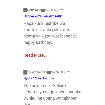
Mapenzi
Maria Njeri
March 24, 2025
Heri ya kuzaliwa kwa rafiki
Hapa kuna ujumbe wa
kumtakia rafiki yako siku
njema ya kuzaliwa: Meseji za
happy birthday…
Read More…
Dunia
zoeykwamboka
March 23, 2025
Nyota 12 za Unajimu
Zodiac ni Nini? Zodiac ni
sehemu ya anga inayozunguka
Dunia. Ina upana wa takriban
digrii…