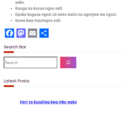
yako.
Kuoga na kuvaa nguo safi.
Epuka kugusa ngozi za watu walio na ugonjwa wa ngozi.
Kuwa kwa mazingira safi.
F
M
E
S
Search Bar
a
a
m
h
c
s
a
a
S
e
e
t
i
r
a
b
o
l
e
r
Latest Posts
c
o
d
h
o
o
Heri ya kuzaliwa kwa mke wako
k
n