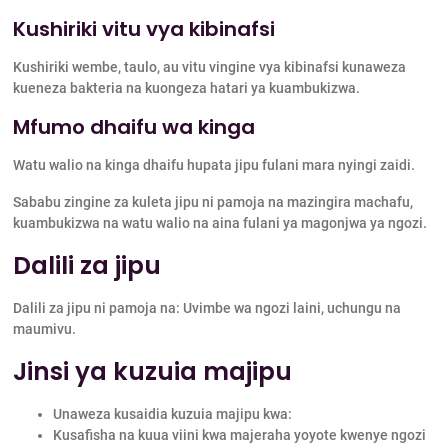
Kushiriki vitu vya kibinafsi
Kushiriki wembe, taulo, au vitu vingine vya kibinafsi kunaweza
kueneza bakteria na kuongeza hatari ya kuambukizwa.
Mfumo dhaifu wa kinga
Watu walio na kinga dhaifu hupata jipu fulani mara nyingi zaidi.
Sababu zingine za kuleta jipu ni pamoja na mazingira machafu,
kuambukizwa na watu walio na aina fulani ya magonjwa ya ngozi.
Dalili za jipu
Dalili za jipu ni pamoja na: Uvimbe wa ngozi laini, uchungu na
maumivu.
Jinsi ya kuzuia majipu
Unaweza kusaidia kuzuia majipu kwa:
Kusafisha na kuua viini kwa majeraha yoyote kwenye ngozi