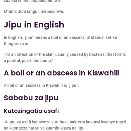
kuacha shimo unapokamuliwa.
Mfano: Jipu langu limepasuliwa.
Jipu in English
In English, “jipu” means a boil or an abscess. Ufafanuzi katika
Kiingereza ni:
“It’s an infection of the skin, usually caused by bacteria, that forms
a painful, pus-filled bump.”
A boil or an abscess in Kiswahili
A boil or an abscess in Kiswahili is “jipu”.
Sababu za jipu
Kutozingatia usafi
Kupuuza usafi kunaweza kuruhusu bakteria kustawi kwenye ngozi
na kuongeza hatari ya kuambukizwa na jipu.