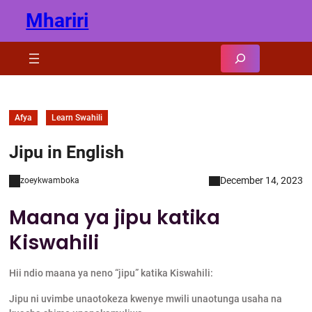
Skip
Mhariri
to
content
Search
Afya
Learn Swahili
Jipu in English
December 14, 2023
zoeykwamboka
Maana ya jipu katika
Kiswahili
Hii ndio maana ya neno “jipu” katika Kiswahili:
Jipu ni uvimbe unaotokeza kwenye mwili unaotunga usaha na