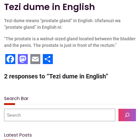
Tezi dume in English
Tezi dume means “prostate gland” in English. Ufafanuzi wa
“prostate gland” in English ni:
“The prostate is a walnut-sized gland located between the bladder
and the penis. The prostate is just in front of the rectum.”
F
M
E
S
2 responses to “Tezi dume in English”
a
a
m
h
c
s
a
a
e
t
i
r
Search Bar
b
o
l
e
S
o
d
e
a
o
o
r
Latest Posts
k
n
c