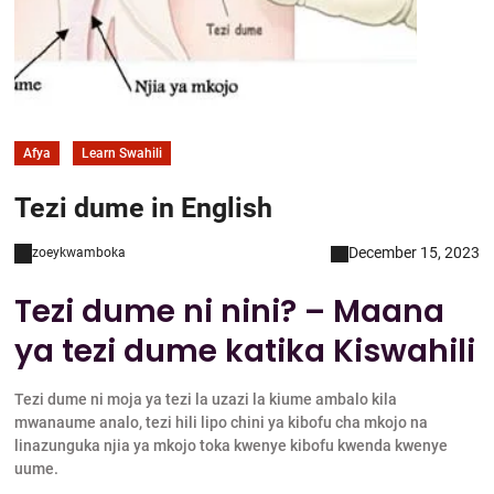
Afya
Learn Swahili
Tezi dume in English
December 15, 2023
zoeykwamboka
Tezi dume ni nini? – Maana
ya tezi dume katika Kiswahili
Tezi dume ni moja ya tezi la uzazi la kiume ambalo kila
mwanaume analo, tezi hili lipo chini ya kibofu cha mkojo na
linazunguka njia ya mkojo toka kwenye kibofu kwenda kwenye
uume.