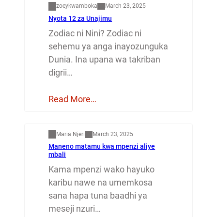
zoeykwamboka
March 23, 2025
Nyota 12 za Unajimu
Zodiac ni Nini? Zodiac ni
sehemu ya anga inayozunguka
Dunia. Ina upana wa takriban
digrii…
Read More…
Mapenzi
Maria Njeri
March 23, 2025
Maneno matamu kwa mpenzi aliye
mbali
Kama mpenzi wako hayuko
karibu nawe na umemkosa
sana hapa tuna baadhi ya
meseji nzuri…