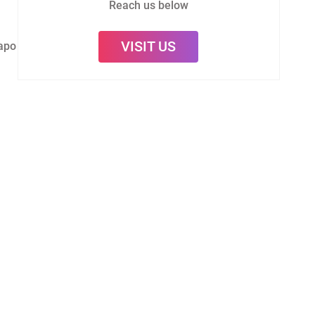
Reach us below
VISIT US
wapo