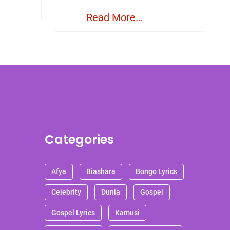
Read More…
Categories
Afya
Biashara
Bongo Lyrics
Celebrity
Dunia
Gospel
Gospel Lyrics
Kamusi