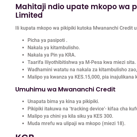
Mahitaji ndio upate mkopo wa p
Limited
Ili kupata mkopo wa pikipiki kutoka Mwananchi Credit u
Picha ya pasipoti .
Nakala ya kitambulisho.
Nakala ya Pin ya KRA.
Taarifa Iliyothibitishwa ya M-Pesa kwa miezi sita
Wadhamini watatu na nakala za kitambulisho za
Malipo ya kwanza ya KES.15,000, pia inajulikana 
Umuhimu wa Mwananchi Credit
Unapata bima ya kina ya pikipiki.
Pikipiki itakuwa na ‘tracking device’- kifaa cha kuf
Malipo ya chini ya kila siku ya KES 300.
Muda mrefu wa ulipaji wa mkopo (miezi 18).