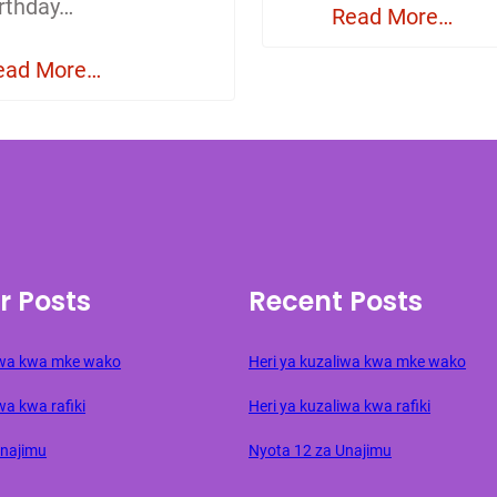
irthday…
Read More…
ead More…
r Posts
Recent Posts
liwa kwa mke wako
Heri ya kuzaliwa kwa mke wako
wa kwa rafiki
Heri ya kuzaliwa kwa rafiki
Unajimu
Nyota 12 za Unajimu