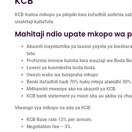
KCB
KCB inatoa mikopo ya pikipiki kwa kufadhili asilimia sa
unahitaji kuitafuta.
Mahitaji ndio upate mkopo wa pi
Akaunti inayotumika ya taasisi yoyote ya biash
tatu.
Proforma invoice kutoka kwa wauzaji wa Boda Bo
Leseni ya kuendesha boda boda.
Uwezo wako wa kurejesha mkopo
Benki itafadhili hadi 70% huku mteja atakidhi 30
Mdhamini mwenye ako na akaunti ya KCB.
KCB bank statement ya miezi sita au akiba ya cha
Viwango vya mikopo na ada ya KCB:
KCB Base rate 13% per annum.
Negotiation fee – 3%.