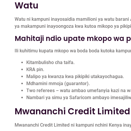
Watu
Watu ni kampuni inayosaidia mamilioni ya watu barani 
ya makampuni inayoongoza kwa kutoa mikopo ya pikipik
Mahitaji ndio upate mkopo wa p
Ili kuhitimu kupata mkopo wa boda boda kutoka kampuni
Kitambulisho cha taifa.
KRA pin.
Malipo ya kwanza kwa pikipiki utakayochagua.
Mdhamini mmoja (guarantor).
Two referees – watu ambao umefanyia kazi na wa
Nambari ya simu ya Safaricom ambayo imesajiliwa
Mwananchi Credit Limited
Mwananchi Credit Limited ni kampuni nchini Kenya inay