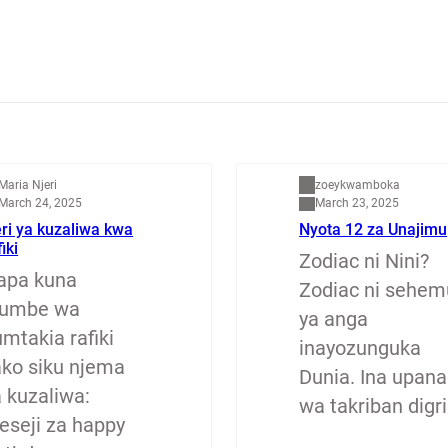
apenzi
Dunia
Maria Njeri
zoeykwamboka
March 24, 2025
March 23, 2025
ri ya kuzaliwa kwa
Nyota 12 za Unajimu
fiki
Zodiac ni Nini?
apa kuna
Zodiac ni sehem
jumbe wa
ya anga
mtakia rafiki
inayozunguka
ako siku njema
Dunia. Ina upana
a kuzaliwa:
wa takriban digri
eseji za happy