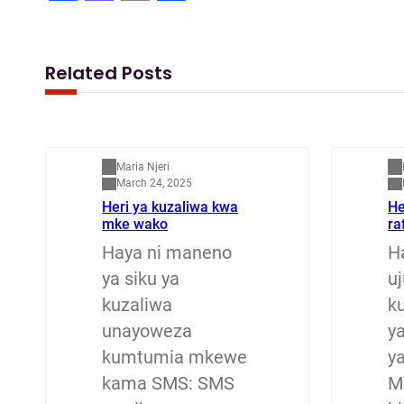
F
M
E
S
a
a
m
h
c
s
a
a
Related Posts
e
t
i
r
b
o
l
e
Mapenzi
M
o
d
Maria Njeri
o
o
March 24, 2025
Heri ya kuzaliwa kwa
He
k
n
mke wako
ra
Haya ni maneno
H
ya siku ya
u
kuzaliwa
ku
unayoweza
y
kumtumia mkewe
y
kama SMS: SMS
M