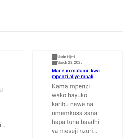
Mapenzi
Maria Njeri
March 23, 2025
Maneno matamu kwa
mpenzi aliye mbali
Kama mpenzi
u
wako hayuko
karibu nawe na
umemkosa sana
hapa tuna baadhi
i…
ya meseji nzuri…