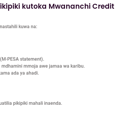
ikipiki kutoka Mwananchi Credit
nastahili kuwa na:
. (M-PESA statement).
o, mdhamini mmoja awe jamaa wa karibu.
kama ada ya ahadi.
uatilia pikipiki mahali inaenda.