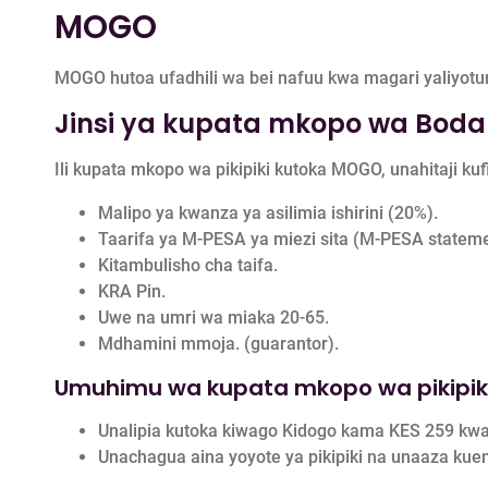
MOGO
MOGO hutoa ufadhili wa bei nafuu kwa magari yaliyotu
Jinsi ya kupata mkopo wa Bod
Ili kupata mkopo wa pikipiki kutoka MOGO, unahitaji kufi
Malipo ya kwanza ya asilimia ishirini (20%).
Taarifa ya M-PESA ya miezi sita (M-PESA stateme
Kitambulisho cha taifa.
KRA Pin.
Uwe na umri wa miaka 20-65.
Mdhamini mmoja. (guarantor).
Umuhimu wa kupata mkopo wa pikipik
Unalipia kutoka kiwago Kidogo kama KES 259 kwa
Unachagua aina yoyote ya pikipiki na unaaza kuen