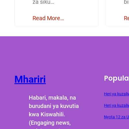
za siku…
b
Read More…
R
Popula
Mhariri
Heri ya kuza
Habari, makala, na
burudani ya kuvutia
Heri ya kuzali
kwa Kiswahili.
Nyota 12 za 
(Engaging news,