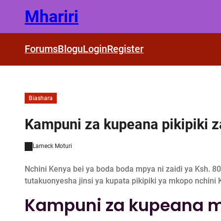
Skip
Mhariri
to
content
Forums
Blogu
Login
Register
Biashara
Kampuni za kupeana pikipiki 
Lameck Moturi
Nchini Kenya bei ya boda boda mpya ni zaidi ya Ksh. 80,
tutakuonyesha jinsi ya kupata pikipiki ya mkopo nchini 
Kampuni za kupeana mk