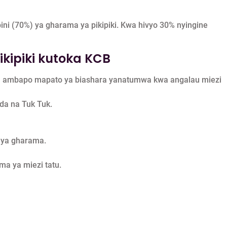
bini (70%) ya gharama ya pikipiki. Kwa hivyo 30% nyingine
kipiki kutoka KCB
ara ambapo mapato ya biashara yanatumwa kwa angalau miezi
da na Tuk Tuk.
% ya gharama.
ma ya miezi tatu.