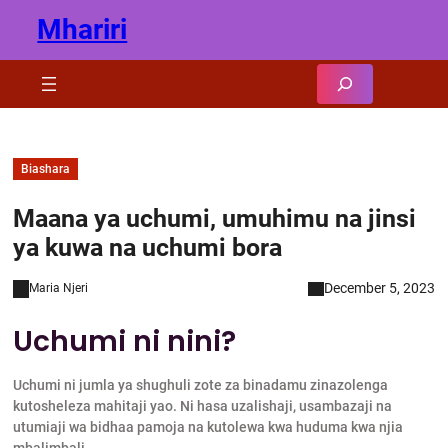
Skip
Mhariri
to
content
Search
Biashara
Maana ya uchumi, umuhimu na jinsi
ya kuwa na uchumi bora
December 5, 2023
Maria Njeri
Uchumi ni nini?
Uchumi ni jumla ya shughuli zote za binadamu zinazolenga
kutosheleza mahitaji yao. Ni hasa uzalishaji, usambazaji na
utumiaji wa bidhaa pamoja na kutolewa kwa huduma kwa njia
mbalimbali.