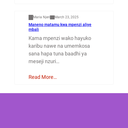
Mapenzi
Maria Njeri
March 23, 2025
Maneno matamu kwa mpenzi aliye
mbali
Kama mpenzi wako hayuko
karibu nawe na umemkosa
sana hapa tuna baadhi ya
meseji nzuri…
Read More…