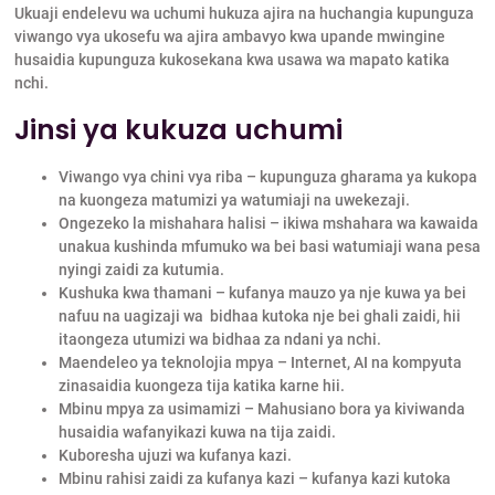
Ukuaji endelevu wa uchumi hukuza ajira na huchangia kupunguza
viwango vya ukosefu wa ajira ambavyo kwa upande mwingine
husaidia kupunguza kukosekana kwa usawa wa mapato katika
nchi.
Jinsi ya kukuza uchumi
Viwango vya chini vya riba – kupunguza gharama ya kukopa
na kuongeza matumizi ya watumiaji na uwekezaji.
Ongezeko la mishahara halisi – ikiwa mshahara wa kawaida
unakua kushinda mfumuko wa bei basi watumiaji wana pesa
nyingi zaidi za kutumia.
Kushuka kwa thamani – kufanya mauzo ya nje kuwa ya bei
nafuu na uagizaji wa bidhaa kutoka nje bei ghali zaidi, hii
itaongeza utumizi wa bidhaa za ndani ya nchi.
Maendeleo ya teknolojia mpya – Internet, AI na kompyuta
zinasaidia kuongeza tija katika karne hii.
Mbinu mpya za usimamizi – Mahusiano bora ya kiviwanda
husaidia wafanyikazi kuwa na tija zaidi.
Kuboresha ujuzi wa kufanya kazi.
Mbinu rahisi zaidi za kufanya kazi – kufanya kazi kutoka