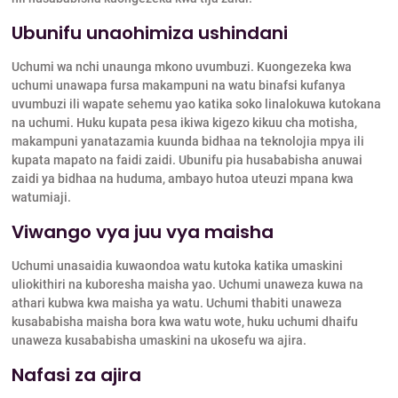
Ubunifu unaohimiza ushindani
Uchumi wa nchi unaunga mkono uvumbuzi. Kuongezeka kwa
uchumi unawapa fursa makampuni na watu binafsi kufanya
uvumbuzi ili wapate sehemu yao katika soko linalokuwa kutokana
na uchumi. Huku kupata pesa ikiwa kigezo kikuu cha motisha,
makampuni yanatazamia kuunda bidhaa na teknolojia mpya ili
kupata mapato na faidi zaidi. Ubunifu pia husababisha anuwai
zaidi ya bidhaa na huduma, ambayo hutoa uteuzi mpana kwa
watumiaji.
Viwango vya juu vya maisha
Uchumi unasaidia kuwaondoa watu kutoka katika umaskini
uliokithiri na kuboresha maisha yao. Uchumi unaweza kuwa na
athari kubwa kwa maisha ya watu. Uchumi thabiti unaweza
kusababisha maisha bora kwa watu wote, huku uchumi dhaifu
unaweza kusababisha umaskini na ukosefu wa ajira.
Nafasi za ajira