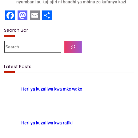
nyumbani au kujiajiri ni baadhi ya mbinu za kufanya kazi.
F
M
E
S
Search Bar
a
a
m
h
c
s
a
a
S
e
e
t
i
r
a
b
o
l
e
r
Latest Posts
c
o
d
h
o
o
Heri ya kuzaliwa kwa mke wako
k
n
Heri ya kuzaliwa kwa rafiki