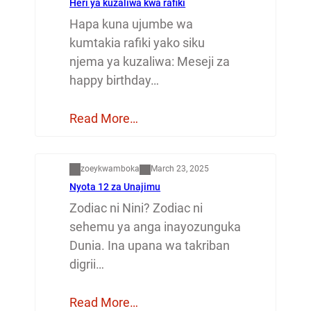
Heri ya kuzaliwa kwa rafiki
Hapa kuna ujumbe wa
kumtakia rafiki yako siku
njema ya kuzaliwa: Meseji za
happy birthday…
Read More…
Dunia
zoeykwamboka
March 23, 2025
Nyota 12 za Unajimu
Zodiac ni Nini? Zodiac ni
sehemu ya anga inayozunguka
Dunia. Ina upana wa takriban
digrii…
Read More…