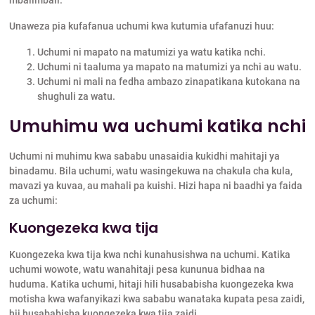
Unaweza pia kufafanua uchumi kwa kutumia ufafanuzi huu:
Uchumi ni mapato na matumizi ya watu katika nchi.
Uchumi ni taaluma ya mapato na matumizi ya nchi au watu.
Uchumi ni mali na fedha ambazo zinapatikana kutokana na
shughuli za watu.
Umuhimu wa uchumi katika nchi
Uchumi ni muhimu kwa sababu unasaidia kukidhi mahitaji ya
binadamu. Bila uchumi, watu wasingekuwa na chakula cha kula,
mavazi ya kuvaa, au mahali pa kuishi. Hizi hapa ni baadhi ya faida
za uchumi:
Kuongezeka kwa tija
Kuongezeka kwa tija kwa nchi kunahusishwa na uchumi. Katika
uchumi wowote, watu wanahitaji pesa kununua bidhaa na
huduma. Katika uchumi, hitaji hili husababisha kuongezeka kwa
motisha kwa wafanyikazi kwa sababu wanataka kupata pesa zaidi,
hii husababisha kuongezeka kwa tija zaidi.