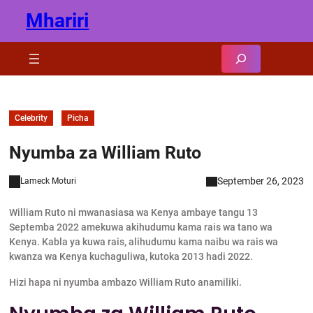
Skip
Mhariri
to
content
Search
Celebrity
Picha
Nyumba za William Ruto
September 26, 2023
Lameck Moturi
William Ruto ni mwanasiasa wa Kenya ambaye tangu 13
Septemba 2022 amekuwa akihudumu kama rais wa tano wa
Kenya. Kabla ya kuwa rais, alihudumu kama naibu wa rais wa
kwanza wa Kenya kuchaguliwa, kutoka 2013 hadi 2022.
Hizi hapa ni nyumba ambazo William Ruto anamiliki.