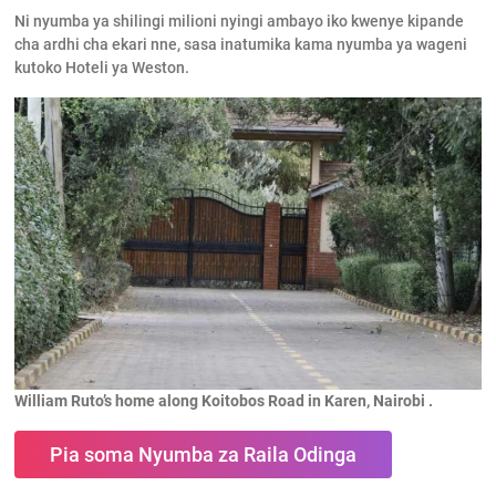
Ni nyumba ya shilingi milioni nyingi ambayo iko kwenye kipande
cha ardhi cha ekari nne, sasa inatumika kama nyumba ya wageni
kutoko Hoteli ya Weston.
William Ruto’s home along Koitobos Road in Karen, Nairobi .
Pia soma Nyumba za Raila Odinga