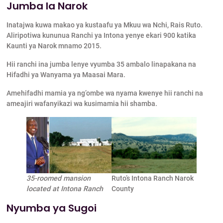
Jumba la Narok
Inatajwa kuwa makao ya kustaafu ya Mkuu wa Nchi, Rais Ruto.
Aliripotiwa kununua Ranchi ya Intona yenye ekari 900 katika
Kaunti ya Narok mnamo 2015.
Hii ranchi ina jumba lenye vyumba 35 ambalo linapakana na
Hifadhi ya Wanyama ya Maasai Mara.
Amehifadhi mamia ya ng’ombe wa nyama kwenye hii ranchi na
ameajiri wafanyikazi wa kusimamia hii shamba.
35-roomed mansion
Ruto’s Intona Ranch Narok
located at Intona Ranch
County
Nyumba ya Sugoi