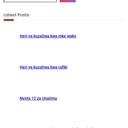
o
d
a
o
o
r
Latest Posts
k
n
c
h
Heri ya kuzaliwa kwa mke wako
Heri ya kuzaliwa kwa rafiki
Nyota 12 za Unajimu