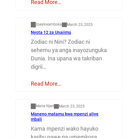
Read More…
Dunia
zoeykwamboka
March 23, 2025
Nyota 12 za Unajimu
Zodiac ni Nini? Zodiac ni
sehemu ya anga inayozunguka
Dunia. Ina upana wa takriban
digrii…
Read More…
Mapenzi
Maria Njeri
March 23, 2025
Maneno matamu kwa mpenzi aliye
mbali
Kama mpenzi wako hayuko
karibu nawe na umemkosa