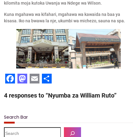
kilomita moja kutoka Uwanja wa Ndege wa Wilson.
Kuna mgahawa wa kifahari, mgahawa wa kawaida na baa ya
kisasa. Iko na bwawa la nje, ukumbi wa michezo, sauna na spa.
F
M
E
S
4 responses to “Nyumba za William Ruto”
a
a
m
h
c
s
a
a
e
t
i
r
Search Bar
b
o
l
e
S
e