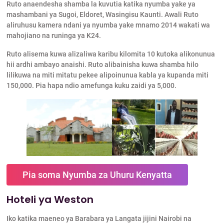
Ruto anaendesha shamba la kuvutia katika nyumba yake ya
mashambani ya Sugoi, Eldoret, Wasingisu Kaunti. Awali Ruto
aliruhusu kamera ndani ya nyumba yake mnamo 2014 wakati wa
mahojiano na runinga ya K24.
Ruto alisema kuwa alizaliwa karibu kilomita 10 kutoka alikonunua
hii ardhi ambayo anaishi. Ruto alibainisha kuwa shamba hilo
lilikuwa na miti mitatu pekee alipoinunua kabla ya kupanda miti
150,000. Pia hapa ndio amefunga kuku zaidi ya 5,000.
Pia soma Nyumba za Uhuru Kenyatta
Hoteli ya Weston
Iko katika maeneo ya Barabara ya Langata jijini Nairobi na