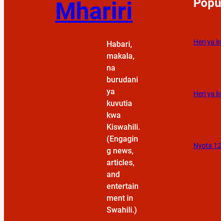
Popu
Mhariri
Heri ya 
Habari,
makala,
na
burudani
ya
Heri ya k
kuvutia
kwa
Kiswahili.
(Engagin
Nyota 12
g news,
articles,
and
entertain
ment in
Swahili.)