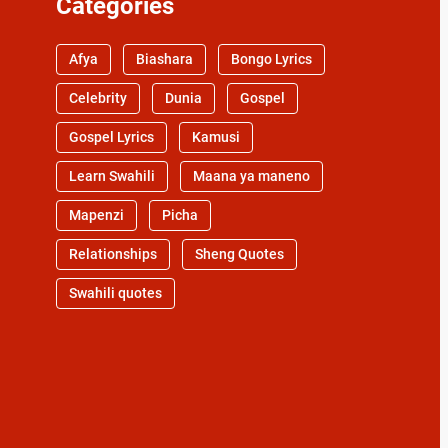
Categories
Afya
Biashara
Bongo Lyrics
Celebrity
Dunia
Gospel
Gospel Lyrics
Kamusi
Learn Swahili
Maana ya maneno
Mapenzi
Picha
Relationships
Sheng Quotes
Swahili quotes