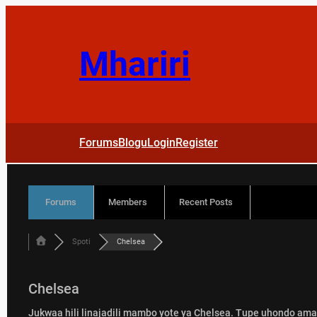
Skip
to
content
Mhariri
Forums
Blogu
Login
Register
Forums
Members
Recent Posts
Spoti
Chelsea
Chelsea
Jukwaa hili linajadili mambo yote ya Chelsea. Tupe uhondo ama 