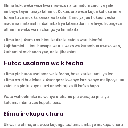
Elimu hukuweka wazi kwa mawazo na tamaduni zaidi ya yale
ambayo tayari unayafahamu. Kukua, unaweza kujua kuhusu aina
fulani tu za muziki, sanaa au fasihi. Elimu ya juu hukuonyesha
mada na matamshi mbalimbali ya kitamaduni, na hivyo kuongeza
uthamini wako wa michango ya kimataifa.
Elimu ina jukumu muhimu katika kusaidia watu binafsi
kujithamini. Elimu huwapa watu uwezo wa kutambua uwezo wao,
kuthamini michango yao, na kujiheshimu.
Hutoa usalama wa kifedha
Elimu pia hutoa usalama wa kifedha, hasa katika jamii ya leo.
Elimu nzuri huelekea kukuongoza kwenye kazi yenye malipo ya juu
zaidi, na pia kukupa ujuzi unaohitajika ili kufika hapo.
Watu walioelimika na wenye ufahamu pia wanajua jinsi ya
kutumia mbinu zao kupata pesa.
Elimu inakupa uhuru
Ukiwa na elimu, unaweza kujenga taaluma ambayo inakupa uhuru