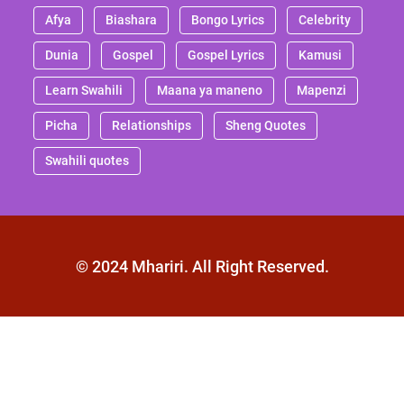
Afya
Biashara
Bongo Lyrics
Celebrity
Dunia
Gospel
Gospel Lyrics
Kamusi
Learn Swahili
Maana ya maneno
Mapenzi
Picha
Relationships
Sheng Quotes
Swahili quotes
© 2024 Mhariri. All Right Reserved.