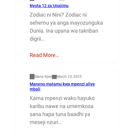
Nyota 12 za Unajimu
Zodiac ni Nini? Zodiac ni
sehemu ya anga inayozunguka
Dunia. Ina upana wa takriban
digrii…
Read More…
Mapenzi
Maria Njeri
March 23, 2025
Maneno matamu kwa mpenzi aliye
mbali
Kama mpenzi wako hayuko
karibu nawe na umemkosa
sana hapa tuna baadhi ya
meseji nzuri…