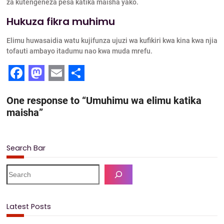
za kutengeneza pesa katika maisha yako.
Hukuza fikra muhimu
Elimu huwasaidia watu kujifunza ujuzi wa kufikiri kwa kina kwa njia
tofauti ambayo itadumu nao kwa muda mrefu.
F
M
E
S
One response to “Umuhimu wa elimu katika
a
a
m
h
maisha”
c
s
a
a
e
t
i
r
Search Bar
b
o
l
e
o
d
S
e
o
o
a
k
n
r
Latest Posts
c
h