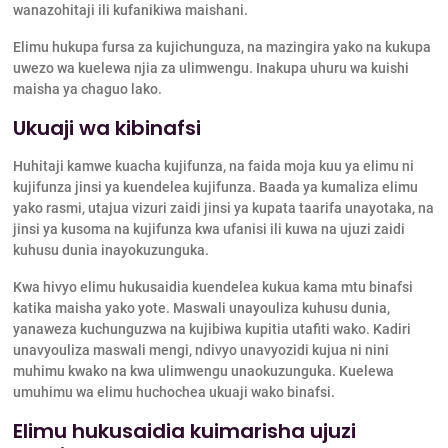
wanazohitaji ili kufanikiwa maishani.
Elimu hukupa fursa za kujichunguza, na mazingira yako na kukupa
uwezo wa kuelewa njia za ulimwengu. Inakupa uhuru wa kuishi
maisha ya chaguo lako.
Ukuaji wa kibinafsi
Huhitaji kamwe kuacha kujifunza, na faida moja kuu ya elimu ni
kujifunza jinsi ya kuendelea kujifunza. Baada ya kumaliza elimu
yako rasmi, utajua vizuri zaidi jinsi ya kupata taarifa unayotaka, na
jinsi ya kusoma na kujifunza kwa ufanisi ili kuwa na ujuzi zaidi
kuhusu dunia inayokuzunguka.
Kwa hivyo elimu hukusaidia kuendelea kukua kama mtu binafsi
katika maisha yako yote. Maswali unayouliza kuhusu dunia,
yanaweza kuchunguzwa na kujibiwa kupitia utafiti wako. Kadiri
unavyouliza maswali mengi, ndivyo unavyozidi kujua ni nini
muhimu kwako na kwa ulimwengu unaokuzunguka. Kuelewa
umuhimu wa elimu huchochea ukuaji wako binafsi.
Elimu hukusaidia kuimarisha ujuzi