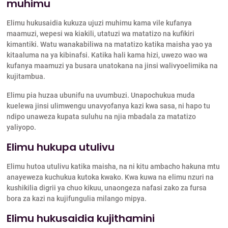
muhimu
Elimu hukusaidia kukuza ujuzi muhimu kama vile kufanya
maamuzi, wepesi wa kiakili, utatuzi wa matatizo na kufikiri
kimantiki. Watu wanakabiliwa na matatizo katika maisha yao ya
kitaaluma na ya kibinafsi. Katika hali kama hizi, uwezo wao wa
kufanya maamuzi ya busara unatokana na jinsi walivyoelimika na
kujitambua.
Elimu pia huzaa ubunifu na uvumbuzi. Unapochukua muda
kuelewa jinsi ulimwengu unavyofanya kazi kwa sasa, ni hapo tu
ndipo unaweza kupata suluhu na njia mbadala za matatizo
yaliyopo.
Elimu hukupa utulivu
Elimu hutoa utulivu katika maisha, na ni kitu ambacho hakuna mtu
anayeweza kuchukua kutoka kwako. Kwa kuwa na elimu nzuri na
kushikilia digrii ya chuo kikuu, unaongeza nafasi zako za fursa
bora za kazi na kujifungulia milango mipya.
Elimu hukusaidia kujithamini