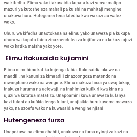
wa kifedha. Elimu yako itakusaidia kupata kazi yenye malipo
mazuri ya kutosheleza mahali pa kuishi na mahitaji mengine,
unakuwa huru. Hutegemei tena kifedha kwa wazazi au walezi
wako.
Uhuru wa kifedha unaotokana na elimu yako unaweza pia kukupa
uhuru wa kupata faida zinazoendelea za kujifunza na kukuza ujuzi
wako katika maisha yako yote.
Elimu itakusaidia kujiamini
Elimu ni muhimu katika kujenga tabia. Itakusaidia ukuwe na
maadili, na kanuni za kimaadili zinazoongoza matendo na
mwingiliano wako na wengine. Elimu inakuza hisia ya uwajibikaji,
inakuza huruma na uelewaji, na inahimiza kufikiri kwa kina na
ujuzi wa kutatua matatizo. Unapoamini kuwa unaweza kufanya
kazi fulani au kufikia lengo fulani, unajisikia huru kusema mawazo
yako, na uzoefu wako na kuwasaidia wengine njiani.
Hutengeneza fursa
Unapokuwa na elimu dhabiti, unakuwa na fursa nyingi za kazi na