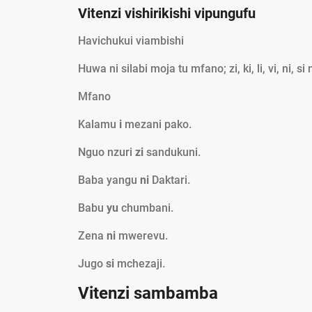
Vitenzi vishirikishi vipungufu
Havichukui viambishi
Huwa ni silabi moja tu mfano; zi, ki, li, vi, ni, si 
Mfano
Kalamu
i
mezani pako.
Nguo nzuri
zi
sandukuni.
Baba yangu
ni
Daktari.
Babu
yu
chumbani.
Zena
ni
mwerevu.
Jugo
si
mchezaji.
Vitenzi sambamba