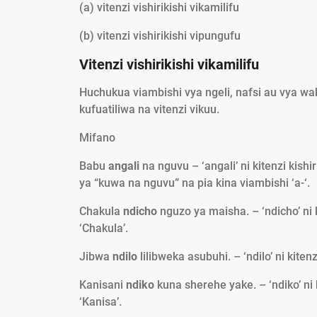
(a) vitenzi vishirikishi vikamilifu
(b) vitenzi vishirikishi vipungufu
Vitenzi vishirikishi vikamilifu
Huchukua viambishi vya ngeli, nafsi au vya wa
kufuatiliwa na vitenzi vikuu.
Mifano
Babu
angali
na nguvu – ‘angali’ ni kitenzi kish
ya “kuwa na nguvu” na pia kina viambishi ‘a-‘.
Chakula
ndicho
nguzo ya maisha. – ‘ndicho’ ni 
‘Chakula’.
Jibwa
ndilo
lilibweka asubuhi. – ‘ndilo’ ni kiten
Kanisani
ndiko
kuna sherehe yake. – ‘ndiko’ ni 
‘Kanisa’.