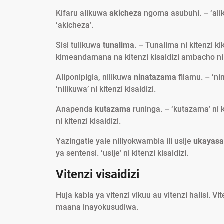
Kifaru alikuwa
akicheza
ngoma asubuhi. – ‘alik
‘akicheza’.
Sisi tulikuwa
tunalima
. – Tunalima ni kitenzi 
kimeandamana na kitenzi kisaidizi ambacho ni
Aliponipigia, nilikuwa
ninatazama
filamu. – ‘ni
‘nilikuwa’ ni kitenzi kisaidizi.
Anapenda
kutazama
runinga. – ‘kutazama’ ni 
ni kitenzi kisaidizi.
Yazingatie yale niliyokwambia ili usije
ukayas
ya sentensi. ‘usije’ ni kitenzi kisaidizi.
Vitenzi visaidizi
Huja kabla ya vitenzi vikuu au vitenzi halisi. Vi
maana inayokusudiwa.