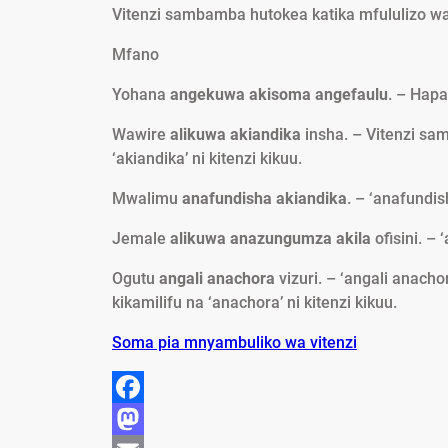
Vitenzi sambamba hutokea katika mfululizo wa v
Mfano
Yohana
angekuwa akisoma angefaulu
. – Hap
Wawire
alikuwa akiandika
insha. – Vitenzi samb
‘akiandika’ ni kitenzi kikuu.
Mwalimu
anafundisha akiandika
. – ‘anafundi
Jemale
alikuwa anazungumza akila
ofisini. –
Ogutu
angali anachora
vizuri. – ‘angali anachor
kikamilifu na ‘anachora’ ni kitenzi kikuu.
Soma pia mnyambuliko wa vitenzi
F