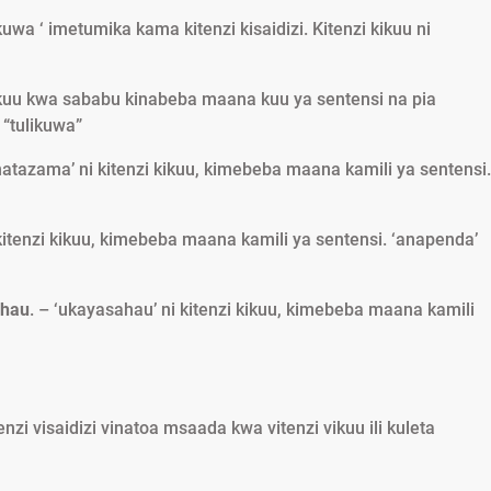
uwa ‘ imetumika kama kitenzi kisaidizi. Kitenzi kikuu ni
kikuu kwa sababu kinabeba maana kuu ya sentensi na pia
 “tulikuwa”
natazama’ ni kitenzi kikuu, kimebeba maana kamili ya sentensi.
kitenzi kikuu, kimebeba maana kamili ya sentensi. ‘anapenda’
ahau
. – ‘ukayasahau’ ni kitenzi kikuu, kimebeba maana kamili
tenzi visaidizi vinatoa msaada kwa vitenzi vikuu ili kuleta