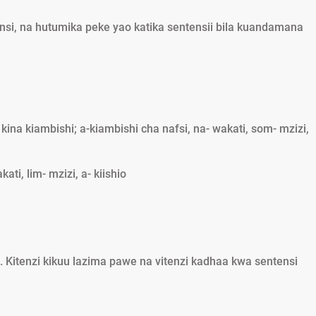
ensi, na hutumika peke yao katika sentensii bila kuandamana
kina kiambishi; a-kiambishi cha nafsi, na- wakati, som- mzizi,
ati, lim- mzizi, a- kiishio
. Kitenzi kikuu lazima pawe na vitenzi kadhaa kwa sentensi