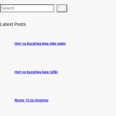
S
e
a
Latest Posts
r
c
h
Heri ya kuzaliwa kwa mke wako
Heri ya kuzaliwa kwa rafiki
Nyota 12 za Unajimu