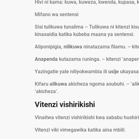
Hivi ni kama: kuwa, kuweza, kwenda, kupasa, k
Mifano wa sentensi
Sisi tulikuwa tunalima – Tulikuwa ni kitenzi kis
kinasaidia katika kubeba maana ya sentensi.
Aliponipigia,
nilikuwa
ninatazama filamu. – kite
Anapenda
kutazama runinga. – kitenzi ‘anapen
Yazingatie yale niliyokwambia ili
usije
ukayasa
Kifaru
alikuwa
akicheza ngoma asubuhi. – ‘aliku
‘akicheza’.
Vitenzi vishirikishi
Vinaitwa vitenzi vishirikishi kwa sababu hushiri
Vitenzi viki vimegawika katika aina mbili: