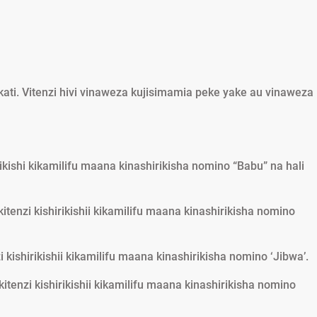
kati. Vitenzi hivi vinaweza kujisimamia peke yake au vinaweza
irikishi kikamilifu maana kinashirikisha nomino “Babu” na hali
kitenzi kishirikishii kikamilifu maana kinashirikisha nomino
zi kishirikishii kikamilifu maana kinashirikisha nomino ‘Jibwa’.
kitenzi kishirikishii kikamilifu maana kinashirikisha nomino