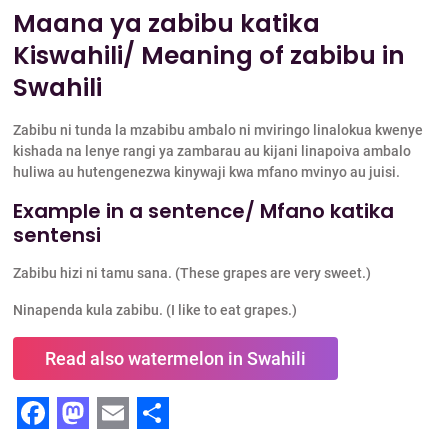
Maana ya zabibu katika
Kiswahili/ Meaning of zabibu in
Swahili
Zabibu ni tunda la mzabibu ambalo ni mviringo linalokua kwenye
kishada na lenye rangi ya zambarau au kijani linapoiva ambalo
huliwa au hutengenezwa kinywaji kwa mfano mvinyo au juisi.
Example in a sentence/ Mfano katika
sentensi
Zabibu hizi ni tamu sana. (These grapes are very sweet.)
Ninapenda kula zabibu. (I like to eat grapes.)
Read also watermelon in Swahili
F
M
E
S