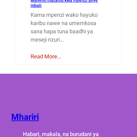
Maneno matamu kwa mpenzi aliye
mbali
Kama mpenzi wako hayuko
karibu nawe na umemkosa
sana hapa tuna baadhi ya
meseji nzuri…
Read More…
Mhariri
Habari, makala, na burudani ya