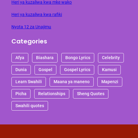
Heri ya kuzaliwa kwa mke wako
Heri ya kuzaliwa kwa rafiki
Nyota 12 za Unajimu
Categories
Afya
Biashara
Bongo Lyrics
Celebrity
Dunia
Gospel
Gospel Lyrics
Kamusi
Learn Swahili
Maana ya maneno
Mapenzi
Picha
Relationships
Sheng Quotes
Swahili quotes