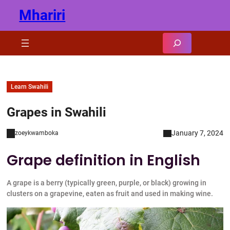
Skip
Mhariri
to
content
Search
Learn Swahili
Grapes in Swahili
January 7, 2024
zoeykwamboka
Grape definition in English
A grape is a berry (typically green, purple, or black) growing in
clusters on a grapevine, eaten as fruit and used in making wine.