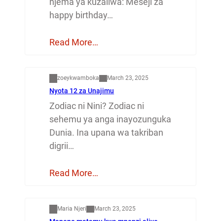
njema ya kuzaliwa: Meseji za
happy birthday…
Read More…
Dunia
zoeykwamboka
March 23, 2025
Nyota 12 za Unajimu
Zodiac ni Nini? Zodiac ni
sehemu ya anga inayozunguka
Dunia. Ina upana wa takriban
digrii…
Read More…
Mapenzi
Maria Njeri
March 23, 2025