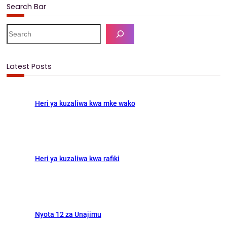
Search Bar
a
a
m
h
c
s
a
a
S
e
e
t
i
r
a
b
o
l
e
r
Latest Posts
c
o
d
h
o
o
Heri ya kuzaliwa kwa mke wako
k
n
Heri ya kuzaliwa kwa rafiki
Nyota 12 za Unajimu