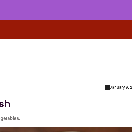
January 9, 
ish
egetables.