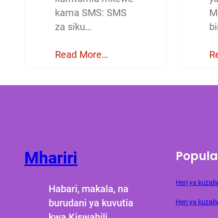
kama SMS: SMS
M
za siku…
b
Read More…
R
Popula
Mhariri
Heri ya kuza
Habari, makala, na
burudani ya kuvutia
Heri ya kuzali
kwa Kiswahili.