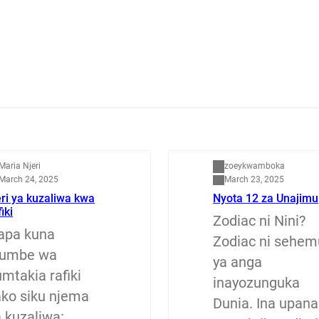
apenzi
Dunia
Maria Njeri
zoeykwamboka
March 24, 2025
March 23, 2025
ri ya kuzaliwa kwa
Nyota 12 za Unajimu
fiki
Zodiac ni Nini?
apa kuna
Zodiac ni sehem
jumbe wa
ya anga
mtakia rafiki
inayozunguka
ako siku njema
Dunia. Ina upana
a kuzaliwa: