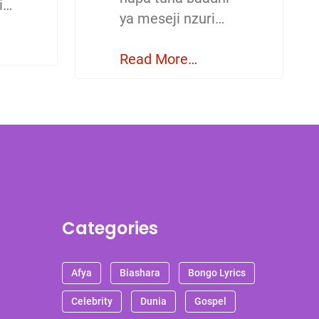
i…
ya meseji nzuri…
Read More…
Categories
Afya
Biashara
Bongo Lyrics
Celebrity
Dunia
Gospel