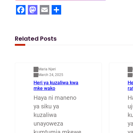
F
M
E
S
a
a
m
h
c
s
a
a
Related Posts
e
t
i
r
b
o
l
e
Mapenzi
M
o
d
Maria Njeri
o
o
March 24, 2025
Heri ya kuzaliwa kwa
He
k
n
mke wako
ra
Haya ni maneno
H
ya siku ya
u
kuzaliwa
ku
unayoweza
y
kumtumia mkewe
y