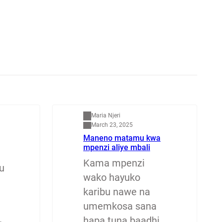
Mapenzi
Maria Njeri
March 23, 2025
Maneno matamu kwa
mpenzi aliye mbali
Kama mpenzi
u
wako hayuko
karibu nawe na
umemkosa sana
hapa tuna baadhi