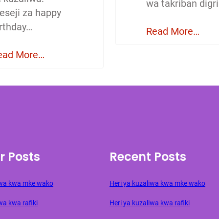
wa takriban digri
eseji za happy
irthday…
Read More…
ead More…
r Posts
Recent Posts
liwa kwa mke wako
Heri ya kuzaliwa kwa mke wako
wa kwa rafiki
Heri ya kuzaliwa kwa rafiki