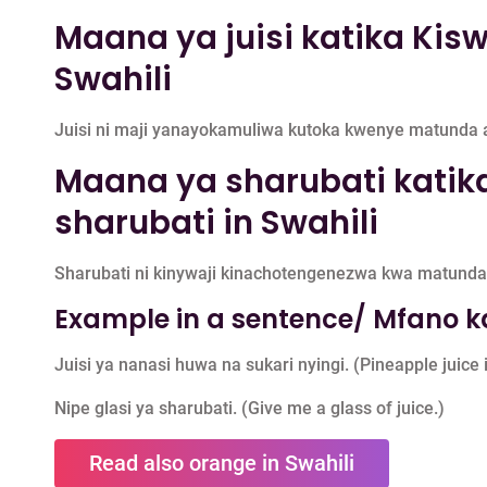
Maana ya juisi katika Kiswa
Swahili
Juisi ni maji yanayokamuliwa kutoka kwenye matunda 
Maana ya sharubati katika
sharubati in Swahili
Sharubati ni kinywaji kinachotengenezwa kwa matunda 
Example in a sentence/ Mfano ka
Juisi ya nanasi huwa na sukari nyingi. (Pineapple juice i
Nipe glasi ya sharubati. (Give me a glass of juice.)
Read also orange in Swahili