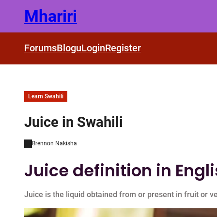
Skip
Mhariri
to
content
Forums
Blogu
Login
Register
Learn Swahili
Juice in Swahili
Brennon Nakisha
Juice definition in Engl
Juice is the liquid obtained from or present in fruit or v