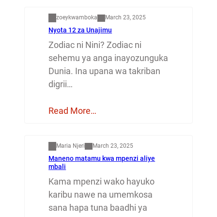
zoeykwamboka
March 23, 2025
Nyota 12 za Unajimu
Zodiac ni Nini? Zodiac ni
sehemu ya anga inayozunguka
Dunia. Ina upana wa takriban
digrii…
Read More…
Mapenzi
Maria Njeri
March 23, 2025
Maneno matamu kwa mpenzi aliye
mbali
Kama mpenzi wako hayuko
karibu nawe na umemkosa
sana hapa tuna baadhi ya