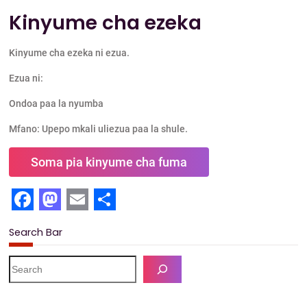
Kinyume cha ezeka
Kinyume cha ezeka ni ezua.
Ezua ni:
Ondoa paa la nyumba
Mfano: Upepo mkali uliezua paa la shule.
Soma pia kinyume cha fuma
F
M
E
S
Search Bar
a
a
m
h
c
s
a
a
S
e
e
t
i
r
a
r