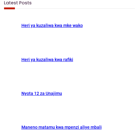
b
o
l
e
Latest Posts
c
o
d
h
o
o
Heri ya kuzaliwa kwa mke wako
k
n
Heri ya kuzaliwa kwa rafiki
Nyota 12 za Unajimu
Maneno matamu kwa mpenzi aliye mbali