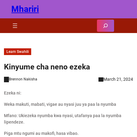
Skip
Mhariri
to
content
Search
Learn Swahili
Kinyume cha neno ezeka
March 21, 2024
Brennon Nakisha
Ezeka ni:
Weka makuti, mabati, vigae au nyasi juu ya paa la nyumba
Mfano: Ukiezeka nyumba kwa nyasi, utafanya paa la nyumba
lipendeze.
Piga mtu ngumi au makofi, hasa vibao.