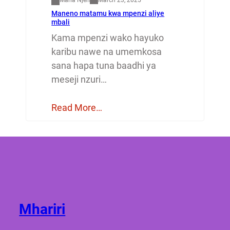
March 23, 2025
Maneno matamu kwa mpenzi aliye
mbali
Kama mpenzi wako hayuko
karibu nawe na umemkosa
sana hapa tuna baadhi ya
meseji nzuri…
Read More…
Mhariri