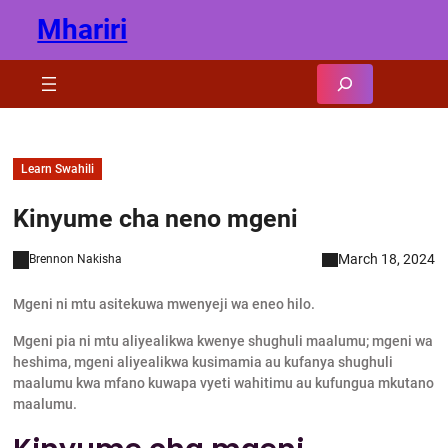
Skip
Mhariri
to
content
Search
Learn Swahili
Kinyume cha neno mgeni
March 18, 2024
Brennon Nakisha
Mgeni ni mtu asitekuwa mwenyeji wa eneo hilo.
Mgeni pia ni mtu aliyealikwa kwenye shughuli maalumu; mgeni wa
heshima, mgeni aliyealikwa kusimamia au kufanya shughuli
maalumu kwa mfano kuwapa vyeti wahitimu au kufungua mkutano
maalumu.