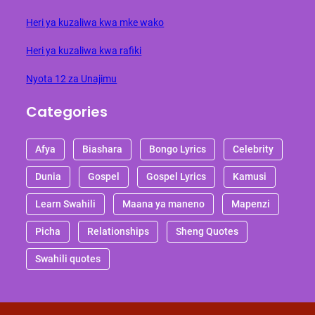
Heri ya kuzaliwa kwa mke wako
Heri ya kuzaliwa kwa rafiki
Nyota 12 za Unajimu
Categories
Afya
Biashara
Bongo Lyrics
Celebrity
Dunia
Gospel
Gospel Lyrics
Kamusi
Learn Swahili
Maana ya maneno
Mapenzi
Picha
Relationships
Sheng Quotes
Swahili quotes