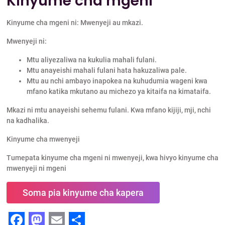
Kinyume cha mgeni
Kinyume cha mgeni ni: Mwenyeji au mkazi.
Mwenyeji ni:
Mtu aliyezaliwa na kukulia mahali fulani.
Mtu anayeishi mahali fulani hata hakuzaliwa pale.
Mtu au nchi ambayo inapokea na kuhudumia wageni kwa
mfano katika mkutano au michezo ya kitaifa na kimataifa.
Mkazi ni mtu anayeishi sehemu fulani. Kwa mfano kijiji, mji, nchi
na kadhalika.
Kinyume cha mwenyeji
Tumepata kinyume cha mgeni ni mwenyeji, kwa hivyo kinyume cha
mwenyeji ni mgeni
Soma pia kinyume cha kapera