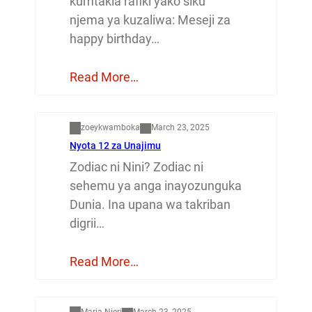
kumtakia rafiki yako siku
njema ya kuzaliwa: Meseji za
happy birthday…
Read More…
Dunia
zoeykwamboka
March 23, 2025
Nyota 12 za Unajimu
Zodiac ni Nini? Zodiac ni
sehemu ya anga inayozunguka
Dunia. Ina upana wa takriban
digrii…
Read More…
Mapenzi
Maria Njeri