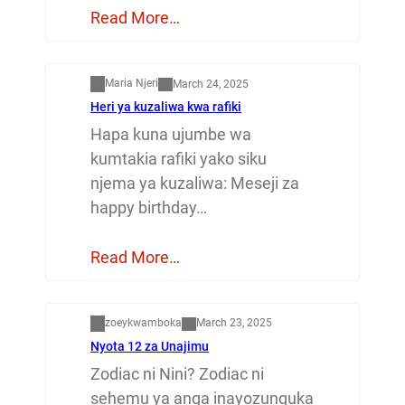
Read More…
Mapenzi
Maria Njeri
March 24, 2025
Heri ya kuzaliwa kwa rafiki
Hapa kuna ujumbe wa
kumtakia rafiki yako siku
njema ya kuzaliwa: Meseji za
happy birthday…
Read More…
Dunia
zoeykwamboka
March 23, 2025
Nyota 12 za Unajimu
Zodiac ni Nini? Zodiac ni
sehemu ya anga inayozunguka