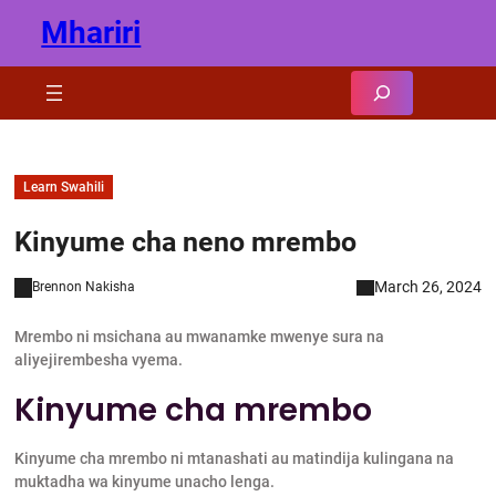
Skip
Mhariri
to
content
Search
Learn Swahili
Kinyume cha neno mrembo
March 26, 2024
Brennon Nakisha
Mrembo ni msichana au mwanamke mwenye sura na
aliyejirembesha vyema.
Kinyume cha mrembo
Kinyume cha mrembo ni mtanashati au matindija kulingana na
muktadha wa kinyume unacho lenga.