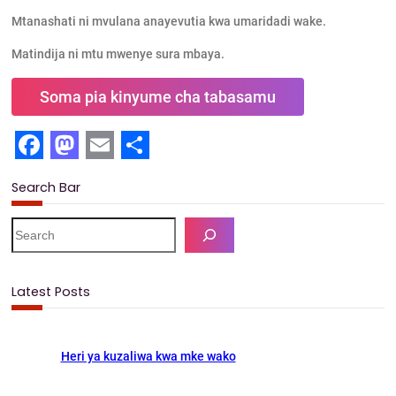
Mtanashati ni mvulana anayevutia kwa umaridadi wake.
Matindija ni mtu mwenye sura mbaya.
Soma pia kinyume cha tabasamu
F
M
E
S
Search Bar
a
a
m
h
c
s
a
a
S
e
e
t
i
r
a
b
o
l
e
r
Latest Posts
c
o
d
h
o
o
Heri ya kuzaliwa kwa mke wako
k
n