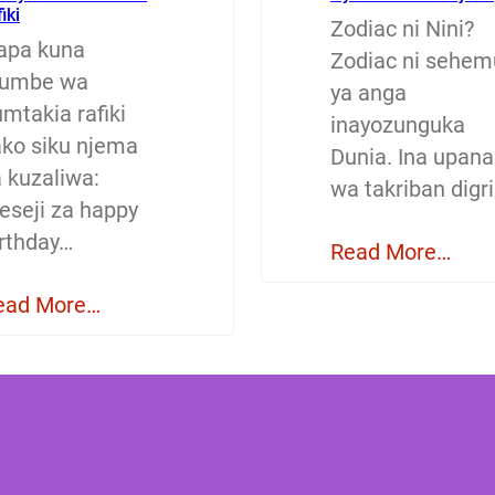
fiki
Zodiac ni Nini?
apa kuna
Zodiac ni sehem
jumbe wa
ya anga
mtakia rafiki
inayozunguka
ako siku njema
Dunia. Ina upana
a kuzaliwa:
wa takriban digri
eseji za happy
irthday…
Read More…
ead More…