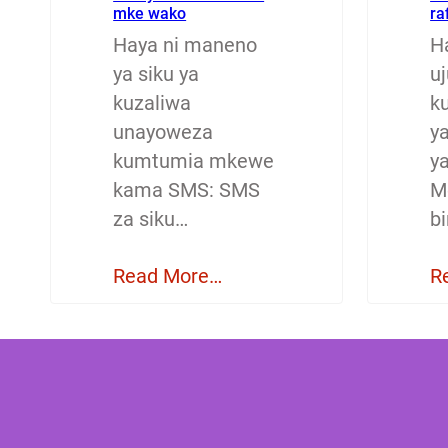
mke wako
ra
Haya ni maneno
H
ya siku ya
u
kuzaliwa
ku
unayoweza
y
kumtumia mkewe
y
kama SMS: SMS
M
za siku…
b
Read More…
R