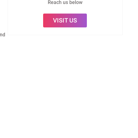
Reach us below
VISIT US
and