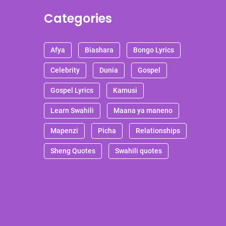
Categories
Afya
Biashara
Bongo Lyrics
Celebrity
Dunia
Gospel
Gospel Lyrics
Kamusi
Learn Swahili
Maana ya maneno
Mapenzi
Picha
Relationships
Sheng Quotes
Swahili quotes