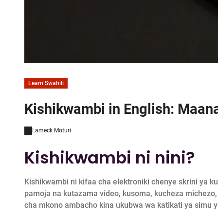
Learn Swahili
Kishikwambi in English: Maan
Lameck Moturi
Kishikwambi ni nini?
Kishikwambi ni kifaa cha elektroniki chenye skrini ya
pamoja na kutazama video, kusoma, kucheza michezo, 
cha mkono ambacho kina ukubwa wa katikati ya simu 