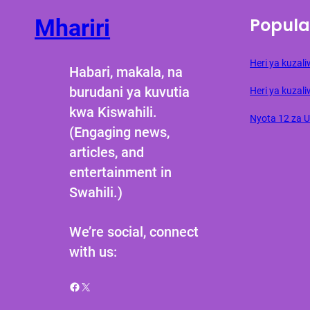
Popula
Mhariri
Heri ya kuza
Habari, makala, na
burudani ya kuvutia
Heri ya kuzali
kwa Kiswahili.
Nyota 12 za 
(Engaging news,
articles, and
entertainment in
Swahili.)
We’re social, connect
with us:
Facebook
X