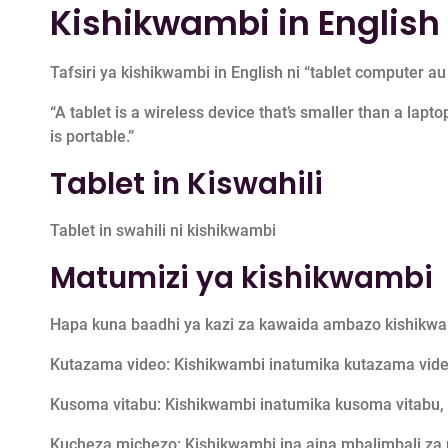
Kishikwambi in English
Tafsiri ya kishikwambi in English ni “tablet computer au
“A tablet is a wireless device that’s smaller than a la
is portable.”
Tablet in Kiswahili
Tablet in swahili ni kishikwambi
Matumizi ya kishikwambi
Hapa kuna baadhi ya kazi za kawaida ambazo kishikw
Kutazama video: Kishikwambi inatumika kutazama video
Kusoma vitabu: Kishikwambi inatumika kusoma vitabu,
Kucheza michezo: Kishikwambi ina aina mbalimbali za