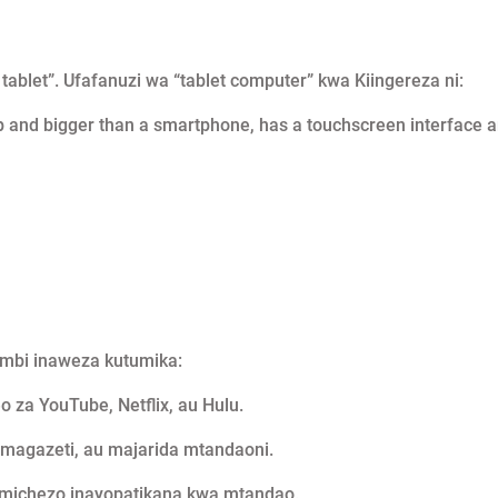
 tablet”. Ufafanuzi wa “tablet computer” kwa Kiingereza ni:
ptop and bigger than a smartphone, has a touchscreen interface 
ambi inaweza kutumika:
 za YouTube, Netflix, au Hulu.
 magazeti, au majarida mtandaoni.
 michezo inayopatikana kwa mtandao.