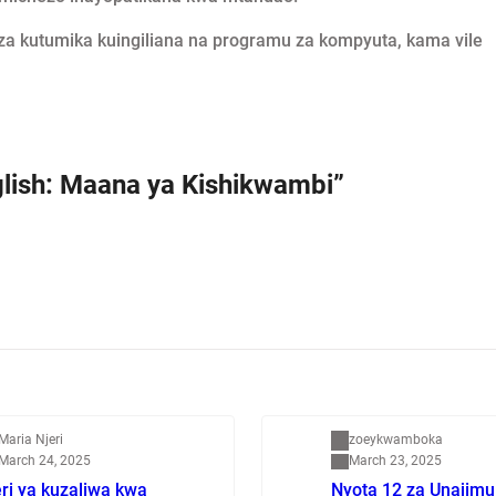
a kutumika kuingiliana na programu za kompyuta, kama vile
glish: Maana ya Kishikwambi”
apenzi
Dunia
Maria Njeri
zoeykwamboka
March 24, 2025
March 23, 2025
ri ya kuzaliwa kwa
Nyota 12 za Unajimu