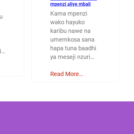
mpenzi aliye mbali
Kama mpenzi
u
wako hayuko
karibu nawe na
umemkosa sana
hapa tuna baadhi
i…
ya meseji nzuri…
Read More…