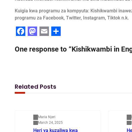
Kuigia kwa programu za kompyuta: Kishikwambi inawez
programu za Facebook, Twitter, Instagram, Tiktok n.k.
F
M
E
S
a
a
m
h
One response to “Kishikwambi in En
c
s
a
a
e
t
i
r
b
o
l
e
o
d
Related Posts
o
o
k
n
Mapenzi
M
Maria Njeri
March 24, 2025
Heri ya kuzaliwa kwa
He