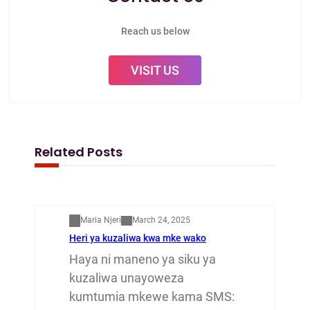
Reach us below
VISIT US
Related Posts
Mapenzi
Maria Njeri
March 24, 2025
Heri ya kuzaliwa kwa mke wako
Haya ni maneno ya siku ya
kuzaliwa unayoweza
kumtumia mkewe kama SMS: