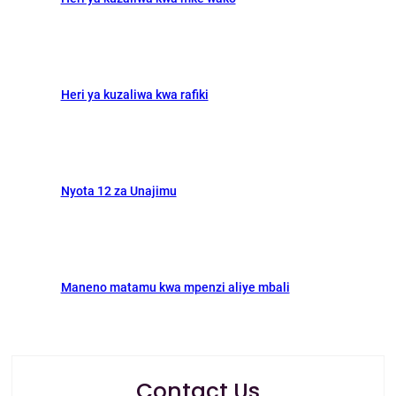
k
n
Heri ya kuzaliwa kwa rafiki
Nyota 12 za Unajimu
Maneno matamu kwa mpenzi aliye mbali
Contact Us