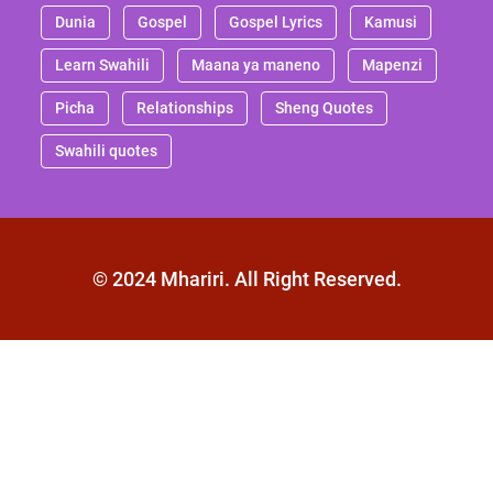
Dunia
Gospel
Gospel Lyrics
Kamusi
Learn Swahili
Maana ya maneno
Mapenzi
Picha
Relationships
Sheng Quotes
Swahili quotes
© 2024 Mhariri. All Right Reserved.