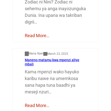
Zodiac ni Nini? Zodiac ni
sehemu ya anga inayozunguka
Dunia. Ina upana wa takriban
digrii…
Read More…
Mapenzi
Maria Njeri
March 23, 2025
Maneno matamu kwa mpenzi aliye
mbali
Kama mpenzi wako hayuko
karibu nawe na umemkosa
sana hapa tuna baadhi ya
meseji nzuri…
Read More…