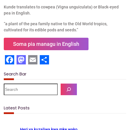
Kunde translates to cowpea (Vigna unguiculata) or Black-eyed
pea in English.
“a plant of the pea family native to the Old World tropics,
cultivated for its edible pods and seeds.”
Soma pia managu in English
F
M
E
S
Search Bar
a
a
m
h
c
s
a
a
S
e
e
t
i
r
a
b
o
l
e
r
Latest Posts
c
o
d
h
o
o
Heri ya kuzaliwa kwa mke wako