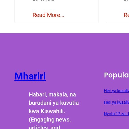
Read More…
R
Popula
Mhariri
Heri ya kuza
Habari, makala, na
burudani ya kuvutia
Heri ya kuzali
kwa Kiswahili.
Nyota 12 za 
(Engaging news,
articles, and