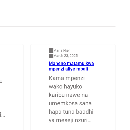
Mapenzi
Maria Njeri
March 23, 2025
Maneno matamu kwa
mpenzi aliye mbali
Kama mpenzi
u
wako hayuko
karibu nawe na
umemkosa sana
hapa tuna baadhi
i…
ya meseji nzuri…