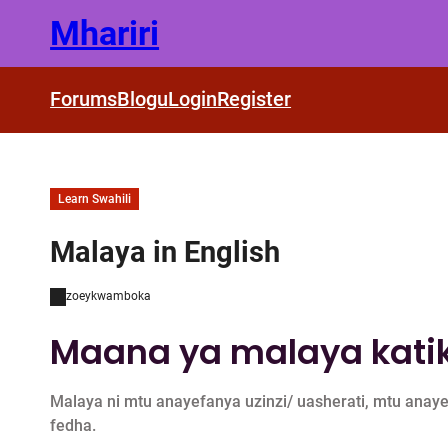
Skip
Mhariri
to
content
Forums
Blogu
Login
Register
Learn Swahili
Malaya in English
zoeykwamboka
Maana ya malaya katik
Malaya ni mtu anayefanya uzinzi/ uasherati, mtu anay
fedha.