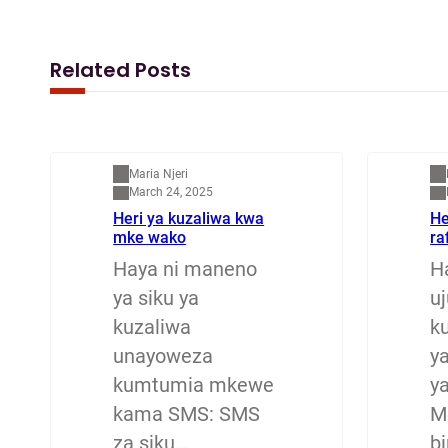
F
M
E
S
a
a
m
h
c
s
a
a
Related Posts
e
t
i
r
b
o
l
e
Mapenzi
M
o
d
Maria Njeri
o
o
March 24, 2025
Heri ya kuzaliwa kwa
He
k
n
mke wako
ra
Haya ni maneno
H
ya siku ya
u
kuzaliwa
ku
unayoweza
y
kumtumia mkewe
y
kama SMS: SMS
M
za siku…
b