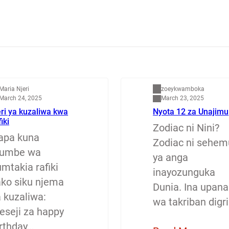
apenzi
Dunia
Maria Njeri
zoeykwamboka
March 24, 2025
March 23, 2025
ri ya kuzaliwa kwa
Nyota 12 za Unajimu
fiki
Zodiac ni Nini?
apa kuna
Zodiac ni sehem
jumbe wa
ya anga
mtakia rafiki
inayozunguka
ako siku njema
Dunia. Ina upana
a kuzaliwa:
wa takriban digri
eseji za happy
irthday…