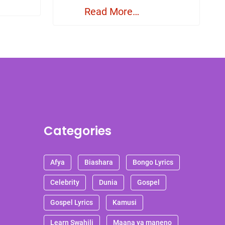
Read More…
Categories
Afya
Biashara
Bongo Lyrics
Celebrity
Dunia
Gospel
Gospel Lyrics
Kamusi
Learn Swahili
Maana ya maneno