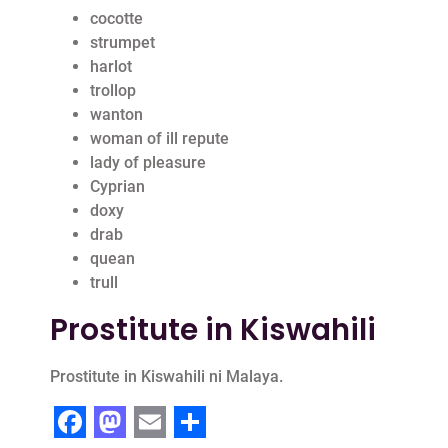
cocotte
strumpet
harlot
trollop
wanton
woman of ill repute
lady of pleasure
Cyprian
doxy
drab
quean
trull
Prostitute in Kiswahili
Prostitute in Kiswahili ni Malaya.