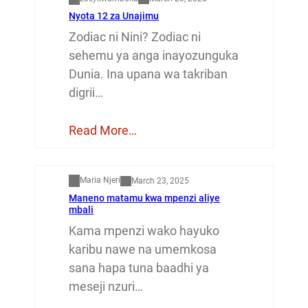
Nyota 12 za Unajimu
Zodiac ni Nini? Zodiac ni
sehemu ya anga inayozunguka
Dunia. Ina upana wa takriban
digrii…
Read More…
Mapenzi
Maria Njeri
March 23, 2025
Maneno matamu kwa mpenzi aliye
mbali
Kama mpenzi wako hayuko
karibu nawe na umemkosa
sana hapa tuna baadhi ya
meseji nzuri…