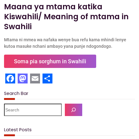
Maana ya mtama katika
Kiswahili/ Meaning of mtama in
Swahili
Mtama ni mmea wa nafaka wenye bua refu kama mhindi lenye
kutoa masuke nchani ambayo yana punje ndogondogo.
Soma pia sorghum in Swahili
F
M
E
S
Search Bar
a
a
m
h
c
s
a
a
S
e
e
t
i
r
a
b
o
l
e
r
Latest Posts
c
o
d