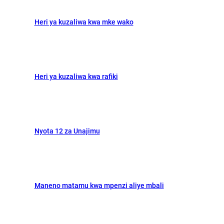
h
o
o
Heri ya kuzaliwa kwa mke wako
k
n
Heri ya kuzaliwa kwa rafiki
Nyota 12 za Unajimu
Maneno matamu kwa mpenzi aliye mbali