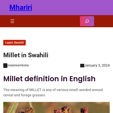
Skip
Mhariri
to
content
Search
Learn Swahili
Millet in Swahili
January 3, 2024
zoeykwamboka
Millet definition in English
The meaning of MILLET is any of various small-seeded annual
cereal and forage grasses.