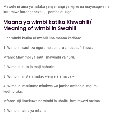
Mawele ni aina ya nafaka yenye rangi ya kijivu na inayosagwa na
kutumiwa kutengeneza uji, pombe au ugali.
Maana ya wimbi katika Kiswahili/
Meaning of wimbi in Swahili
Jina wimbi katika Kiswahili lina maana kadhaa:
1. Wimbi ni sauti za ngurumo au nuru zinazosafiri hewani.
Mfano: Mawimbi ya sauti, mawimbi ya nuru.
2. Wimbi ni tuta la maji baharini.
3. Wimbi ni mstari matao wenye alama ya ~.
4. Wimbi ni msukumo mkubwa wa jambo ambao ni mgumu
kudhibitika.
Mfano: Jiji limekuwa na wimbi la uhalifu kwa mwezi mzima.
5. Wimbi ni aina ya mtama.