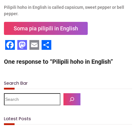
Pilipili hoho in English is called capsicum, sweet pepper or bell
pepper.
Soma pia pilipili in English
F
M
E
S
One response to “Pilipili hoho in English”
a
a
m
h
c
s
a
a
e
t
i
r
Search Bar
b
o
l
e
S
o
d
e
a
o
o
r
Latest Posts
k
n
c
h