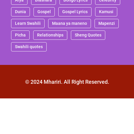
Dunia
Gospel
Gospel Lyrics
Kamusi
Learn Swahili
Maana ya maneno
Mapenzi
Picha
Relationships
Sheng Quotes
Swahili quotes
© 2024 Mhariri. All Right Reserved.