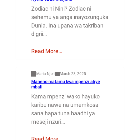
Zodiac ni Nini? Zodiac ni
sehemu ya anga inayozunguka
Dunia. Ina upana wa takriban
digrii…
Read More…
Mapenzi
Maria Njeri
March 23, 2025
Maneno matamu kwa mpenzi aliye
mbali
Kama mpenzi wako hayuko
karibu nawe na umemkosa
sana hapa tuna baadhi ya
meseji nzuri…
Read More…