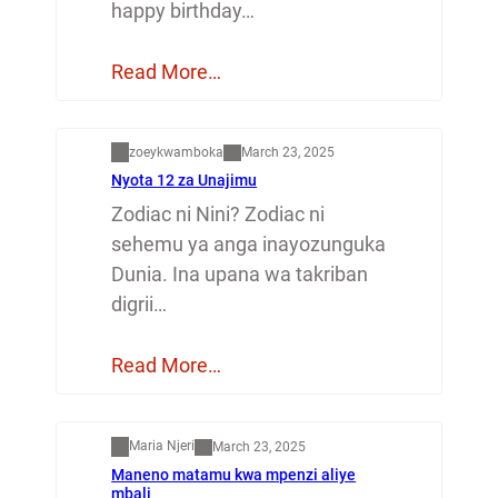
happy birthday…
Read More…
Dunia
zoeykwamboka
March 23, 2025
Nyota 12 za Unajimu
Zodiac ni Nini? Zodiac ni
sehemu ya anga inayozunguka
Dunia. Ina upana wa takriban
digrii…
Read More…
Mapenzi
Maria Njeri
March 23, 2025
Maneno matamu kwa mpenzi aliye
mbali