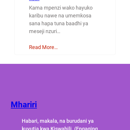
Kama mpenzi wako hayuko
karibu nawe na umemkosa
sana hapa tuna baadhi ya
meseji nzuri…
Read More…
Mhariri
Habari, makala, na burudani ya
kuvutia kwa Kiswahili. (Engaging