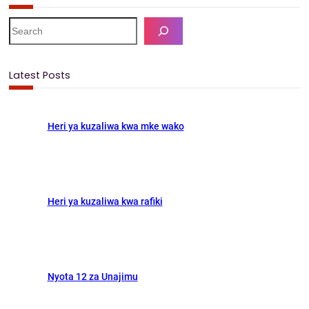
a
a
m
h
c
s
a
a
S
e
e
t
i
r
a
b
o
l
e
r
Latest Posts
c
o
d
h
o
o
Heri ya kuzaliwa kwa mke wako
k
n
Heri ya kuzaliwa kwa rafiki
Nyota 12 za Unajimu