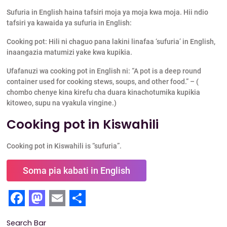
Sufuria in English haina tafsiri moja ya moja kwa moja. Hii ndio
tafsiri ya kawaida ya sufuria in English:
Cooking pot: Hili ni chaguo pana lakini linafaa ‘sufuria’ in English,
inaangazia matumizi yake kwa kupikia.
Ufafanuzi wa cooking pot in English ni: “A pot is a deep round
container used for cooking stews, soups, and other food.” – (
chombo chenye kina kirefu cha duara kinachotumika kupikia
kitoweo, supu na vyakula vingine.)
Cooking pot in Kiswahili
Cooking pot in Kiswahili is “sufuria”.
Soma pia kabati in English
F
M
E
S
Search Bar