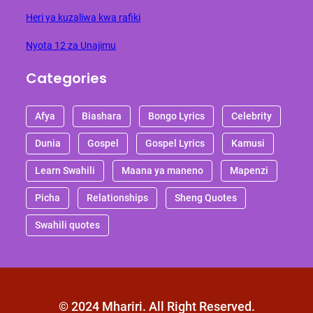
Heri ya kuzaliwa kwa rafiki
Nyota 12 za Unajimu
Categories
Afya
Biashara
Bongo Lyrics
Celebrity
Dunia
Gospel
Gospel Lyrics
Kamusi
Learn Swahili
Maana ya maneno
Mapenzi
Picha
Relationships
Sheng Quotes
Swahili quotes
© 2024 Mhariri. All Right Reserved.