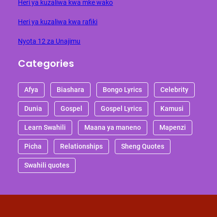
Heri ya kuzaliwa kwa mke wako
Heri ya kuzaliwa kwa rafiki
Nyota 12 za Unajimu
Categories
Afya
Biashara
Bongo Lyrics
Celebrity
Dunia
Gospel
Gospel Lyrics
Kamusi
Learn Swahili
Maana ya maneno
Mapenzi
Picha
Relationships
Sheng Quotes
Swahili quotes