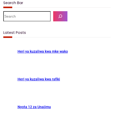
e
t
i
r
Search Bar
b
o
l
e
S
o
d
e
a
o
o
r
Latest Posts
k
n
c
h
Heri ya kuzaliwa kwa mke wako
Heri ya kuzaliwa kwa rafiki
Nyota 12 za Unajimu