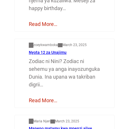
njema ya kuzaliwa: Meseji za
happy birthday…
Read More…
Dunia
zoeykwamboka
March 23, 2025
Nyota 12 za Unajimu
Zodiac ni Nini? Zodiac ni
sehemu ya anga inayozunguka
Dunia. Ina upana wa takriban
digrii…
Read More…
Mapenzi
Maria Njeri
March 23, 2025
Maneno matamu kwa mpenzi aliye