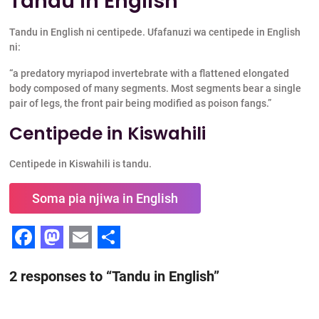
Tandu in English
Tandu in English ni centipede. Ufafanuzi wa centipede in English
ni:
“a predatory myriapod invertebrate with a flattened elongated
body composed of many segments. Most segments bear a single
pair of legs, the front pair being modified as poison fangs.”
Centipede in Kiswahili
Centipede in Kiswahili is tandu.
Soma pia njiwa in English
F
M
E
S
2 responses to “Tandu in English”
a
a
m
h
c
s
a
a