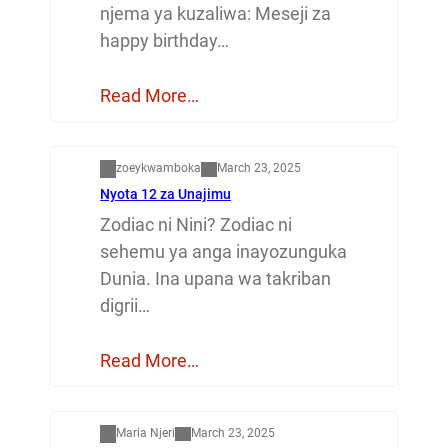
njema ya kuzaliwa: Meseji za
happy birthday…
Read More…
Dunia
zoeykwamboka
March 23, 2025
Nyota 12 za Unajimu
Zodiac ni Nini? Zodiac ni
sehemu ya anga inayozunguka
Dunia. Ina upana wa takriban
digrii…
Read More…
Mapenzi
Maria Njeri
March 23, 2025