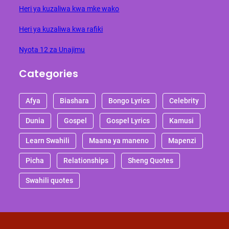
Heri ya kuzaliwa kwa mke wako
Heri ya kuzaliwa kwa rafiki
Nyota 12 za Unajimu
Categories
Afya
Biashara
Bongo Lyrics
Celebrity
Dunia
Gospel
Gospel Lyrics
Kamusi
Learn Swahili
Maana ya maneno
Mapenzi
Picha
Relationships
Sheng Quotes
Swahili quotes