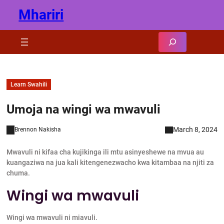
Skip
Mhariri
to
content
Search
Learn Swahili
Umoja na wingi wa mwavuli
March 8, 2024
Brennon Nakisha
Mwavuli ni kifaa cha kujikinga ili mtu asinyeshewe na mvua au
kuangaziwa na jua kali kitengenezwacho kwa kitambaa na njiti za
chuma.
Wingi wa mwavuli
Wingi wa mwavuli ni miavuli.