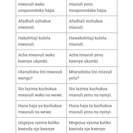
mwavuli wako
miavuli yenu
unapoondoka hapa.
mnapoondoka hapa.
Afadhali uchukue
Afadhali mchukue
mwavuli.
miavuli.
Hakuhitaji kuleta
Hawakuhitaji kuleta
mwavuli.
miavuli.
Acha mwavuli wako
Acha miavuli yenu
kwenye ukumbi.
kwenye ukumbi.
Utarudisha lini mwavuli
Mtarudisha lini miavuli
wangu?
yetu?
Sio lazima kuchukua
Sio lazima kuchukua
mwavuli wako na wewe.
miavuli yenu na nyinyi.
Huna haja ya kuchukua
Huna haja ta kuchukua
mwavuli na wewe.
miavuli yenu na nyinyi.
Ungejua vyema kuliko
Mngejua vyema kuliko
kwenda nje kwenye
kwenda nje kwenye