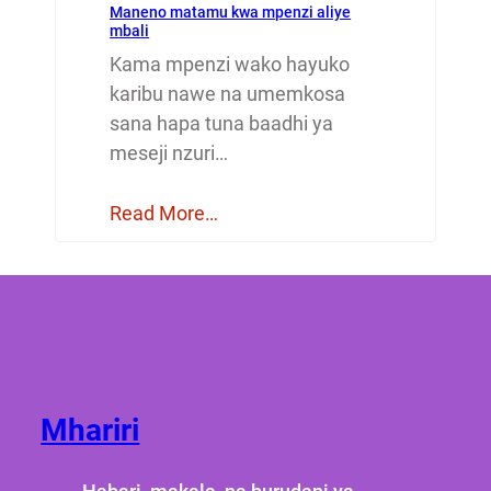
Maneno matamu kwa mpenzi aliye
mbali
Kama mpenzi wako hayuko
karibu nawe na umemkosa
sana hapa tuna baadhi ya
meseji nzuri…
Read More…
Mhariri