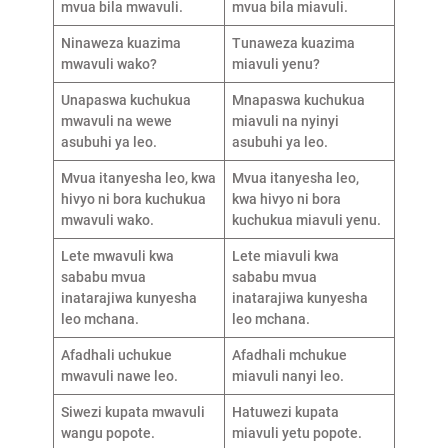
mvua bila mwavuli.
mvua bila miavuli.
Ninaweza kuazima
Tunaweza kuazima
mwavuli wako?
miavuli yenu?
Unapaswa kuchukua
Mnapaswa kuchukua
mwavuli na wewe
miavuli na nyinyi
asubuhi ya leo.
asubuhi ya leo.
Mvua itanyesha leo, kwa
Mvua itanyesha leo,
hivyo ni bora kuchukua
kwa hivyo ni bora
mwavuli wako.
kuchukua miavuli yenu.
Lete mwavuli kwa
Lete miavuli kwa
sababu mvua
sababu mvua
inatarajiwa kunyesha
inatarajiwa kunyesha
leo mchana.
leo mchana.
Afadhali uchukue
Afadhali mchukue
mwavuli nawe leo.
miavuli nanyi leo.
Siwezi kupata mwavuli
Hatuwezi kupata
wangu popote.
miavuli yetu popote.