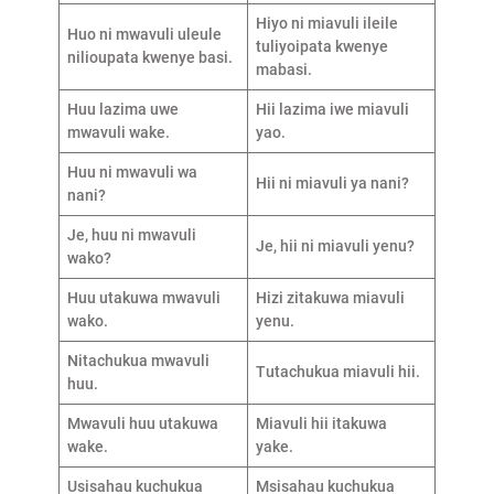
Hiyo ni miavuli ileile
Huo ni mwavuli uleule
tuliyoipata kwenye
nilioupata kwenye basi.
mabasi.
Huu lazima uwe
Hii lazima iwe miavuli
mwavuli wake.
yao.
Huu ni mwavuli wa
Hii ni miavuli ya nani?
nani?
Je, huu ni mwavuli
Je, hii ni miavuli yenu?
wako?
Huu utakuwa mwavuli
Hizi zitakuwa miavuli
wako.
yenu.
Nitachukua mwavuli
Tutachukua miavuli hii.
huu.
Mwavuli huu utakuwa
Miavuli hii itakuwa
wake.
yake.
Usisahau kuchukua
Msisahau kuchukua