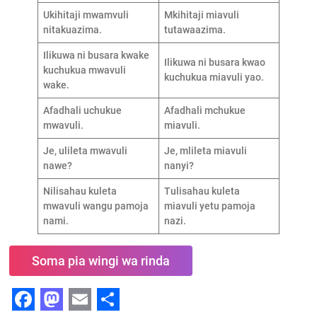
Ukihitaji mwamvuli
Mkihitaji miavuli
nitakuazima.
tutawaazima.
Ilikuwa ni busara kwake
Ilikuwa ni busara kwao
kuchukua mwavuli
kuchukua miavuli yao.
wake.
Afadhali uchukue
Afadhali mchukue
mwavuli.
miavuli.
Je, ulileta mwavuli
Je, mlileta miavuli
nawe?
nanyi?
Nilisahau kuleta
Tulisahau kuleta
mwavuli wangu pamoja
miavuli yetu pamoja
nami.
nazi.
Soma pia wingi wa rinda