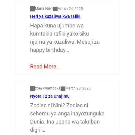
Maria Njeri
March 24, 2025
Heri ya kuzaliwa kwa rafiki
Hapa kuna ujumbe wa
kumtakia rafiki yako siku
njema ya kuzaliwa: Meseji za
happy birthday…
Read More…
Dunia
zoeykwamboka
March 23, 2025
Nyota 12 za Unajimu
Zodiac ni Nini? Zodiac ni
sehemu ya anga inayozunguka
Dunia. Ina upana wa takriban
digrii…