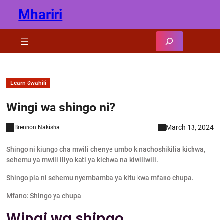
Skip
Mhariri
to
content
Search
Learn Swahili
Wingi wa shingo ni?
March 13, 2024
Brennon Nakisha
Shingo ni kiungo cha mwili chenye umbo kinachoshikilia kichwa,
sehemu ya mwili iliyo kati ya kichwa na kiwiliwili.
Shingo pia ni sehemu nyembamba ya kitu kwa mfano chupa.
Mfano: Shingo ya chupa.
Wingi wa shingo