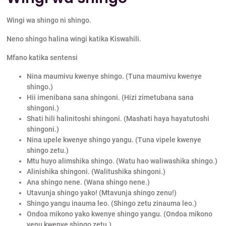
Wingi wa shingo ni shingo.
Neno shingo halina wingi katika Kiswahili.
Mfano katika sentensi
Nina maumivu kwenye shingo. (Tuna maumivu kwenye
shingo.)
Hii imenibana sana shingoni. (Hizi zimetubana sana
shingoni.)
Shati hili halinitoshi shingoni. (Mashati haya hayatutoshi
shingoni.)
Nina upele kwenye shingo yangu. (Tuna vipele kwenye
shingo zetu.)
Mtu huyo alimshika shingo. (Watu hao waliwashika shingo.)
Alinishika shingoni. (Walitushika shingoni.)
Ana shingo nene. (Wana shingo nene.)
Utavunja shingo yako! (Mtavunja shingo zenu!)
Shingo yangu inauma leo. (Shingo zetu zinauma leo.)
Ondoa mikono yako kwenye shingo yangu. (Ondoa mikono
yenu kwenye shingo zetu.)