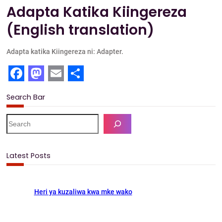
Adapta Katika Kiingereza
(English translation)
Adapta katika Kiingereza ni: Adapter.
F
M
E
S
Search Bar
a
a
m
h
c
s
a
a
S
e
e
t
i
r
a
b
o
l
e
r
Latest Posts
c
o
d
h
o
o
Heri ya kuzaliwa kwa mke wako
k
n