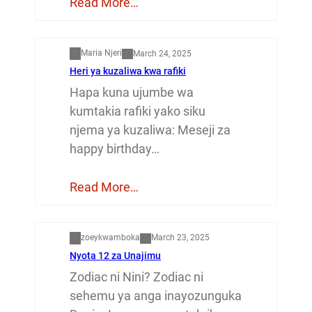
Read More…
Mapenzi
Maria Njeri
March 24, 2025
Heri ya kuzaliwa kwa rafiki
Hapa kuna ujumbe wa
kumtakia rafiki yako siku
njema ya kuzaliwa: Meseji za
happy birthday…
Read More…
Dunia
zoeykwamboka
March 23, 2025
Nyota 12 za Unajimu
Zodiac ni Nini? Zodiac ni
sehemu ya anga inayozunguka