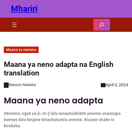
Skip
Mhariri
to
content
Search
Maana ya maneno
Maana ya neno adapta na English
translation
April 3, 2024
Brennon Nakisha
Maana ya neno adapta
(Nomino, ngeli ya [i-/zi-]) kitu kinachodhibiti umeme unaoingia
kwenye kitu kingine kinachotumia umeme. Kisawe chake ni
kirekebu.