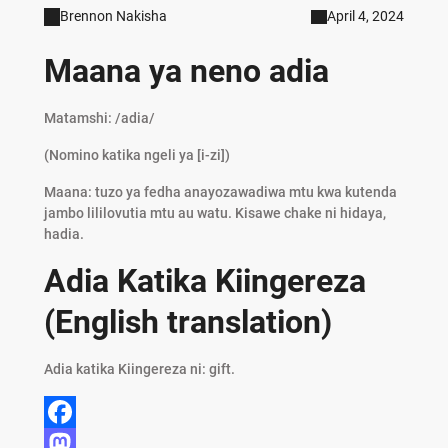
Brennon Nakisha
April 4, 2024
Maana ya neno adia
Matamshi: /adia/
(Nomino katika ngeli ya [i-zi])
Maana: tuzo ya fedha anayozawadiwa mtu kwa kutenda
jambo lililovutia mtu au watu. Kisawe chake ni hidaya,
hadia.
Adia Katika Kiingereza
(English translation)
Adia katika Kiingereza ni: gift.
F