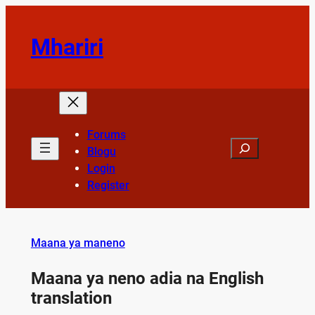
Skip
to
Mhariri
content
Forums
Search
Blogu
Login
Register
Maana ya maneno
Maana ya neno adia na English
translation