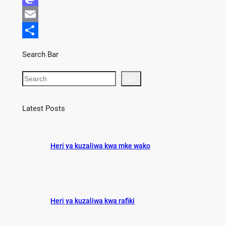
a
M
c
a
E
e
s
m
S
Search Bar
b
t
a
h
S
o
o
i
a
e
o
d
l
r
a
r
Latest Posts
k
o
e
c
n
h
Heri ya kuzaliwa kwa mke wako
Heri ya kuzaliwa kwa rafiki