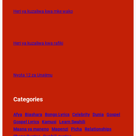
Heri ya kuzaliwa kwa mke wako
Heri ya kuzaliwa kwa rafiki
Nyota 12 za Unajimu
Categories
Afya
Biashara
Bongo Lyrics
Celebrity
Dunia
Gospel
Gospel Lyrics
Kamusi
Learn Swahili
Maana ya maneno
Mapenzi
Picha
Relationships