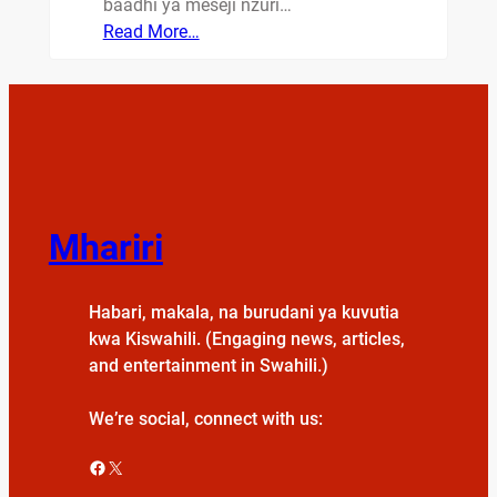
baadhi ya meseji nzuri…
Read More…
Mhariri
Habari, makala, na burudani ya kuvutia
kwa Kiswahili. (Engaging news, articles,
and entertainment in Swahili.)
We’re social, connect with us:
Facebook
X