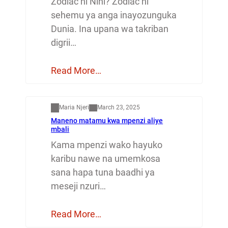
Zodiac ni Nini? Zodiac ni
sehemu ya anga inayozunguka
Dunia. Ina upana wa takriban
digrii…
Read More…
Mapenzi
Maria Njeri
March 23, 2025
Maneno matamu kwa mpenzi aliye
mbali
Kama mpenzi wako hayuko
karibu nawe na umemkosa
sana hapa tuna baadhi ya
meseji nzuri…
Read More…