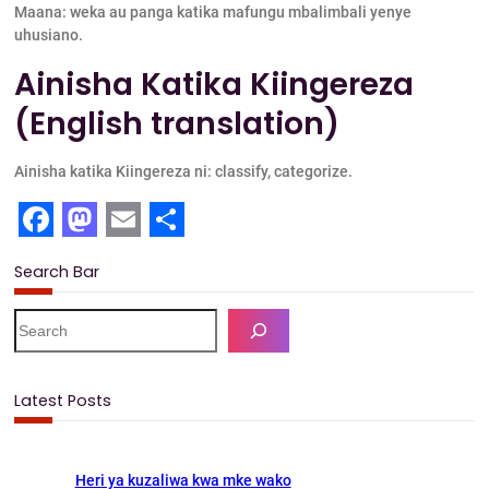
Maana: weka au panga katika mafungu mbalimbali yenye
uhusiano.
Ainisha Katika Kiingereza
(English translation)
Ainisha katika Kiingereza ni: classify, categorize.
F
M
E
S
Search Bar
a
a
m
h
c
s
a
a
S
e
e
t
i
r
a
b
o
l
e
r
Latest Posts
c
o
d
h
o
o
Heri ya kuzaliwa kwa mke wako