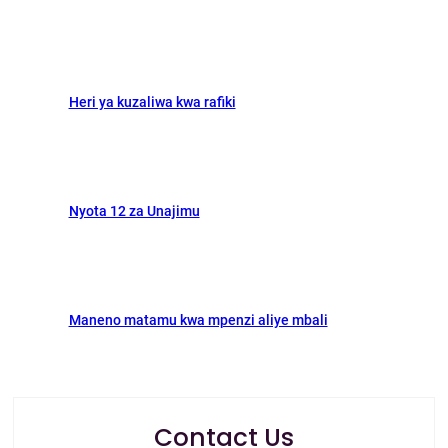
k
n
Heri ya kuzaliwa kwa rafiki
Nyota 12 za Unajimu
Maneno matamu kwa mpenzi aliye mbali
Contact Us