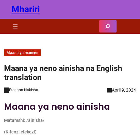
Skip
Mhariri
to
content
Search
Maana ya maneno
Maana ya neno ainisha na English
translation
April 9, 2024
Brennon Nakisha
Maana ya neno ainisha
Matamshi: /ainisha/
(Kitenzi elekezi)