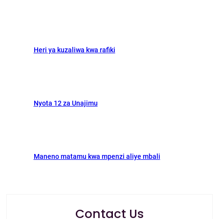
k
n
Heri ya kuzaliwa kwa rafiki
Nyota 12 za Unajimu
Maneno matamu kwa mpenzi aliye mbali
Contact Us