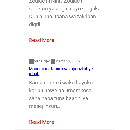
Zodiac ni Nini? Zodiac ni
sehemu ya anga inayozunguka
Dunia. Ina upana wa takriban
digrii…
Read More…
Mapenzi
Maria Njeri
March 23, 2025
Maneno matamu kwa mpenzi aliye
mbali
Kama mpenzi wako hayuko
karibu nawe na umemkosa
sana hapa tuna baadhi ya
meseji nzuri…
Read More…