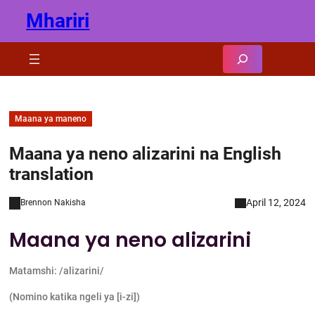
Skip
Mhariri
to
content
Search
Maana ya maneno
Maana ya neno alizarini na English
translation
April 12, 2024
Brennon Nakisha
Maana ya neno alizarini
Matamshi: /alizarini/
(Nomino katika ngeli ya [i-zi])