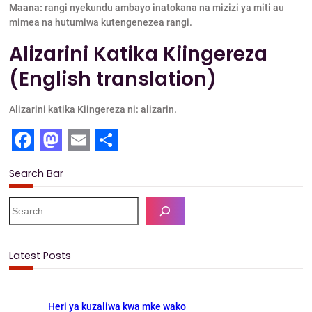
Maana:
rangi nyekundu ambayo inatokana na mizizi ya miti au
mimea na hutumiwa kutengenezea rangi.
Alizarini Katika Kiingereza
(English translation)
Alizarini katika Kiingereza ni: alizarin.
F
M
E
S
Search Bar
a
a
m
h
c
s
a
a
S
e
e
t
i
r
a
b
o
l
e
r
Latest Posts
c
o
d
h
o
o
Heri ya kuzaliwa kwa mke wako