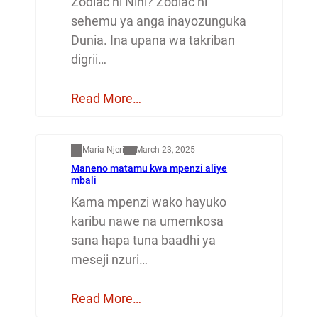
Zodiac ni Nini? Zodiac ni
sehemu ya anga inayozunguka
Dunia. Ina upana wa takriban
digrii…
Read More…
Mapenzi
Maria Njeri
March 23, 2025
Maneno matamu kwa mpenzi aliye
mbali
Kama mpenzi wako hayuko
karibu nawe na umemkosa
sana hapa tuna baadhi ya
meseji nzuri…
Read More…