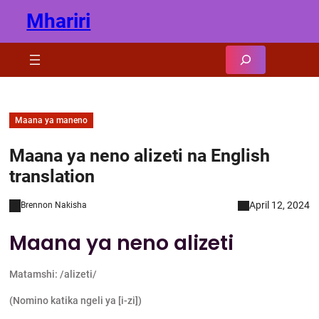
Skip
Mhariri
to
content
Search
Maana ya maneno
Maana ya neno alizeti na English
translation
April 12, 2024
Brennon Nakisha
Maana ya neno alizeti
Matamshi: /alizeti/
(Nomino katika ngeli ya [i-zi])