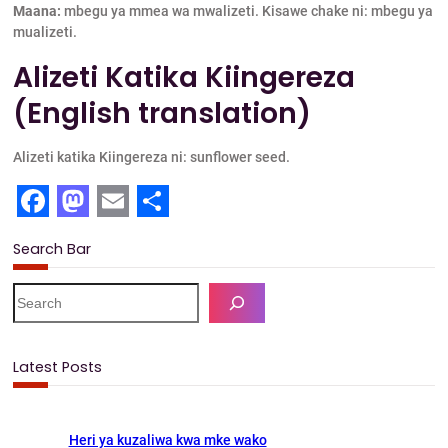
Maana:
mbegu ya mmea wa mwalizeti. Kisawe chake ni: mbegu ya
mualizeti.
Alizeti Katika Kiingereza
(English translation)
Alizeti katika Kiingereza ni: sunflower seed.
F
M
E
S
Search Bar
a
a
m
h
c
s
a
a
S
e
e
t
i
r
a
b
o
l
e
r
Latest Posts
c
o
d
h
o
o
Heri ya kuzaliwa kwa mke wako