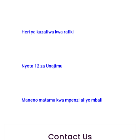
k
n
Heri ya kuzaliwa kwa rafiki
Nyota 12 za Unajimu
Maneno matamu kwa mpenzi aliye mbali
Contact Us