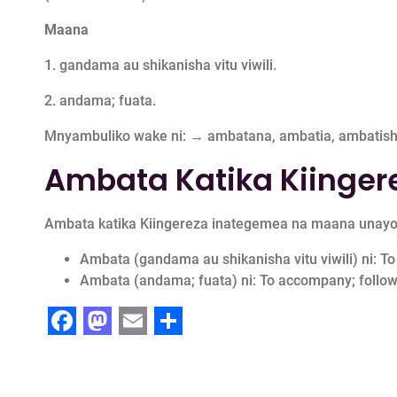
Maana
1. gandama au shikanisha vitu viwili.
2. andama; fuata.
Mnyambuliko wake ni: → ambatana, ambatia, ambatis
Ambata Katika Kiingere
Ambata katika Kiingereza inategemea na maana unayo
Ambata (gandama au shikanisha vitu viwili) ni: To s
Ambata (andama; fuata) ni: To accompany; follow
F
M
E
S
a
a
m
h