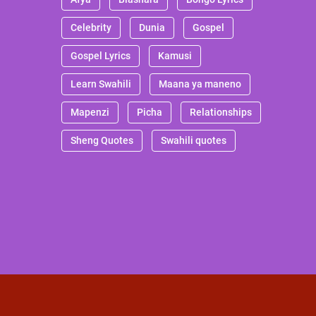
Celebrity
Dunia
Gospel
Gospel Lyrics
Kamusi
Learn Swahili
Maana ya maneno
Mapenzi
Picha
Relationships
Sheng Quotes
Swahili quotes