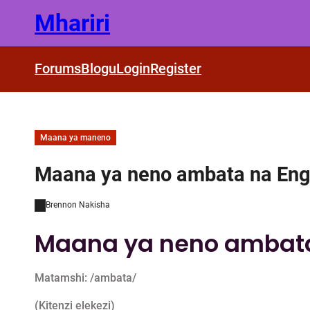
Skip
Mhariri
to
content
Forums
Blogu
Login
Register
Maana ya maneno
Maana ya neno ambata na Engl
Brennon Nakisha
Maana ya neno ambat
Matamshi: /ambata/
(Kitenzi elekezi)