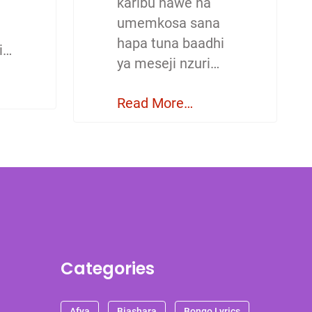
karibu nawe na
umemkosa sana
hapa tuna baadhi
i…
ya meseji nzuri…
Read More…
Categories
Afya
Biashara
Bongo Lyrics