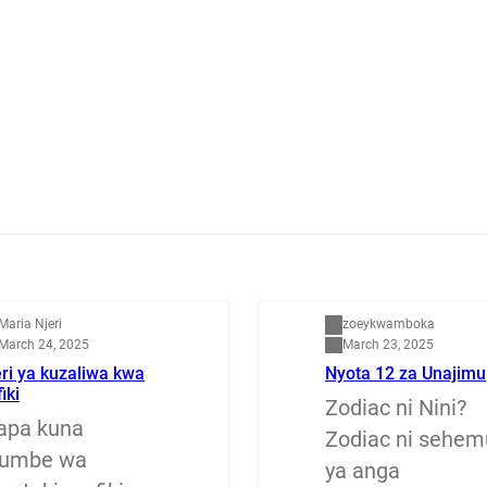
apenzi
Dunia
Maria Njeri
zoeykwamboka
March 24, 2025
March 23, 2025
ri ya kuzaliwa kwa
Nyota 12 za Unajimu
fiki
Zodiac ni Nini?
apa kuna
Zodiac ni sehem
jumbe wa
ya anga