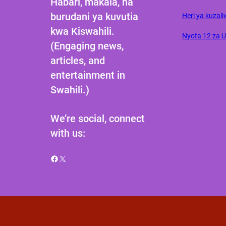
Habari, makala, na
burudani ya kuvutia
Heri ya kuzali
kwa Kiswahili.
Nyota 12 za 
(Engaging news,
articles, and
entertainment in
Swahili.)
We’re social, connect
with us:
Facebook
X