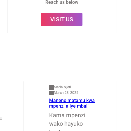
Reach us below
VISIT US
Mapenzi
Maria Njeri
March 23, 2025
Maneno matamu kwa
mpenzi aliye mbali
Kama mpenzi
u
wako hayuko