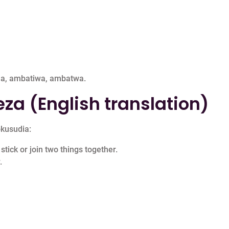
ha, ambatiwa, ambatwa.
za (English translation)
kusudia:
tick or join two things together.
.