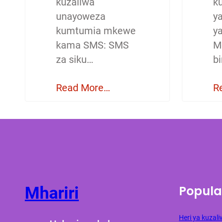
kuzaliwa
ku
unayoweza
y
kumtumia mkewe
y
kama SMS: SMS
M
za siku…
b
Read More…
R
Popula
Mhariri
Heri ya kuza