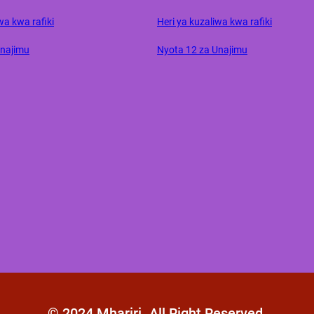
wa kwa rafiki
Heri ya kuzaliwa kwa rafiki
Unajimu
Nyota 12 za Unajimu
© 2024 Mhariri. All Right Reserved.