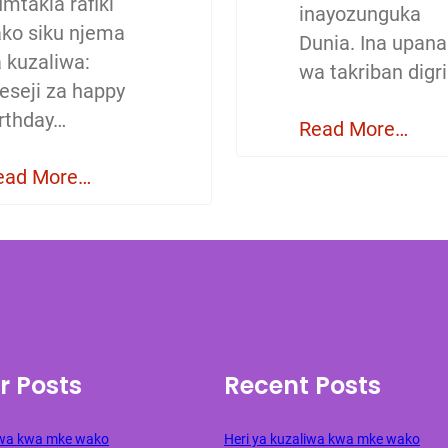
mtakia rafiki
inayozunguka
ako siku njema
Dunia. Ina upana
a kuzaliwa:
wa takriban digri
eseji za happy
irthday…
Read More…
ead More…
r Posts
Recent Posts
liwa kwa mke wako
Heri ya kuzaliwa kwa mke wako