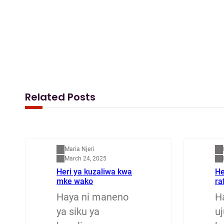
c
s
a
a
e
t
i
r
b
o
l
e
o
d
o
o
k
n
Related Posts
Mapenzi
M
Maria Njeri
March 24, 2025
Heri ya kuzaliwa kwa
He
mke wako
ra
Haya ni maneno
H
ya siku ya
u