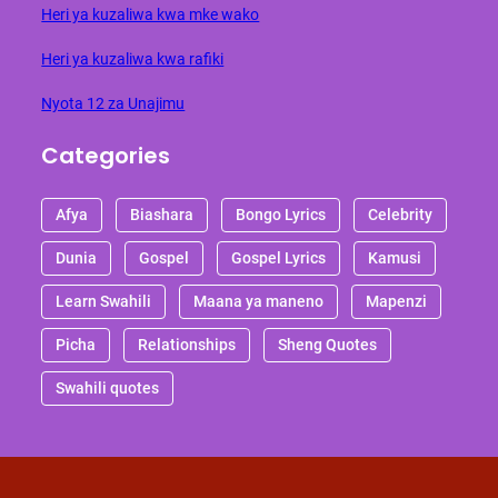
Heri ya kuzaliwa kwa mke wako
Heri ya kuzaliwa kwa rafiki
Nyota 12 za Unajimu
Categories
Afya
Biashara
Bongo Lyrics
Celebrity
Dunia
Gospel
Gospel Lyrics
Kamusi
Learn Swahili
Maana ya maneno
Mapenzi
Picha
Relationships
Sheng Quotes
Swahili quotes