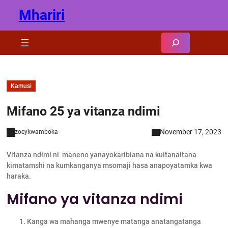
Skip
Mhariri
to
content
Search
Kamusi
Mifano 25 ya vitanza ndimi
November 17, 2023
zoeykwamboka
Vitanza ndimi ni maneno yanayokaribiana na kuitanaitana
kimatamshi na kumkanganya msomaji hasa anapoyatamka kwa
haraka.
Mifano ya vitanza ndimi
Kanga wa mahanga mwenye matanga anatangatanga