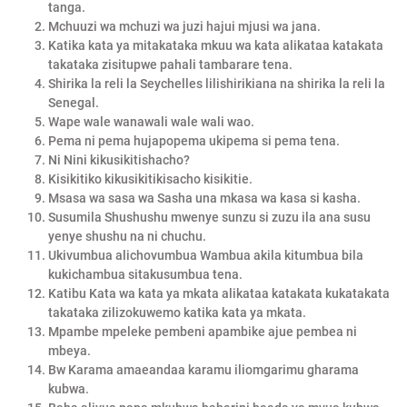
tanga.
Mchuuzi wa mchuzi wa juzi hajui mjusi wa jana.
Katika kata ya mitakataka mkuu wa kata alikataa katakata
takataka zisitupwe pahali tambarare tena.
Shirika la reli la Seychelles lilishirikiana na shirika la reli la
Senegal.
Wape wale wanawali wale wali wao.
Pema ni pema hujapopema ukipema si pema tena.
Ni Nini kikusikitishacho?
Kisikitiko kikusikitikisacho kisikitie.
Msasa wa sasa wa Sasha una mkasa wa kasa si kasha.
Susumila Shushushu mwenye sunzu si zuzu ila ana susu
yenye shushu na ni chuchu.
Ukivumbua alichovumbua Wambua akila kitumbua bila
kukichambua sitakusumbua tena.
Katibu Kata wa kata ya mkata alikataa katakata kukatakata
takataka zilizokuwemo katika kata ya mkata.
Mpambe mpeleke pembeni apambike ajue pembea ni
mbeya.
Bw Karama amaeandaa karamu iliomgarimu gharama
kubwa.