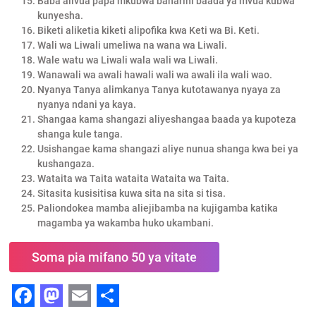
Baba alivua papa mkubwa baharini baada ya mvua kubwa
kunyesha.
Biketi aliketia kiketi alipofika kwa Keti wa Bi. Keti.
Wali wa Liwali umeliwa na wana wa Liwali.
Wale watu wa Liwali wala wali wa Liwali.
Wanawali wa awali hawali wali wa awali ila wali wao.
Nyanya Tanya alimkanya Tanya kutotawanya nyaya za
nyanya ndani ya kaya.
Shangaa kama shangazi aliyeshangaa baada ya kupoteza
shanga kule tanga.
Usishangae kama shangazi aliye nunua shanga kwa bei ya
kushangaza.
Wataita wa Taita wataita Wataita wa Taita.
Sitasita kusisitisa kuwa sita na sita si tisa.
Paliondokea mamba aliejibamba na kujigamba katika
magamba ya wakamba huko ukambani.
Soma pia mifano 50 ya vitate