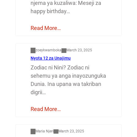
njema ya kuzaliwa: Meseji za
happy birthday…
Read More…
Dunia
zoeykwamboka
March 23, 2025
Nyota 12 za Unajimu
Zodiac ni Nini? Zodiac ni
sehemu ya anga inayozunguka
Dunia. Ina upana wa takriban
digrii…
Read More…
Mapenzi
Maria Njeri
March 23, 2025