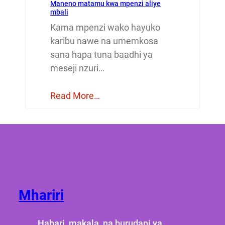
Maneno matamu kwa mpenzi aliye
mbali
Kama mpenzi wako hayuko
karibu nawe na umemkosa
sana hapa tuna baadhi ya
meseji nzuri…
Read More…
Mhariri
Habari, makala, na burudani ya