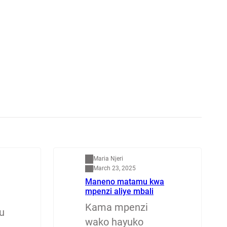
Mapenzi
Maria Njeri
March 23, 2025
Maneno matamu kwa
mpenzi aliye mbali
Kama mpenzi
u
wako hayuko