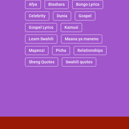
Afya
Biashara
Bongo Lyrics
Celebrity
Dunia
Gospel
Gospel Lyrics
Kamusi
Learn Swahili
Maana ya maneno
Mapenzi
Picha
Relationships
Sheng Quotes
Swahili quotes