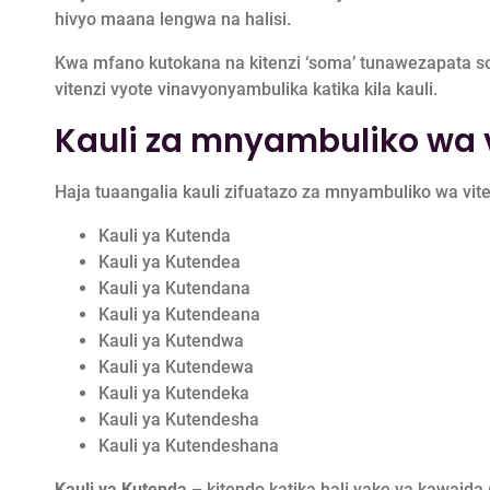
hivyo maana lengwa na halisi.
Kwa mfano kutokana na kitenzi ‘soma’ tunawezapata so
vitenzi vyote vinavyonyambulika katika kila kauli.
Kauli za mnyambuliko wa v
Haja tuaangalia kauli zifuatazo za mnyambuliko wa vite
Kauli ya Kutenda
Kauli ya Kutendea
Kauli ya Kutendana
Kauli ya Kutendeana
Kauli ya Kutendwa
Kauli ya Kutendewa
Kauli ya Kutendeka
Kauli ya Kutendesha
Kauli ya Kutendeshana
Kauli ya Kutenda
– kitendo katika hali yake ya kawaida