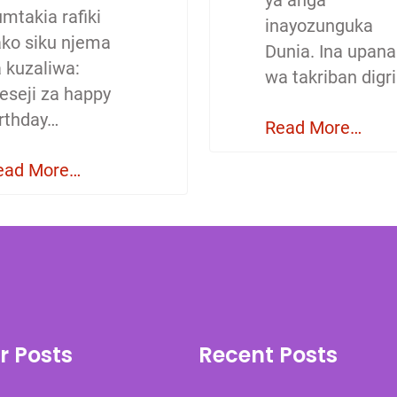
ya anga
mtakia rafiki
inayozunguka
ako siku njema
Dunia. Ina upana
a kuzaliwa:
wa takriban digri
eseji za happy
irthday…
Read More…
ead More…
r Posts
Recent Posts