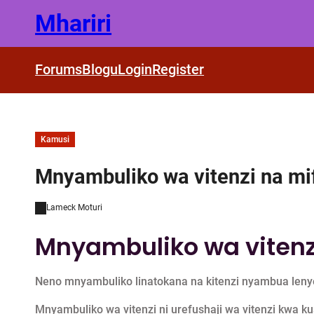
Skip
Mhariri
to
content
Forums
Blogu
Login
Register
Kamusi
Mnyambuliko wa vitenzi na mi
Lameck Moturi
Mnyambuliko wa vitenz
Neno mnyambuliko linatokana na kitenzi nyambua leny
Mnyambuliko wa vitenzi ni urefushaji wa vitenzi kwa kua