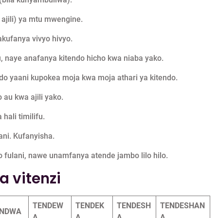
ajili) ya mtu mwengine.
kufanya vivyo hivyo.
, naye anafanya kitendo hicho kwa niaba yako.
do yaani kupokea moja kwa moja athari ya kitendo.
au kwa ajili yako.
hali timilifu.
ni. Kufanyisha.
fulani, nawe unamfanya atende jambo lilo hilo.
 vitenzi
TENDEW
TENDEK
TENDESH
TENDESHAN
ENDWA
A
A
A
A