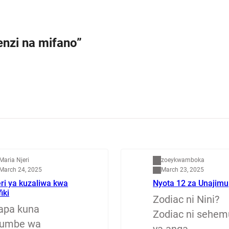
enzi na mifano”
apenzi
Dunia
Maria Njeri
zoeykwamboka
March 24, 2025
March 23, 2025
ri ya kuzaliwa kwa
Nyota 12 za Unajimu
fiki
Zodiac ni Nini?
apa kuna
Zodiac ni sehem
jumbe wa