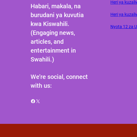
Heri ya kuza
Habari, makala, na
burudani ya kuvutia
Heri ya kuzali
kwa Kiswahili.
Nyota 12 za 
(Engaging news,
articles, and
entertainment in
Swahili.)
We’re social, connect
with us:
Facebook
X