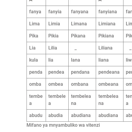
fanya
fanyia
fanyana
fanyiana
fa
Lima
Limia
Limana
Limiana
Li
Pika
Pikia
Pikana
Pikiana
Pi
Lia
Lilia
_
Liliana
_
kula
lia
lana
liana
li
penda
pendea
pendana
pendeana
pe
omba
ombea
ombana
ombeana
o
tembe
tembele
tembelea
tembelea
te
a
a
na
na
a
abudu
abudia
abudiana
abudiana
ab
Mifano ya mnyambuliko wa vitenzi