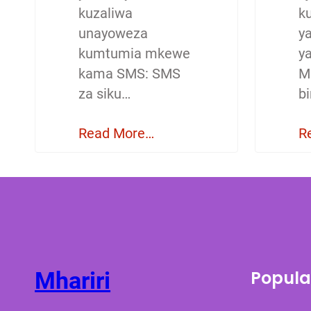
kuzaliwa
ku
unayoweza
y
kumtumia mkewe
y
kama SMS: SMS
M
za siku…
b
Read More…
R
Popula
Mhariri