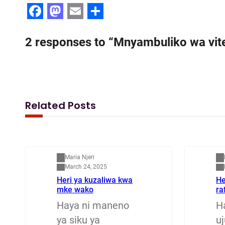
F
M
E
S
a
a
m
h
2 responses to “Mnyambuliko wa vit
c
s
a
a
e
t
i
r
b
o
l
e
o
d
Related Posts
o
o
k
n
Mapenzi
M
Maria Njeri
March 24, 2025
Heri ya kuzaliwa kwa
He
mke wako
ra
Haya ni maneno
H
ya siku ya
u