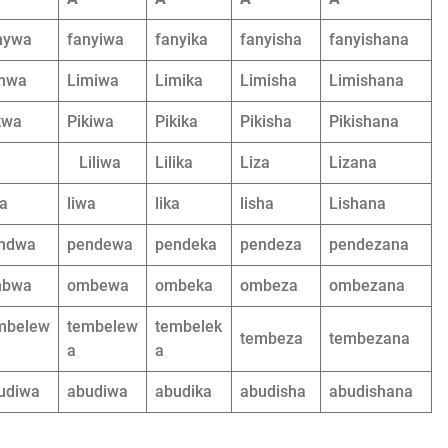
nywa
fanyiwa
fanyika
fanyisha
fanyishana
mwa
Limiwa
Limika
Limisha
Limishana
kwa
Pikiwa
Pikika
Pikisha
Pikishana
Liliwa
Lilika
Liza
Lizana
wa
liwa
lika
lisha
Lishana
ndwa
pendewa
pendeka
pendeza
pendezana
mbwa
ombewa
ombeka
ombeza
ombezana
mbelew
tembelew
tembelek
tembeza
tembezana
a
a
udiwa
abudiwa
abudika
abudisha
abudishana