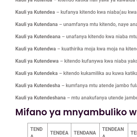
Kauli ya Kutendea
– kufanya kitendo kwa niaba(au kwa 
Kauli ya Kutendana
– unamfanya mtu kitendo, naye ana
Kauli ya Kutendeana
– unafanya kitendo kwa niaba mtu
Kauli ya Kutendwa
– kuathirika moja kwa moja na kiten
Kauli ya Kutendewa
– kitendo kufanywa kwa niaba yako 
Kauli ya Kutendeka
– kitendo kukamilika au kuwa katika 
Kauli ya Kutendesha
– kumfanya mtu atende jambo fula
Kauli ya Kutendeshana
– mtu anakufanya utende jambo 
Mifano ya mnyambuliko wa
TEND
TENDEAN
TENDEA
TENDANA
T
A
A