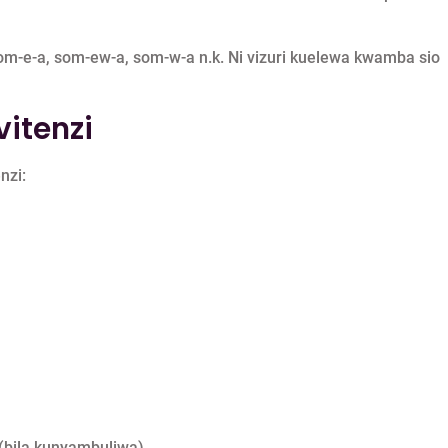
m-e-a, som-ew-a, som-w-a n.k. Ni vizuri kuelewa kwamba sio
itenzi
nzi:
 (bila kunyambuliwa).