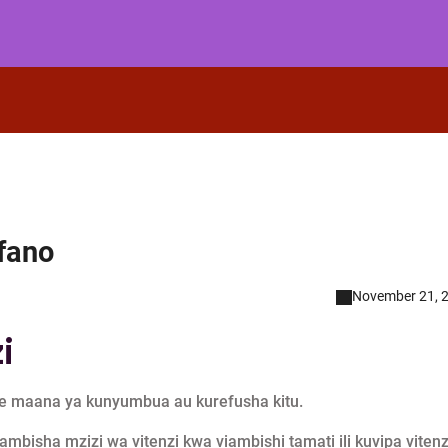
fano
November 21, 
i
e maana ya kunyumbua au kurefusha kitu.
mbisha mzizi wa vitenzi kwa viambishi tamati ili kuvipa vitenz