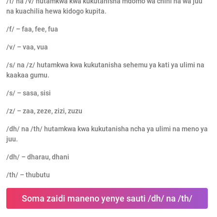
/f/ na /v/ hutamkwa kwa kukutanisha mdomo wa chini na wa juu
na kuachilia hewa kidogo kupita.
/f/ – faa, fee, fua
/v/ – vaa, vua
/s/ na /z/ hutamkwa kwa kukutanisha sehemu ya kati ya ulimi na
kaakaa gumu.
/s/ – sasa, sisi
/z/ – zaa, zeze, zizi, zuzu
/dh/ na /th/ hutamkwa kwa kukutanisha ncha ya ulimi na meno ya
juu.
/dh/ – dharau, dhani
/th/ – thubutu
Soma zaidi maneno yenye sauti /dh/ na /th/