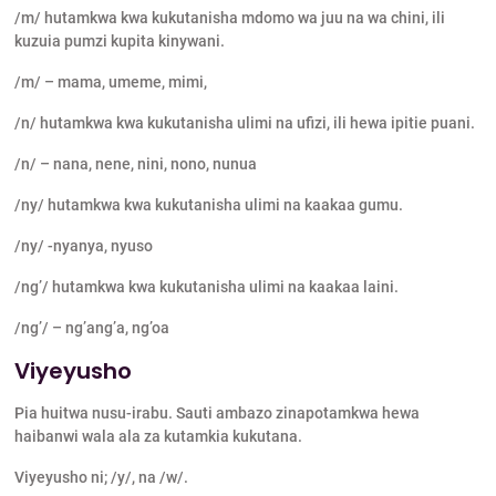
/m/ hutamkwa kwa kukutanisha mdomo wa juu na wa chini, ili
kuzuia pumzi kupita kinywani.
/m/ – mama, umeme, mimi,
/n/ hutamkwa kwa kukutanisha ulimi na ufizi, ili hewa ipitie puani.
/n/ – nana, nene, nini, nono, nunua
/ny/ hutamkwa kwa kukutanisha ulimi na kaakaa gumu.
/ny/ -nyanya, nyuso
/ng’/ hutamkwa kwa kukutanisha ulimi na kaakaa laini.
/ng’/ – ng’ang’a, ng’oa
Viyeyusho
Pia huitwa nusu-irabu. Sauti ambazo zinapotamkwa hewa
haibanwi wala ala za kutamkia kukutana.
Viyeyusho ni; /y/, na /w/.