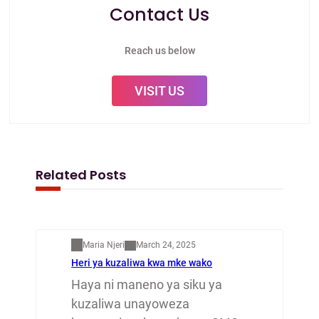
Contact Us
Reach us below
VISIT US
Related Posts
Mapenzi
Maria Njeri
March 24, 2025
Heri ya kuzaliwa kwa mke wako
Haya ni maneno ya siku ya
kuzaliwa unayoweza