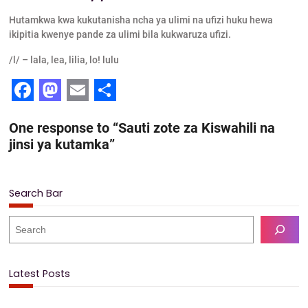
Hutamkwa kwa kukutanisha ncha ya ulimi na ufizi huku hewa
ikipitia kwenye pande za ulimi bila kukwaruza ufizi.
/l/ – lala, lea, lilia, lo! lulu
F
M
E
S
One response to “Sauti zote za Kiswahili na
a
a
m
h
jinsi ya kutamka”
c
s
a
a
e
t
i
r
Search Bar
b
o
l
e
o
d
S
e
o
o
a
k
n
r
Latest Posts
c
h