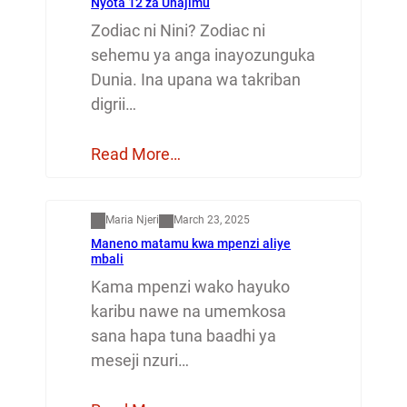
Nyota 12 za Unajimu
Zodiac ni Nini? Zodiac ni
sehemu ya anga inayozunguka
Dunia. Ina upana wa takriban
digrii…
Read More…
Mapenzi
Maria Njeri
March 23, 2025
Maneno matamu kwa mpenzi aliye
mbali
Kama mpenzi wako hayuko
karibu nawe na umemkosa
sana hapa tuna baadhi ya
meseji nzuri…