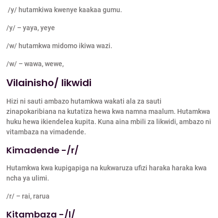
/y/ hutamkiwa kwenye kaakaa gumu.
/y/ – yaya, yeye
/w/ hutamkwa midomo ikiwa wazi.
/w/ – wawa, wewe,
Vilainisho/ likwidi
Hizi ni sauti ambazo hutamkwa wakati ala za sauti
zinapokaribiana na kutatiza hewa kwa namna maalum. Hutamkwa
huku hewa ikiendelea kupita. Kuna aina mbili za likwidi, ambazo ni
vitambaza na vimadende.
Kimadende -/r/
Hutamkwa kwa kupigapiga na kukwaruza ufizi haraka haraka kwa
ncha ya ulimi.
/r/ – rai, rarua
Kitambaza -/l/