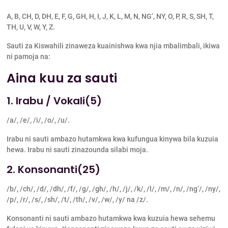
A, B, CH, D, DH, E, F, G, GH, H, I, J, K, L, M, N, NG’, NY, O, P, R, S, SH, T,
TH, U, V, W, Y, Z.
Sauti za Kiswahili zinaweza kuainishwa kwa njia mbalimbali, ikiwa
ni pamoja na:
Aina kuu za sauti
1. Irabu / Vokali(5)
/a/, /e/, /i/, /o/, /u/.
Irabu ni sauti ambazo hutamkwa kwa kufungua kinywa bila kuzuia
hewa. Irabu ni sauti zinazounda silabi moja.
2. Konsonanti(25)
/b/, /ch/, /d/, /dh/, /f/, /g/, /gh/, /h/, /j/, /k/, /l/, /m/, /n/, /ng’/, /ny/,
/p/, /r/, /s/, /sh/, /t/, /th/, /v/, /w/, /y/ na /z/.
Konsonanti ni sauti ambazo hutamkwa kwa kuzuia hewa sehemu