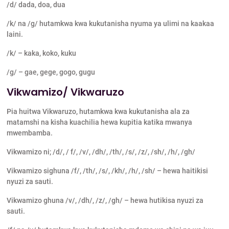
/d/ dada, doa, dua
/k/ na /g/ hutamkwa kwa kukutanisha nyuma ya ulimi na kaakaa
laini.
/k/ – kaka, koko, kuku
/g/ – gae, gege, gogo, gugu
Vikwamizo/ Vikwaruzo
Pia huitwa Vikwaruzo, hutamkwa kwa kukutanisha ala za
matamshi na kisha kuachilia hewa kupitia katika mwanya
mwembamba.
Vikwamizo ni; /d/, / f/, /v/, /dh/, /th/, /s/, /z/, /sh/, /h/, /gh/
Vikwamizo sighuna /f/, /th/, /s/, /kh/, /h/, /sh/ – hewa haitikisi
nyuzi za sauti.
Vikwamizo ghuna /v/, /dh/, /z/, /gh/ – hewa hutikisa nyuzi za
sauti.