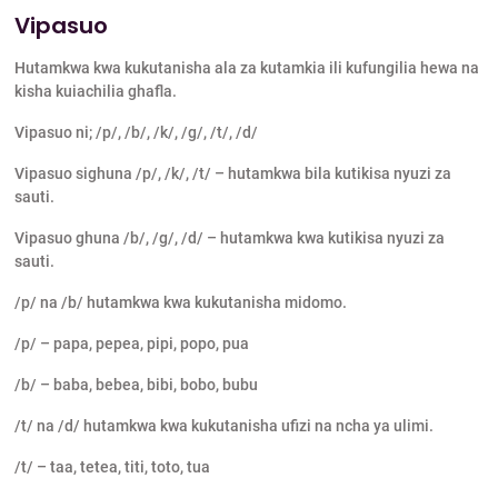
Vipasuo
Hutamkwa kwa kukutanisha ala za kutamkia ili kufungilia hewa na
kisha kuiachilia ghafla.
Vipasuo ni; /p/, /b/, /k/, /g/, /t/, /d/
Vipasuo sighuna /p/, /k/, /t/ – hutamkwa bila kutikisa nyuzi za
sauti.
Vipasuo ghuna /b/, /g/, /d/ – hutamkwa kwa kutikisa nyuzi za
sauti.
/p/ na /b/ hutamkwa kwa kukutanisha midomo.
/p/ – papa, pepea, pipi, popo, pua
/b/ – baba, bebea, bibi, bobo, bubu
/t/ na /d/ hutamkwa kwa kukutanisha ufizi na ncha ya ulimi.
/t/ – taa, tetea, titi, toto, tua