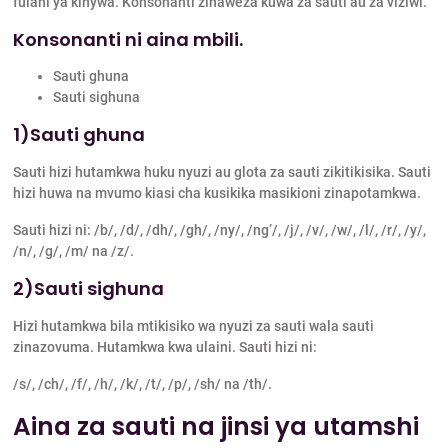
fulani ya kinywa. Konsonanti zinaweza kuwa za sauti au za viziwi.
Konsonanti ni aina mbili.
Sauti ghuna
Sauti sighuna
1)Sauti ghuna
Sauti hizi hutamkwa huku nyuzi au glota za sauti zikitikisika. Sauti
hizi huwa na mvumo kiasi cha kusikika masikioni zinapotamkwa.
Sauti hizi ni: /b/, /d/, /dh/, /gh/, /ny/, /ng’/, /j/, /v/, /w/, /l/, /r/, /y/,
/n/, /g/, /m/ na /z/.
2)Sauti sighuna
Hizi hutamkwa bila mtikisiko wa nyuzi za sauti wala sauti
zinazovuma. Hutamkwa kwa ulaini. Sauti hizi ni:
/s/, /ch/, /f/, /h/, /k/, /t/, /p/, /sh/ na /th/.
Aina za sauti na jinsi ya utamshi