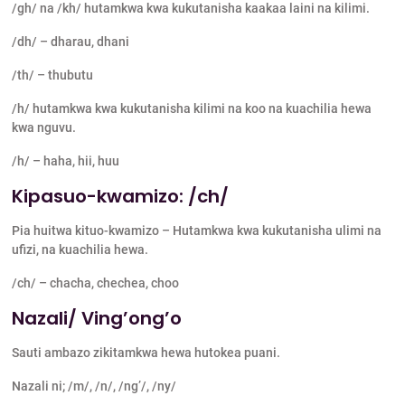
/gh/ na /kh/ hutamkwa kwa kukutanisha kaakaa laini na kilimi.
/dh/ – dharau, dhani
/th/ – thubutu
/h/ hutamkwa kwa kukutanisha kilimi na koo na kuachilia hewa
kwa nguvu.
/h/ – haha, hii, huu
Kipasuo-kwamizo: /ch/
Pia huitwa kituo-kwamizo – Hutamkwa kwa kukutanisha ulimi na
ufizi, na kuachilia hewa.
/ch/ – chacha, chechea, choo
Nazali/ Ving’ong’o
Sauti ambazo zikitamkwa hewa hutokea puani.
Nazali ni; /m/, /n/, /ng’/, /ny/