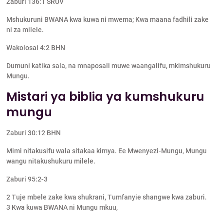
Zaburi 136:1 SRUV
Mshukuruni BWANA kwa kuwa ni mwema; Kwa maana fadhili zake
ni za milele.
Wakolosai 4:2 BHN
Dumuni katika sala, na mnaposali muwe waangalifu, mkimshukuru
Mungu.
Mistari ya biblia ya kumshukuru
mungu
Zaburi 30:12 BHN
Mimi nitakusifu wala sitakaa kimya. Ee Mwenyezi-Mungu, Mungu
wangu nitakushukuru milele.
Zaburi 95:2-3
2 Tuje mbele zake kwa shukrani, Tumfanyie shangwe kwa zaburi.
3 Kwa kuwa BWANA ni Mungu mkuu,