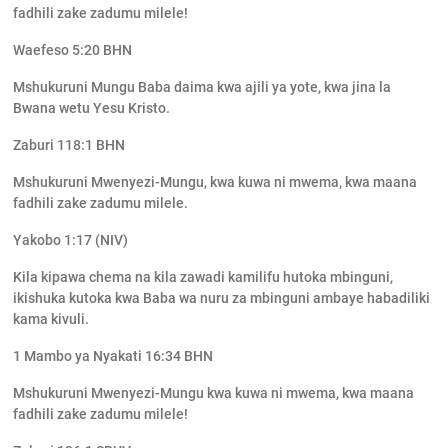
fadhili zake zadumu milele!
Waefeso 5:20 BHN
Mshukuruni Mungu Baba daima kwa ajili ya yote, kwa jina la
Bwana wetu Yesu Kristo.
Zaburi 118:1 BHN
Mshukuruni Mwenyezi-Mungu, kwa kuwa ni mwema, kwa maana
fadhili zake zadumu milele.
Yakobo 1:17 (NIV)
Kila kipawa chema na kila zawadi kamilifu hutoka mbinguni,
ikishuka kutoka kwa Baba wa nuru za mbinguni ambaye habadiliki
kama kivuli.
1 Mambo ya Nyakati 16:34 BHN
Mshukuruni Mwenyezi-Mungu kwa kuwa ni mwema, kwa maana
fadhili zake zadumu milele!