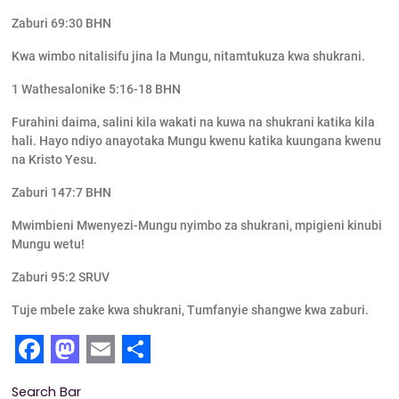
Zaburi 69:30 BHN
Kwa wimbo nitalisifu jina la Mungu, nitamtukuza kwa shukrani.
1 Wathesalonike 5:16-18 BHN
Furahini daima, salini kila wakati na kuwa na shukrani katika kila
hali. Hayo ndiyo anayotaka Mungu kwenu katika kuungana kwenu
na Kristo Yesu.
Zaburi 147:7 BHN
Mwimbieni Mwenyezi-Mungu nyimbo za shukrani, mpigieni kinubi
Mungu wetu!
Zaburi 95:2 SRUV
Tuje mbele zake kwa shukrani, Tumfanyie shangwe kwa zaburi.
F
M
E
S
Search Bar