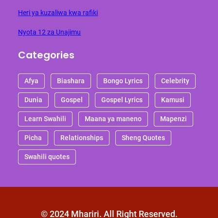
Heri ya kuzaliwa kwa rafiki
Nyota 12 za Unajimu
Categories
Afya
Biashara
Bongo Lyrics
Celebrity
Dunia
Gospel
Gospel Lyrics
Kamusi
Learn Swahili
Maana ya maneno
Mapenzi
Picha
Relationships
Sheng Quotes
Swahili quotes
© 2024 Mhariri. All Right Reserved.