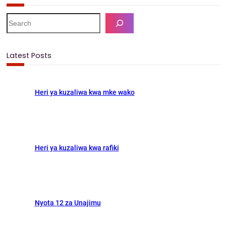
a
a
m
h
c
s
a
a
S
e
e
t
i
r
a
b
o
l
e
r
Latest Posts
c
o
d
h
o
o
Heri ya kuzaliwa kwa mke wako
k
n
Heri ya kuzaliwa kwa rafiki
Nyota 12 za Unajimu