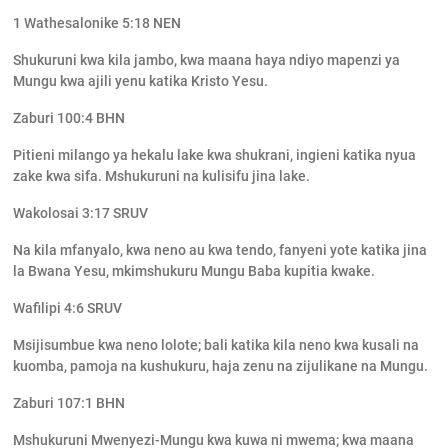
1 Wathesalonike 5:18 NEN
Shukuruni kwa kila jambo, kwa maana haya ndiyo mapenzi ya
Mungu kwa ajili yenu katika Kristo Yesu.
Zaburi 100:4 BHN
Pitieni milango ya hekalu lake kwa shukrani, ingieni katika nyua
zake kwa sifa. Mshukuruni na kulisifu jina lake.
Wakolosai 3:17 SRUV
Na kila mfanyalo, kwa neno au kwa tendo, fanyeni yote katika jina
la Bwana Yesu, mkimshukuru Mungu Baba kupitia kwake.
Wafilipi 4:6 SRUV
Msijisumbue kwa neno lolote; bali katika kila neno kwa kusali na
kuomba, pamoja na kushukuru, haja zenu na zijulikane na Mungu.
Zaburi 107:1 BHN
Mshukuruni Mwenyezi-Mungu kwa kuwa ni mwema; kwa maana