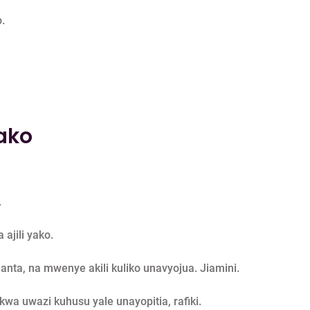
.
yako
.
 ajili yako.
anta, na mwenye akili kuliko unavyojua. Jiamini.
wa uwazi kuhusu yale unayopitia, rafiki.