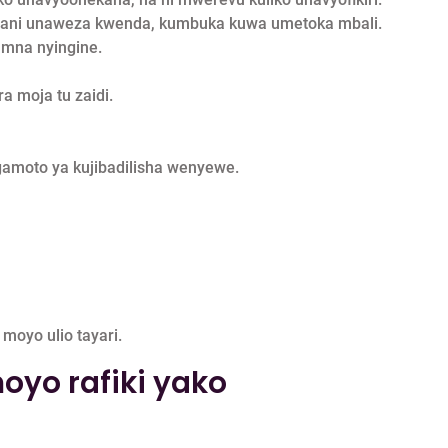
 gani unaweza kwenda, kumbuka kuwa umetoka mbali.
amna nyingine.
ra moja tu zaidi.
gamoto ya kujibadilisha wenyewe.
moyo ulio tayari.
oyo rafiki yako