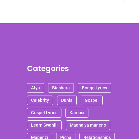
Categories
Afya
Biashara
Bongo Lyrics
Celebrity
Dunia
Gospel
Gospel Lyrics
Kamusi
Learn Swahili
Maana ya maneno
Mapenzi
Picha
Relationships