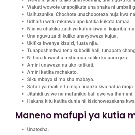
Wakati wowote unapojikuta una shaka ni umbali
Usihuzunike. Chochote unachopoteza huja kwa n
Udhaifu wetu mkubwa upo katika kukata tamaa.
Njia ya uhakika zaidi ya kufanikiwa ni kujaribu ma
Una nguvu zaidi kuliko unavyoweza kujua.
Ukifika kwenye kizuizi, fuata njia.
Tunaposhindwa tena kubadili hali, tunapata chan
Ni bora kuwasha mshumaa kuliko kulaani giza.
Amini unaweza na uko katikati.
Amini katika mchakato.
Siku mbaya si maisha mabaya.
Safari ya maili elfu moja huanza kwa hatua moja.
Jitahidi usiwe na mafanikio bali uwe wa thamani.
Hakuna kitu katika dunia hii kisichowezekana kwa 
Maneno mafupi ya kutia m
Unatosha.