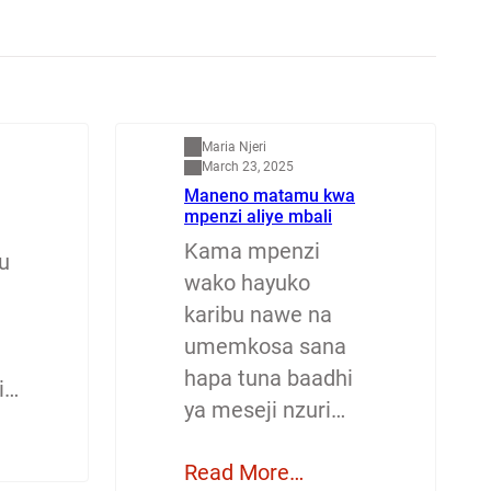
Mapenzi
Maria Njeri
March 23, 2025
Maneno matamu kwa
mpenzi aliye mbali
Kama mpenzi
u
wako hayuko
karibu nawe na
umemkosa sana
hapa tuna baadhi
i…
ya meseji nzuri…
Read More…