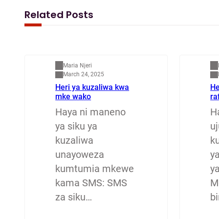
c
s
a
a
Related Posts
e
t
i
r
b
o
l
e
Mapenzi
M
o
d
Maria Njeri
o
o
March 24, 2025
Heri ya kuzaliwa kwa
He
k
n
mke wako
ra
Haya ni maneno
H
ya siku ya
u
kuzaliwa
ku
unayoweza
y
kumtumia mkewe
y
kama SMS: SMS
M
za siku…
b