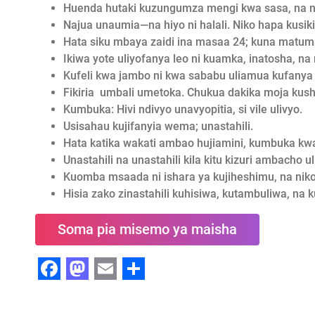
Huenda hutaki kuzungumza mengi kwa sasa, na n
Najua unaumia—na hiyo ni halali. Niko hapa kusiki
Hata siku mbaya zaidi ina masaa 24; kuna matuma
Ikiwa yote uliyofanya leo ni kuamka, inatosha, na
Kufeli kwa jambo ni kwa sababu uliamua kufanya
Fikiria umbali umetoka. Chukua dakika moja kush
Kumbuka: Hivi ndivyo unavyopitia, si vile ulivyo.
Usisahau kujifanyia wema; unastahili.
Hata katika wakati ambao hujiamini, kumbuka kw
Unastahili na unastahili kila kitu kizuri ambach
Kuomba msaada ni ishara ya kujiheshimu, na nik
Hisia zako zinastahili kuhisiwa, kutambuliwa, na
Soma pia misemo ya maisha
F
M
E
S
a
a
m
h