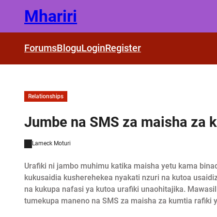
Skip
Mhariri
to
content
Forums
Blogu
Login
Register
Relationships
Jumbe na SMS za maisha za ku
Lameck Moturi
Urafiki ni jambo muhimu katika maisha yetu kama bin
kukusaidia kusherehekea nyakati nzuri na kutoa usaid
na kukupa nafasi ya kutoa urafiki unaohitajika. Mawasi
tumekupa maneno na SMS za maisha za kumtia rafiki y