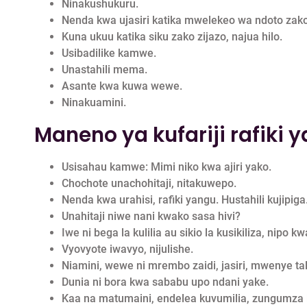
Ninakushukuru.
Nenda kwa ujasiri katika mwelekeo wa ndoto zako
Kuna ukuu katika siku zako zijazo, najua hilo.
Usibadilike kamwe.
Unastahili mema.
Asante kwa kuwa wewe.
Ninakuamini.
Maneno ya kufariji rafiki 
Usisahau kamwe: Mimi niko kwa ajiri yako.
Chochote unachohitaji, nitakuwepo.
Nenda kwa urahisi, rafiki yangu. Hustahili kujipiga
Unahitaji niwe nani kwako sasa hivi?
Iwe ni bega la kulilia au sikio la kusikiliza, nipo kwa
Vyovyote iwavyo, nijulishe.
Niamini, wewe ni mrembo zaidi, jasiri, mwenye tal
Dunia ni bora kwa sababu upo ndani yake.
Kaa na matumaini, endelea kuvumilia, zungumza k