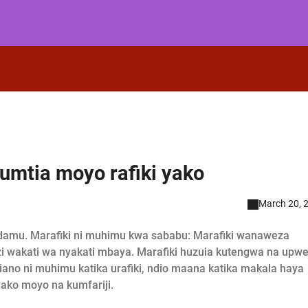
mtia moyo rafiki yako
March 20, 
adamu. Marafiki ni muhimu kwa sababu: Marafiki wanaweza
izi wakati wa nyakati mbaya. Marafiki huzuia kutengwa na upw
liano ni muhimu katika urafiki, ndio maana katika makala haya
ako moyo na kumfariji.