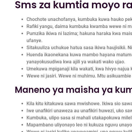
Sms za kumtia moyo ra
Chochote unachofanya, kumbuka kuwa hauko peke ya
Rafiki yangu, daima kumbuka kwamba wewe ni muhi
Pumzika ikiwa ni lazima; hakuna haraka kwa mais
ufanye.
Sitakuuliza uchukue hatua sasa ikiwa haujisikii. 
Huenda ikaonekana kuwa mambo hayana matumain
yanayokusudiwa kwa ajili ya wakati wako ujao.
Umekuwa mpiganaji kila wakati, kwa hivyo najua k
Wewe ni jasiri. Wewe ni muhimu. Mtu asikuambie 
Maneno ya maisha ya kumt
Kila kitu kitakuwa sawa mwishowe. Ikiwa sio saw
Iwe unafikiri unaweza au unafikiri huwezi, uko sa
Kumbuka, ulipo sasa si mahali utakapokuwa milel
Mapambano uliyonayo leo ni kukuza nguvu unayohit
Wewe ni jasiri kuliko unavyoamini, una nguvu kul