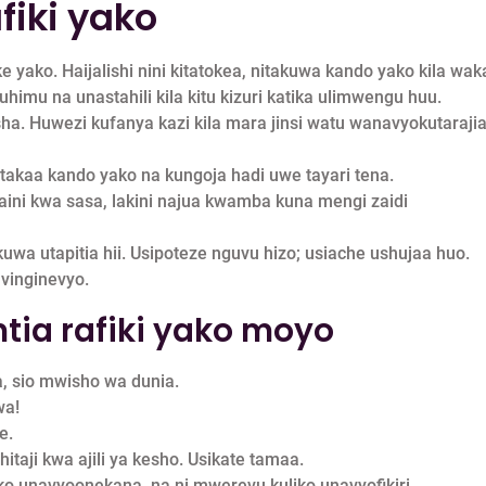
fiki yako
ko. Haijalishi nini kitatokea, nitakuwa kando yako kila waka
mu na unastahili kila kitu kizuri katika ulimwengu huu.
ha. Huwezi kufanya kazi kila mara jinsi watu wanavyokutaraji
Nitakaa kando yako na kungoja hadi uwe tayari tena.
i kwa sasa, lakini najua kwamba kuna mengi zaidi
uwa utapitia hii. Usipoteze nguvu hizo; usiache ushujaa huo.
vinginevyo.
ia rafiki yako moyo
a, sio mwisho wa dunia.
wa!
e.
aji kwa ajili ya kesho. Usikate tamaa.
iko unavyoonekana, na ni mwerevu kuliko unavyofikiri.