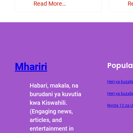
Read More…
R
Popula
Mhariri
Heri ya kuza
Habari, makala, na
burudani ya kuvutia
Heri ya kuzali
kwa Kiswahili.
Nyota 12 za 
(Engaging news,
articles, and
entertainment in