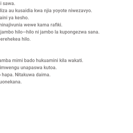
i sawa.
liza au kusaidia kwa njia yoyote niwezavyo.
ini ya kesho.
 ninajivunia wewe kama rafiki.
 jambo hilo—hilo ni jambo la kupongezwa sana.
erehekea hilo.
amba mimi bado hukuamini kila wakati.
o ulimwengu unapaswa kutoa.
o hapa. Nitakuwa daima.
 kuonekana.