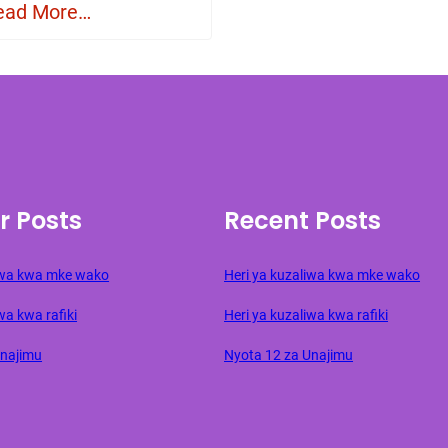
ead More…
r Posts
Recent Posts
liwa kwa mke wako
Heri ya kuzaliwa kwa mke wako
wa kwa rafiki
Heri ya kuzaliwa kwa rafiki
Unajimu
Nyota 12 za Unajimu