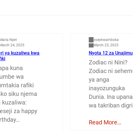
apenzi
Dunia
Maria Njeri
zoeykwamboka
March 24, 2025
March 23, 2025
ri ya kuzaliwa kwa
Nyota 12 za Unajimu
fiki
Zodiac ni Nini?
apa kuna
Zodiac ni sehem
jumbe wa
ya anga
mtakia rafiki
inayozunguka
ako siku njema
Dunia. Ina upana
a kuzaliwa:
wa takriban digri
eseji za happy
irthday…
Read More…