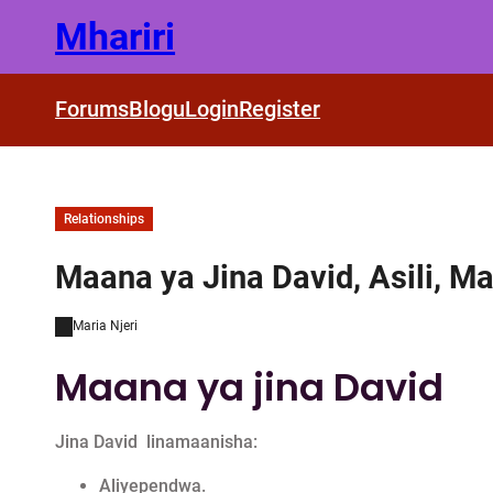
Skip
Mhariri
to
content
Forums
Blogu
Login
Register
Relationships
Maana ya Jina David, Asili, Ma
Maria Njeri
Maana ya jina David
Jina David linamaanisha:
Aliyependwa.