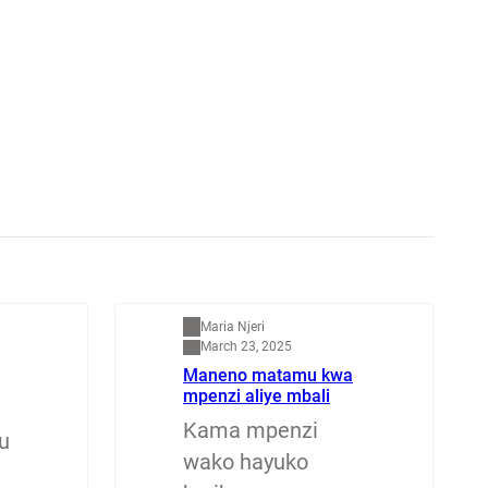
Mapenzi
Maria Njeri
March 23, 2025
Maneno matamu kwa
mpenzi aliye mbali
Kama mpenzi
u
wako hayuko