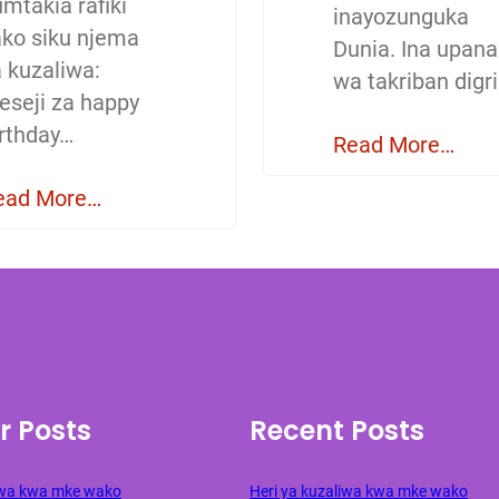
mtakia rafiki
inayozunguka
ako siku njema
Dunia. Ina upana
a kuzaliwa:
wa takriban digri
eseji za happy
irthday…
Read More…
ead More…
r Posts
Recent Posts
liwa kwa mke wako
Heri ya kuzaliwa kwa mke wako