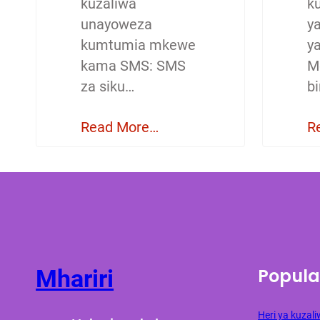
kuzaliwa
ku
unayoweza
y
kumtumia mkewe
y
kama SMS: SMS
M
za siku…
b
Read More…
R
Popula
Mhariri
Heri ya kuza