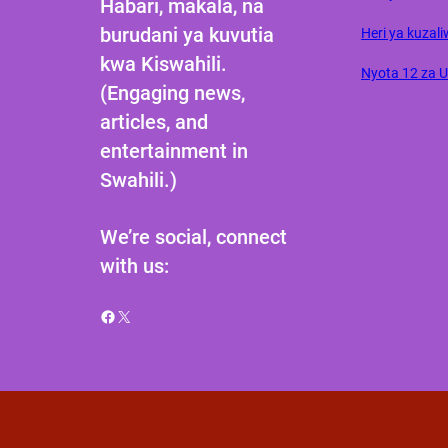
Habari, makala, na
burudani ya kuvutia
Heri ya kuzali
kwa Kiswahili.
Nyota 12 za 
(Engaging news,
articles, and
entertainment in
Swahili.)
We’re social, connect
with us:
Facebook
X