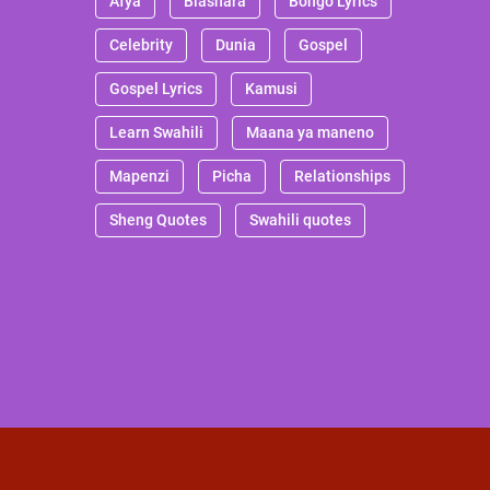
Afya
Biashara
Bongo Lyrics
Celebrity
Dunia
Gospel
Gospel Lyrics
Kamusi
Learn Swahili
Maana ya maneno
Mapenzi
Picha
Relationships
Sheng Quotes
Swahili quotes