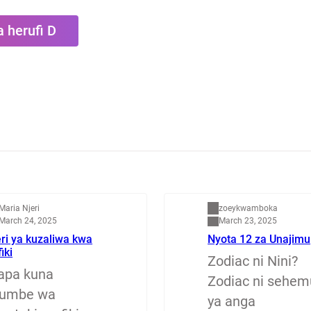
 herufi D
apenzi
Dunia
Maria Njeri
zoeykwamboka
March 24, 2025
March 23, 2025
ri ya kuzaliwa kwa
Nyota 12 za Unajimu
fiki
Zodiac ni Nini?
apa kuna
Zodiac ni sehem
jumbe wa
ya anga