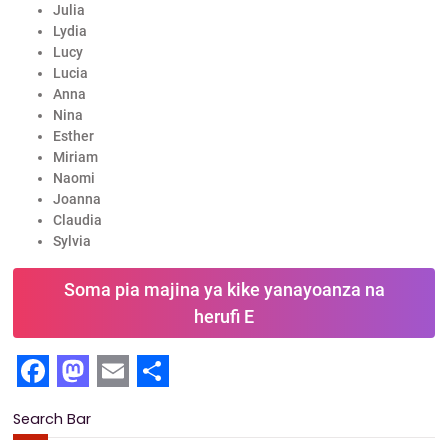
Julia
Lydia
Lucy
Lucia
Anna
Nina
Esther
Miriam
Naomi
Joanna
Claudia
Sylvia
Soma pia majina ya kike yanayoanza na
herufi E
F
M
E
S
Search Bar
a
a
m
h