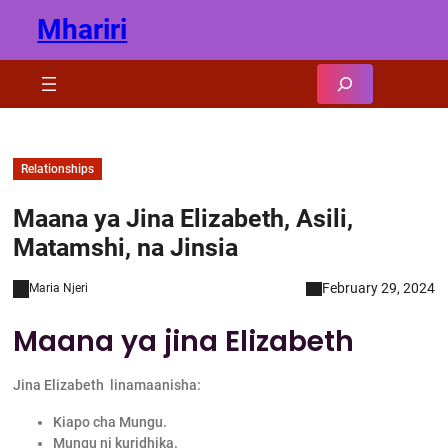
Skip
Mhariri
to
content
Search
Relationships
Maana ya Jina Elizabeth, Asili,
Matamshi, na Jinsia
February 29, 2024
Maria Njeri
Maana ya jina Elizabeth
Jina Elizabeth linamaanisha:
Kiapo cha Mungu.
Mungu ni kuridhika.