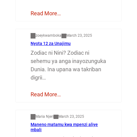
Read More…
Dunia
zoeykwamboka
March 23, 2025
Nyota 12 za Unajimu
Zodiac ni Nini? Zodiac ni
sehemu ya anga inayozunguka
Dunia. Ina upana wa takriban
digrii…
Read More…
Mapenzi
Maria Njeri
March 23, 2025
Maneno matamu kwa mpenzi aliye
mbali