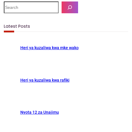
c
s
a
a
S
e
e
t
i
r
a
b
o
l
e
r
Latest Posts
c
o
d
h
o
o
Heri ya kuzaliwa kwa mke wako
k
n
Heri ya kuzaliwa kwa rafiki
Nyota 12 za Unajimu