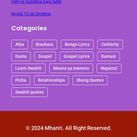
Heri ya kuzaliwa kwa rafiki
Nyota 12 za Unajimu
Categories
Afya
Biashara
Bongo Lyrics
Celebrity
Dunia
Gospel
Gospel Lyrics
Kamusi
Learn Swahili
Maana ya maneno
Mapenzi
Picha
Relationships
Sheng Quotes
Swahili quotes
© 2024 Mhariri. All Right Reserved.