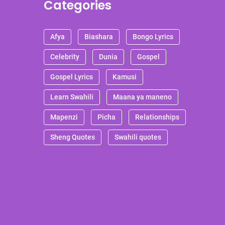
Categories
Afya
Biashara
Bongo Lyrics
Celebrity
Dunia
Gospel
Gospel Lyrics
Kamusi
Learn Swahili
Maana ya maneno
Mapenzi
Picha
Relationships
Sheng Quotes
Swahili quotes