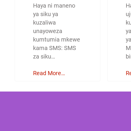
Haya ni maneno
H
ya siku ya
u
kuzaliwa
ku
unayoweza
y
kumtumia mkewe
y
kama SMS: SMS
M
za siku…
b
Read More…
R