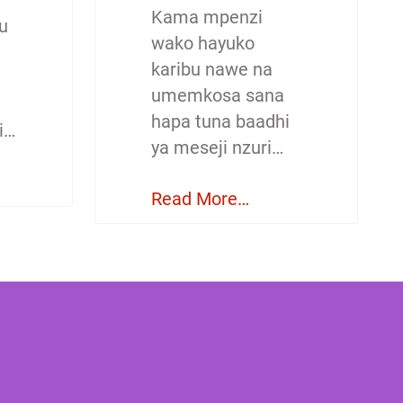
Kama mpenzi
u
wako hayuko
karibu nawe na
umemkosa sana
hapa tuna baadhi
i…
ya meseji nzuri…
Read More…