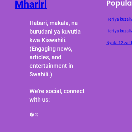
Popula
Mhariri
Heri ya kuza
Habari, makala, na
burudani ya kuvutia
Heri ya kuzali
kwa Kiswahili.
Nyota 12 za 
(Engaging news,
articles, and
entertainment in
Swahili.)
We’re social, connect
with us:
Facebook
X