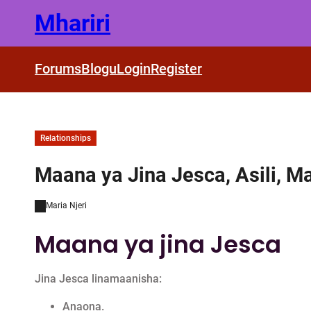
Skip
Mhariri
to
content
Forums
Blogu
Login
Register
Relationships
Maana ya Jina Jesca, Asili, M
Maria Njeri
Maana ya jina Jesca
Jina Jesca linamaanisha:
Anaona.