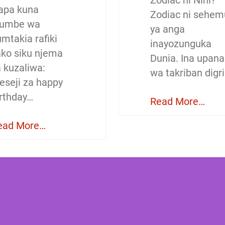
Zodiac ni Nini?
apa kuna
Zodiac ni sehem
jumbe wa
ya anga
mtakia rafiki
inayozunguka
ako siku njema
Dunia. Ina upana
a kuzaliwa:
wa takriban digri
eseji za happy
irthday…
Read More…
ead More…