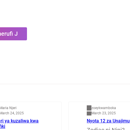
erufi J
apenzi
Dunia
Maria Njeri
zoeykwamboka
March 24, 2025
March 23, 2025
ri ya kuzaliwa kwa
Nyota 12 za Unajimu
fiki