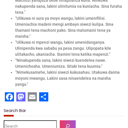
Machozi yanajaza debe ninapoanza kulia. Nilikuwa
nakupenda sana, lakini ulinitumia na kuniacha. Sina furaha
tena.”
“Ulikuwa ni sura ya moyo wangu, lakini umenifilisi.
Umeniachia madeni mengi ambayo siwezi kulipa. Sina
thamani tena machoni pako. Sina matumaini tena ya
maisha.”
“Ulikuwa ni mpenzi wangu, lakini umenidanganya.
Ulinipenda kwa sababu ya pesa zangu. Ulipopata kile
ulitakacho, ukaniacha. Siamini tena katika mapenzi.”
“Ninakupenda sana, lakini siwezi kuendelea nawe.
Umenichosha. Umeniumiza. Sitaki tena kuumia.”
“Nimekusamehe, lakini siwezi kukusahau. Utakuwa daima
moyoni mwangu. Lakini sasa ninaendelea na maisha
yangu.”
F
M
E
S
Search Bar
a
a
m
h
c
s
a
a
S