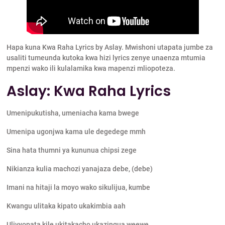
Hapa kuna Kwa Raha Lyrics by Aslay. Mwishoni utapata jumbe za
usaliti tumeunda kutoka kwa hizi lyrics zenye unaenza mtumia
mpenzi wako ili kulalamika kwa mapenzi mliopoteza.
Aslay: Kwa Raha Lyrics
Umenipukutisha, umeniacha kama bwege
Umenipa ugonjwa kama ule degedege mmh
Sina hata thumni ya kununua chipsi zege
Nikianza kulia machozi yanajaza debe, (debe)
Imani na hitaji la moyo wako sikulijua, kumbe
Kwangu ulitaka kipato ukakimbia aah
Ulivyopata kile ukitakacho ukazingua weewe