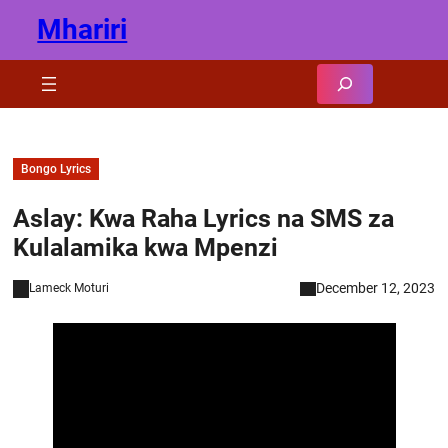
Skip
Mhariri
to
content
Search
Bongo Lyrics
Aslay: Kwa Raha Lyrics na SMS za
Kulalamika kwa Mpenzi
December 12, 2023
Lameck Moturi