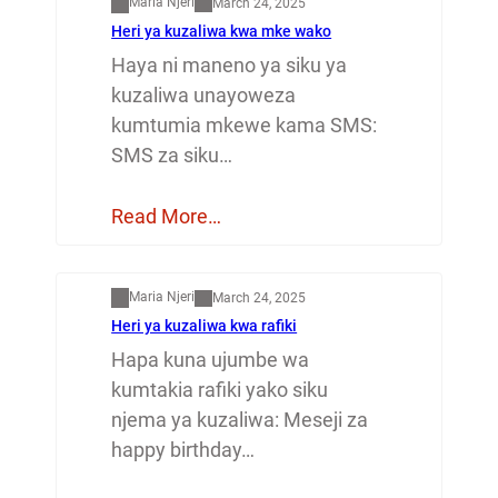
Maria Njeri
March 24, 2025
Heri ya kuzaliwa kwa mke wako
Haya ni maneno ya siku ya
kuzaliwa unayoweza
kumtumia mkewe kama SMS:
SMS za siku…
Read More…
Mapenzi
Maria Njeri
March 24, 2025
Heri ya kuzaliwa kwa rafiki
Hapa kuna ujumbe wa
kumtakia rafiki yako siku
njema ya kuzaliwa: Meseji za
happy birthday…