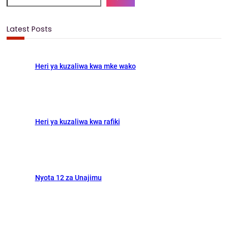
e
e
t
i
r
a
b
o
l
e
r
Latest Posts
c
o
d
h
o
o
Heri ya kuzaliwa kwa mke wako
k
n
Heri ya kuzaliwa kwa rafiki
Nyota 12 za Unajimu