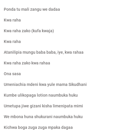
Ponda tu mali zangu we dadaa
Kwa raha
Kwa raha zako (kufa kwaja)
Kwa raha
Atanilipia mungu baba baba, iye, kwa rahaa
Kwa raha zako kwa rahaa
Ona sasa
Umeniachia mdeni kwa yule mama Sikudhani
Kumbe ulikopaga lotion naumbuka huku
Umetupa jiwe gizani kisha limenipata mimi
We mbona huna shukurani naumbuka huku
Kichwa boga zuga zuga mpaka dagaa