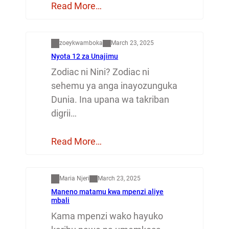
Read More…
Dunia
zoeykwamboka
March 23, 2025
Nyota 12 za Unajimu
Zodiac ni Nini? Zodiac ni
sehemu ya anga inayozunguka
Dunia. Ina upana wa takriban
digrii…
Read More…
Mapenzi
Maria Njeri
March 23, 2025
Maneno matamu kwa mpenzi aliye
mbali
Kama mpenzi wako hayuko