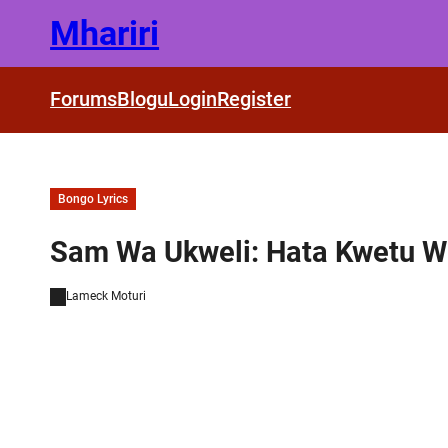
Skip
Mhariri
to
content
Forums
Blogu
Login
Register
Bongo Lyrics
Sam Wa Ukweli: Hata Kwetu W
Lameck Moturi