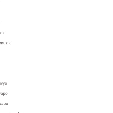
i
i
i
iki
muziki
ivyo
wapo
 wapo