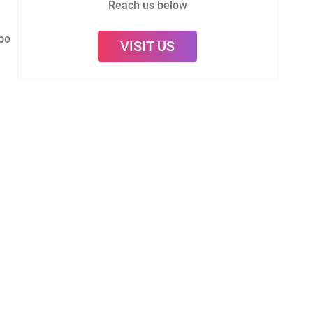
Reach us below
bo
VISIT US