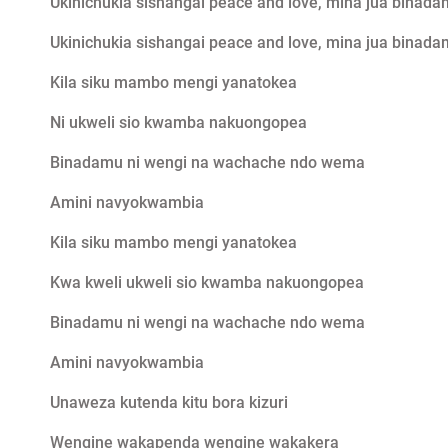
Ukinichukia sishangai peace and love, mina jua binada
Ukinichukia sishangai peace and love, mina jua binada
Kila siku mambo mengi yanatokea
Ni ukweli sio kwamba nakuongopea
Binadamu ni wengi na wachache ndo wema
Amini navyokwambia
Kila siku mambo mengi yanatokea
Kwa kweli ukweli sio kwamba nakuongopea
Binadamu ni wengi na wachache ndo wema
Amini navyokwambia
Unaweza kutenda kitu bora kizuri
Wengine wakapenda wengine wakakera