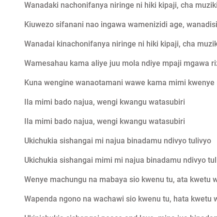
Wanadaki nachonifanya niringe ni hiki kipaji, cha muzik
Kiuwezo sifanani nao ingawa wamenizidi age, wanadis
Wanadai kinachonifanya niringe ni hiki kipaji, cha muzik
Wamesahau kama aliye juu mola ndiye mpaji mgawa riz
Kuna wengine wanaotamani wawe kama mimi kwenye 
Ila mimi bado najua, wengi kwangu watasubiri
Ila mimi bado najua, wengi kwangu watasubiri
Ukichukia sishangai mi najua binadamu ndivyo tulivyo
Ukichukia sishangai mimi mi najua binadamu ndivyo tul
Wenye machungu na mabaya sio kwenu tu, ata kwetu 
Wapenda ngono na wachawi sio kwenu tu, hata kwetu