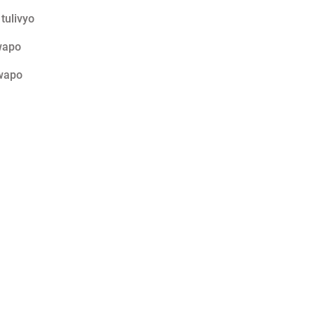
tulivyo
wapo
 wapo