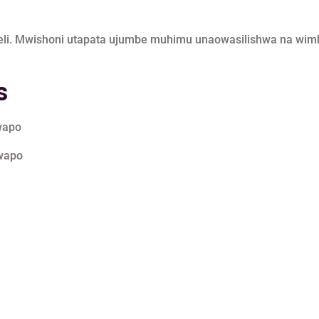
eli. Mwishoni utapata ujumbe muhimu unaowasilishwa na wim
s
wapo
 wapo
i