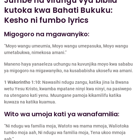
Jumbe na vifungu vya biblia
kutoka kwa Bahati Bukuku:
Kesho ni fumbo lyrics
Migogoro na mgawanyiko:
“Moyo wangu umeumia, Moyo wangu umepasuka, Moyo wangu
umetabukwa, nimekosa amani.”
Maneno haya yanaeleza uchungu na kuvunjika moyo kwa sababu
ya migogoro na migawanyiko, na kusababisha ukosefu wa amani.
1 Wakorintho 1:10:
Nawasihi ndugu zangu, katika jina la Bwana
wetu Yesu Kristo, kwamba mpatane ninyi kwa ninyi, na pasiwepo
na utengano kati yenu. Muungane pamoja kikamilifu katika
kuwaza na katika kuamua.
Wito wa umoja kati ya wanafamilia:
“Ni ndugu wa familia moja, Watoto wa mama mmoja, Waliotoka
tumbo moja aah, Ni ndugu wa familia moja, Tena ukoo mmoja
aah.”