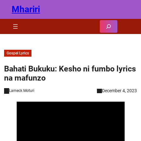
Skip
Mhariri
to
content
Search
Gospel Lyrics
Bahati Bukuku: Kesho ni fumbo lyrics
na mafunzo
December 4, 2023
Lameck Moturi