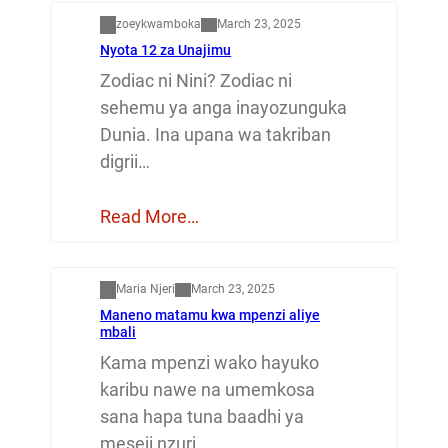
zoeykwamboka
March 23, 2025
Nyota 12 za Unajimu
Zodiac ni Nini? Zodiac ni
sehemu ya anga inayozunguka
Dunia. Ina upana wa takriban
digrii…
Read More…
Mapenzi
Maria Njeri
March 23, 2025
Maneno matamu kwa mpenzi aliye
mbali
Kama mpenzi wako hayuko
karibu nawe na umemkosa
sana hapa tuna baadhi ya
meseji nzuri…