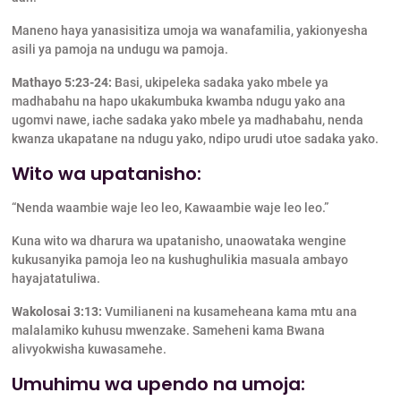
Maneno haya yanasisitiza umoja wa wanafamilia, yakionyesha
asili ya pamoja na undugu wa pamoja.
Mathayo 5:23-24:
Basi, ukipeleka sadaka yako mbele ya
madhabahu na hapo ukakumbuka kwamba ndugu yako ana
ugomvi nawe, iache sadaka yako mbele ya madhabahu, nenda
kwanza ukapatane na ndugu yako, ndipo urudi utoe sadaka yako.
Wito wa upatanisho:
“Nenda waambie waje leo leo, Kawaambie waje leo leo.”
Kuna wito wa dharura wa upatanisho, unaowataka wengine
kukusanyika pamoja leo na kushughulikia masuala ambayo
hayajatatuliwa.
Wakolosai 3:13:
Vumilianeni na kusameheana kama mtu ana
malalamiko kuhusu mwenzake. Sameheni kama Bwana
alivyokwisha kuwasamehe.
Umuhimu wa upendo na umoja: