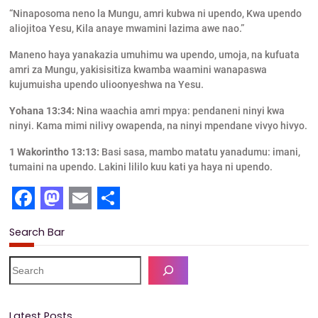
“Ninaposoma neno la Mungu, amri kubwa ni upendo, Kwa upendo
aliojitoa Yesu, Kila anaye mwamini lazima awe nao.”
Maneno haya yanakazia umuhimu wa upendo, umoja, na kufuata
amri za Mungu, yakisisitiza kwamba waamini wanapaswa
kujumuisha upendo ulioonyeshwa na Yesu.
Yohana 13:34:
Nina waachia amri mpya: pendaneni ninyi kwa
ninyi. Kama mimi nilivy owapenda, na ninyi mpendane vivyo hivyo.
1 Wakorintho 13:13:
Basi sasa, mambo matatu yanadumu: imani,
tumaini na upendo. Lakini lililo kuu kati ya haya ni upendo.
F
M
E
S
Search Bar
a
a
m
h
c
s
a
a
S
e
e
t
i
r
a
b
o
l
e
r
Latest Posts