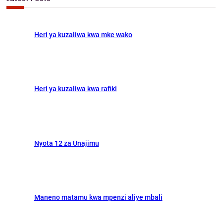
c
o
d
h
o
o
Heri ya kuzaliwa kwa mke wako
k
n
Heri ya kuzaliwa kwa rafiki
Nyota 12 za Unajimu
Maneno matamu kwa mpenzi aliye mbali