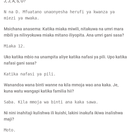
J, J, A, S, O?
N na D. Mfuatano unaonyesha herufi ya kwanza ya 
miezi ya mwaka.
Msichana anasema: Katika miaka miwili, nitakuwa na umri mara
mbili ya nilivyokuwa miaka mitano iliyopita. Ana umri gani sasa?
Miaka 12.
Uko katika mbio na unampita aliye katika nafasi ya pili. Upo katika
nafasi gani sasa?
Katika nafasi ya pili.
Wanandoa wana binti wanne na kila mmoja wao ana kaka. Je,
kuna watu wangapi katika familia hii?
Saba. Kila mmoja wa binti ana kaka sawa.
Ni nini inahitaji kulishwa ili kuishi, lakini inakufa ikiwa inalishwa
maji?
Moto.