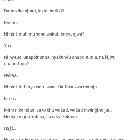
Daima iko njiani, lakini haifiki?
Kesho.
Ni nini, muhimu sana wakati imevunjwa?
Yai.
Ni nyeusi unapoinunua, nyekundu unapoitumia, na kijivu
unapoitupa?
Makaa.
Ni nini, hufanya watu wawili kutoka kwa mmoja.
Kioo.
Mimi niko ndani yako kila wakati, wakati mwingine juu.
Nikikuzingira kabisa, naweza kukuua.
Maji.
Ni nini, kadiri unavyochukua, ndivyo ninavyozidi kuwa kubwa.