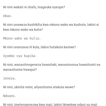
Ni nini wakati ni chafu, inageuka nyeupe?
Ubao.
Ni nini unaweza kushikilia kwa mkono wako wa kushoto, lakini si
kwa mkono wako wa kulia?
Mkono wako wa kulia.
Ni nini unanunua ili kula, lakini hutakula kamwe?
Vyombo vya kupika
Ni nini, wanaoitengeneza hawaitaki, wanaoinunua hawaitumii na
wanaoitumia hawajui?
Jeneza.
Ni nini, ukinila mimi, aliyenituma atakula wewe?
Ndoano.
Ni nini, imetengenezwa kwa maji, lakini ikiwekwa ndani ya maji