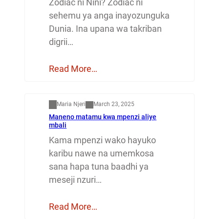
Zodiac ni Nini? Zodiac ni
sehemu ya anga inayozunguka
Dunia. Ina upana wa takriban
digrii…
Read More…
Mapenzi
Maria Njeri
March 23, 2025
Maneno matamu kwa mpenzi aliye
mbali
Kama mpenzi wako hayuko
karibu nawe na umemkosa
sana hapa tuna baadhi ya
meseji nzuri…
Read More…