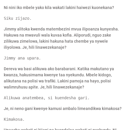
Ni nini iko mbele yako kila wakati lakini haiwezi kuonekana?
Siku zijazo.
Jimmy alitoka kwenda matembezini mvua ilipoanza kunyesha.
Hakuwa na mwavuli wala kuvaa kofia. Aliporudi, nguo zake
zilikuwa zimelowa, lakini hakuna hata chembe ya nywele
iliyolowa. Je, hili linawezekanaje?
Jimmy ana upara.
Dereva wa basi alikuwa ako barabarani. Katika makutano ya
kwanza, hakusimama kwenye taa nyekundu. Mbele kidogo,
alikutana na polisi wa trafiki. Lakini pamoja na hayo, polisi
walimruhusu apite. Je, hili linawezekanaje?
Alikuwa anatembea, si kuendesha gari.
Je, ni neno gani kwenye kamusi ambalo limeandikwa kimakosa?
Kimakosa.
Unaacha wakati ni kijani na kuendelea wakati ni nyekundu. Ni