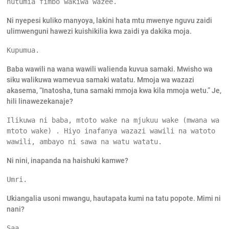
hutumia fimbo wakiwa wazee.
Ni nyepesi kuliko manyoya, lakini hata mtu mwenye nguvu zaidi
ulimwenguni hawezi kuishikilia kwa zaidi ya dakika moja.
Kupumua.
Baba wawili na wana wawili walienda kuvua samaki. Mwisho wa
siku walikuwa wamevua samaki watatu. Mmoja wa wazazi
akasema, “Inatosha, tuna samaki mmoja kwa kila mmoja wetu.” Je,
hili linawezekanaje?
Ilikuwa ni baba, mtoto wake na mjukuu wake (mwana wa 
mtoto wake) . Hiyo inafanya wazazi wawili na watoto 
wawili, ambayo ni sawa na watu watatu.
Ni nini, inapanda na haishuki kamwe?
Umri.
Ukiangalia usoni mwangu, hautapata kumi na tatu popote. Mimi ni
nani?
Saa.