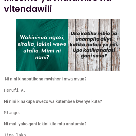
vitendawili
Ni nini kinapatikana mwishoni mwa mvua?
Herufi A.
Ni nini kinakupa uwezo wa kutembea kwenye kuta?
Mlango.
Ni mali yako gani lakini kila mtu anatumia?
Jina lako.