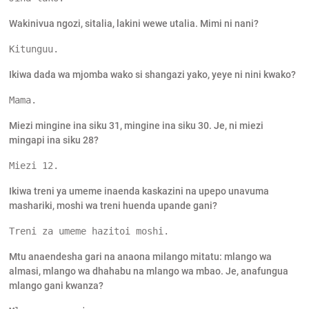
Wakinivua ngozi, sitalia, lakini wewe utalia. Mimi ni nani?
Kitunguu.
Ikiwa dada wa mjomba wako si shangazi yako, yeye ni nini kwako?
Mama.
Miezi mingine ina siku 31, mingine ina siku 30. Je, ni miezi
mingapi ina siku 28?
Miezi 12.
Ikiwa treni ya umeme inaenda kaskazini na upepo unavuma
mashariki, moshi wa treni huenda upande gani?
Treni za umeme hazitoi moshi.
Mtu anaendesha gari na anaona milango mitatu: mlango wa
almasi, mlango wa dhahabu ​​na mlango wa mbao. Je, anafungua
mlango gani kwanza?