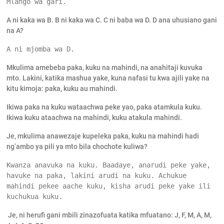
Mlango wa gari.
A ni kaka wa B. B ni kaka wa C. C ni baba wa D. D ana uhusiano gani
na A?
A ni mjomba wa D.
Mkulima amebeba paka, kuku na mahindi, na anahitaji kuvuka
mto. Lakini, katika mashua yake, kuna nafasi tu kwa ajili yake na
kitu kimoja: paka, kuku au mahindi.
Ikiwa paka na kuku wataachwa peke yao, paka atamkula kuku.
Ikiwa kuku ataachwa na mahindi, kuku atakula mahindi.
Je, mkulima anawezaje kupeleka paka, kuku na mahindi hadi
ng’ambo ya pili ya mto bila chochote kuliwa?
Kwanza anavuka na kuku. Baadaye, anarudi peke yake, 
havuke na paka, lakini arudi na kuku. Achukue 
mahindi pekee aache kuku, kisha arudi peke yake ili 
kuchukua kuku.
Je, ni herufi gani mbili zinazofuata katika mfuatano: J, F, M, A, M,