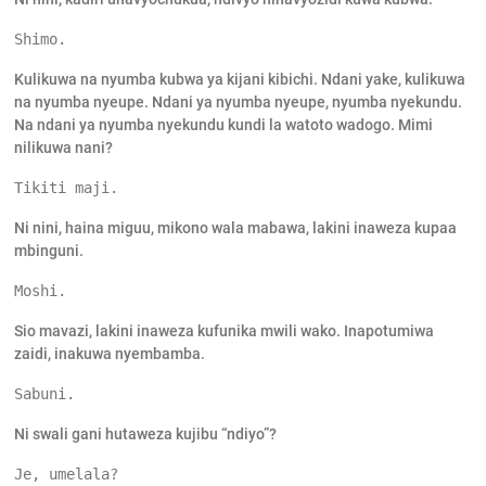
Shimo.
Kulikuwa na nyumba kubwa ya kijani kibichi. Ndani yake, kulikuwa
na nyumba nyeupe. Ndani ya nyumba nyeupe, nyumba nyekundu.
Na ndani ya nyumba nyekundu kundi la watoto wadogo. Mimi
nilikuwa nani?
Tikiti maji.
Ni nini, haina miguu, mikono wala mabawa, lakini inaweza kupaa
mbinguni.
Moshi.
Sio mavazi, lakini inaweza kufunika mwili wako. Inapotumiwa
zaidi, inakuwa nyembamba.
Sabuni.
Ni swali gani hutaweza kujibu “ndiyo”?
Je, umelala?