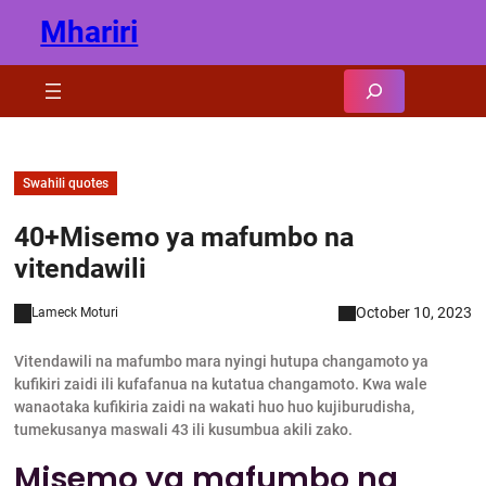
Skip
Mhariri
to
content
Search
Swahili quotes
40+Misemo ya mafumbo na
vitendawili
October 10, 2023
Lameck Moturi
Vitendawili na mafumbo mara nyingi hutupa changamoto ya
kufikiri zaidi ili kufafanua na kutatua changamoto. Kwa wale
wanaotaka kufikiria zaidi na wakati huo huo kujiburudisha,
tumekusanya maswali 43 ili kusumbua akili zako.
Misemo ya mafumbo na