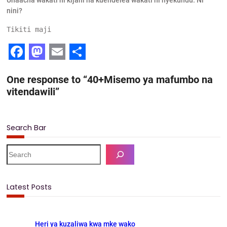
nini?
Tikiti maji
F
M
E
S
One response to “40+Misemo ya mafumbo na
a
a
m
h
vitendawili”
c
s
a
a
e
t
i
r
Search Bar
b
o
l
e
o
d
S
e
o
o
a
k
n
r
Latest Posts
c
h
Heri ya kuzaliwa kwa mke wako