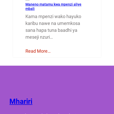
Maneno matamu kwa mpenzi aliye
mbali
Kama mpenzi wako hayuko
karibu nawe na umemkosa
sana hapa tuna baadhi ya
meseji nzuri…
Read More…
Mhariri