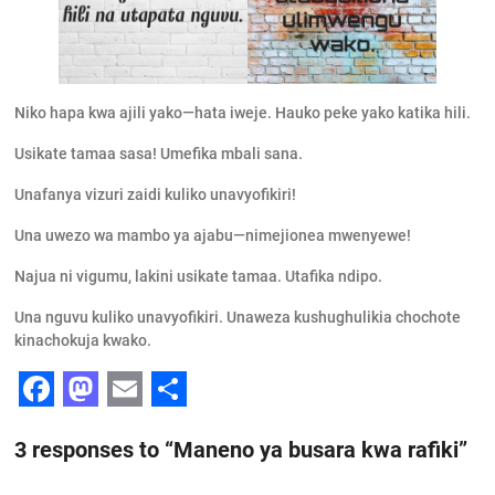
Niko hapa kwa ajili yako—hata iweje. Hauko peke yako katika hili.
Usikate tamaa sasa! Umefika mbali sana.
Unafanya vizuri zaidi kuliko unavyofikiri!
Una uwezo wa mambo ya ajabu—nimejionea mwenyewe!
Najua ni vigumu, lakini usikate tamaa. Utafika ndipo.
Una nguvu kuliko unavyofikiri. Unaweza kushughulikia chochote
kinachokuja kwako.
F
M
E
S
3 responses to “Maneno ya busara kwa rafiki”
a
a
m
h
c
s
a
a