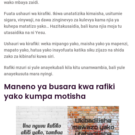
wako mbaya zaidi.
Fuata ushauri wa kirafiki. Ikiwa unatatizika kimaisha, usitumie
sigara, vinywaji, na dawa zinginevyo za kulevya kama njia ya
kuhepa matatizo yako… Hazitakusaidia, bali kuna njia moja tu
utasaidika na ni Yesu.
Ushauri wa kirafiki: weka mipango yako, maisha yako ya mapenzi,
mapato yako, hatua yako inayofuata katika siku zijazo na shida
zako za kibinafsi kuwa siri.
Rafiki mzuri si yule anayekubali kila kitu unamwambia, bali yule
anayekusuta mara nyingi.
Maneno ya busara kwa rafiki
yako kumpa motisha