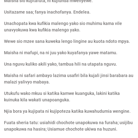
Maisha sio kujitafuta, ni kujiunda mwenyewe.
Usitazame saa; fanya inachofanya. Endelea.
Unachopata kwa kufikia malengo yako sio muhimu kama vile
unavyokuwa kwa kufikia malengo yako.
Wewe sio mzee sana kuweka lengo lingine au kuota ndoto mpya.
Maisha ni mafupi, na ni juu yako kuyafanya yawe matamu.
Una nguvu kuliko akili yako, tambua hili na utapata nguvu.
Maisha ni safari ambayo lazima usafiri bila kujali jinsi barabara au
malazi yalivyo mabaya.
Utukufu wako mkuu si katika kamwe kuanguka, lakini katika
kuinuka kila wakati unapoanguka.
Njia bora ya kujipata ni kujipoteza katika kuwahudumia wengine.
Fuata sheria tatu: usiahidi chochote unapokuwa na furaha; usijibu
unapokuwa na hasira; Usiamue chochote ukiwa na huzuni.