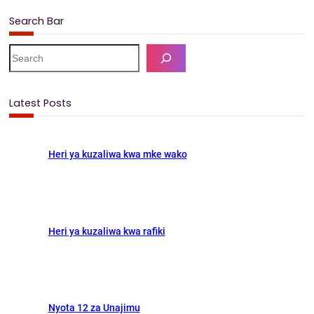
e
t
i
r
Search Bar
b
o
l
e
S
o
d
e
a
o
o
r
Latest Posts
k
n
c
h
Heri ya kuzaliwa kwa mke wako
Heri ya kuzaliwa kwa rafiki
Nyota 12 za Unajimu