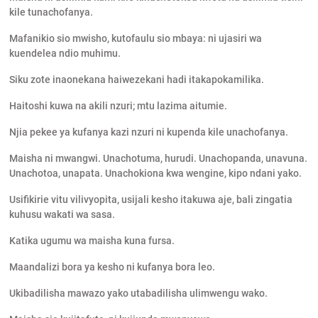
kile tunachofanya.
Mafanikio sio mwisho, kutofaulu sio mbaya: ni ujasiri wa
kuendelea ndio muhimu.
Siku zote inaonekana haiwezekani hadi itakapokamilika.
Haitoshi kuwa na akili nzuri; mtu lazima aitumie.
Njia pekee ya kufanya kazi nzuri ni kupenda kile unachofanya.
Maisha ni mwangwi. Unachotuma, hurudi. Unachopanda, unavuna.
Unachotoa, unapata. Unachokiona kwa wengine, kipo ndani yako.
Usifikirie vitu vilivyopita, usijali kesho itakuwa aje, bali zingatia
kuhusu wakati wa sasa.
Katika ugumu wa maisha kuna fursa.
Maandalizi bora ya kesho ni kufanya bora leo.
Ukibadilisha mawazo yako utabadilisha ulimwengu wako.