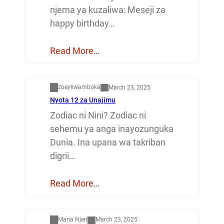
njema ya kuzaliwa: Meseji za
happy birthday…
Read More…
Dunia
zoeykwamboka
March 23, 2025
Nyota 12 za Unajimu
Zodiac ni Nini? Zodiac ni
sehemu ya anga inayozunguka
Dunia. Ina upana wa takriban
digrii…
Read More…
Mapenzi
Maria Njeri
March 23, 2025