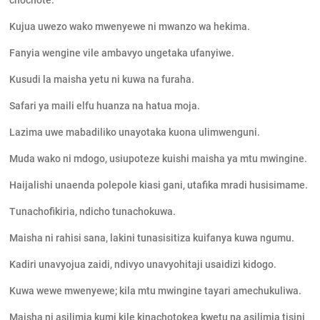
chochote.
Kujua uwezo wako mwenyewe ni mwanzo wa hekima.
Fanyia wengine vile ambavyo ungetaka ufanyiwe.
Kusudi la maisha yetu ni kuwa na furaha.
Safari ya maili elfu huanza na hatua moja.
Lazima uwe mabadiliko unayotaka kuona ulimwenguni.
Muda wako ni mdogo, usiupoteze kuishi maisha ya mtu mwingine.
Haijalishi unaenda polepole kiasi gani, utafika mradi husisimame.
Tunachofikiria, ndicho tunachokuwa.
Maisha ni rahisi sana, lakini tunasisitiza kuifanya kuwa ngumu.
Kadiri unavyojua zaidi, ndivyo unavyohitaji usaidizi kidogo.
Kuwa wewe mwenyewe; kila mtu mwingine tayari amechukuliwa.
Maisha ni asilimia kumi kile kinachotokea kwetu na asilimia tisini