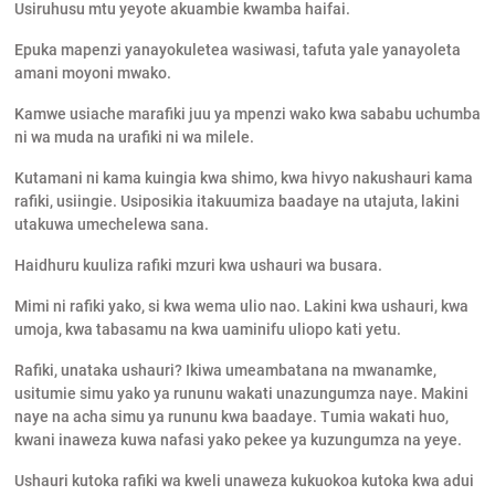
Usiruhusu mtu yeyote akuambie kwamba haifai.
Epuka mapenzi yanayokuletea wasiwasi, tafuta yale yanayoleta
amani moyoni mwako.
Kamwe usiache marafiki juu ya mpenzi wako kwa sababu uchumba
ni wa muda na urafiki ni wa milele.
Kutamani ni kama kuingia kwa shimo, kwa hivyo nakushauri kama
rafiki, usiingie. Usiposikia itakuumiza baadaye na utajuta, lakini
utakuwa umechelewa sana.
Haidhuru kuuliza rafiki mzuri kwa ushauri wa busara.
Mimi ni rafiki yako, si kwa wema ulio nao. Lakini kwa ushauri, kwa
umoja, kwa tabasamu na kwa uaminifu uliopo kati yetu.
Rafiki, unataka ushauri? Ikiwa umeambatana na mwanamke,
usitumie simu yako ya rununu wakati unazungumza naye. Makini
naye na acha simu ya rununu kwa baadaye. Tumia wakati huo,
kwani inaweza kuwa nafasi yako pekee ya kuzungumza na yeye.
Ushauri kutoka rafiki wa kweli unaweza kukuokoa kutoka kwa adui