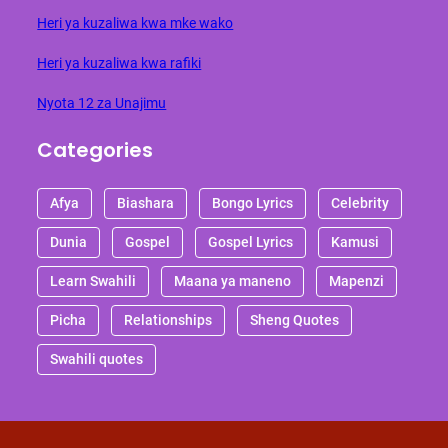
Heri ya kuzaliwa kwa mke wako
Heri ya kuzaliwa kwa rafiki
Nyota 12 za Unajimu
Categories
Afya
Biashara
Bongo Lyrics
Celebrity
Dunia
Gospel
Gospel Lyrics
Kamusi
Learn Swahili
Maana ya maneno
Mapenzi
Picha
Relationships
Sheng Quotes
Swahili quotes