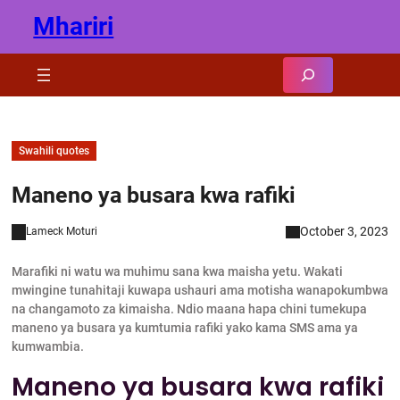
Skip
Mhariri
to
content
Search
Swahili quotes
Maneno ya busara kwa rafiki
October 3, 2023
Lameck Moturi
Marafiki ni watu wa muhimu sana kwa maisha yetu. Wakati
mwingine tunahitaji kuwapa ushauri ama motisha wanapokumbwa
na changamoto za kimaisha. Ndio maana hapa chini tumekupa
maneno ya busara ya kumtumia rafiki yako kama SMS ama ya
kumwambia.
Maneno ya busara kwa rafiki