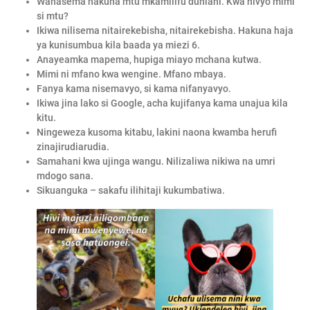
Wanasema hakuna mtu mkamilifu duniani. Kwa hivyo mimi
si mtu?
Ikiwa nilisema nitairekebisha, nitairekebisha. Hakuna haja
ya kunisumbua kila baada ya miezi 6.
Anayeamka mapema, hupiga miayo mchana kutwa.
Mimi ni mfano kwa wengine. Mfano mbaya.
Fanya kama nisemavyo, si kama nifanyavyo.
Ikiwa jina lako si Google, acha kujifanya kama unajua kila
kitu.
Ningeweza kusoma kitabu, lakini naona kwamba herufi
zinajirudiarudia.
Samahani kwa ujinga wangu. Nilizaliwa nikiwa na umri
mdogo sana.
Sikuanguka – sakafu ilihitaji kukumbatiwa.