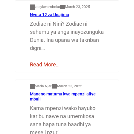
zoeykwamboka
March 23, 2025
Nyota 12 za Unajimu
Zodiac ni Nini? Zodiac ni
sehemu ya anga inayozunguka
Dunia. Ina upana wa takriban
digrii…
Read More…
Mapenzi
Maria Njeri
March 23, 2025
Maneno matamu kwa mpenzi aliye
mbali
Kama mpenzi wako hayuko
karibu nawe na umemkosa
sana hapa tuna baadhi ya
meseji nzuri…