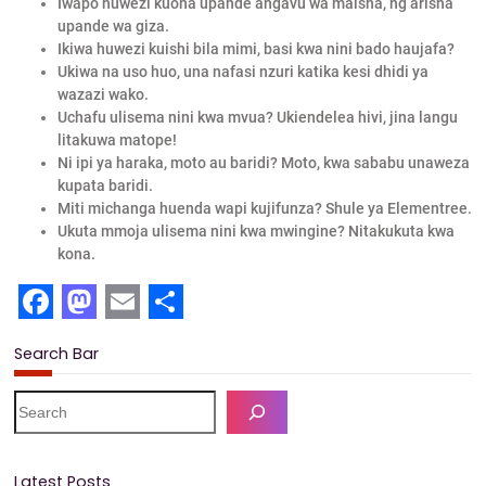
Iwapo huwezi kuona upande angavu wa maisha, ng’arisha
upande wa giza.
Ikiwa huwezi kuishi bila mimi, basi kwa nini bado haujafa?
Ukiwa na uso huo, una nafasi nzuri katika kesi dhidi ya
wazazi wako.
Uchafu ulisema nini kwa mvua? Ukiendelea hivi, jina langu
litakuwa matope!
Ni ipi ya haraka, moto au baridi? Moto, kwa sababu unaweza
kupata baridi.
Miti michanga huenda wapi kujifunza? Shule ya Elementree.
Ukuta mmoja ulisema nini kwa mwingine? Nitakukuta kwa
kona.
F
M
E
S
Search Bar
a
a
m
h
c
s
a
a
S
e
e
t
i
r
a
b
o
l
e
r
Latest Posts