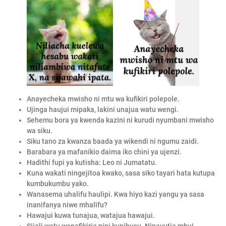
Anayecheka mwisho ni mtu wa kufikiri polepole.
Ujinga haujui mipaka, lakini unajua watu wengi.
Sehemu bora ya kwenda kazini ni kurudi nyumbani mwisho
wa siku.
Siku tano za kwanza baada ya wikendi ni ngumu zaidi.
Barabara ya mafanikio daima iko chini ya ujenzi.
Hadithi fupi ya kutisha: Leo ni Jumatatu.
Kuna wakati ningejitoa kwako, sasa siko tayari hata kutupa
kumbukumbu yako.
Wanasema uhalifu haulipi. Kwa hiyo kazi yangu ya sasa
inanifanya niwe mhalifu?
Hawajui kuwa tunajua, watajua hawajui.
Sijali watu wanafikiria nini kunihusu. Ninavutia mbu!