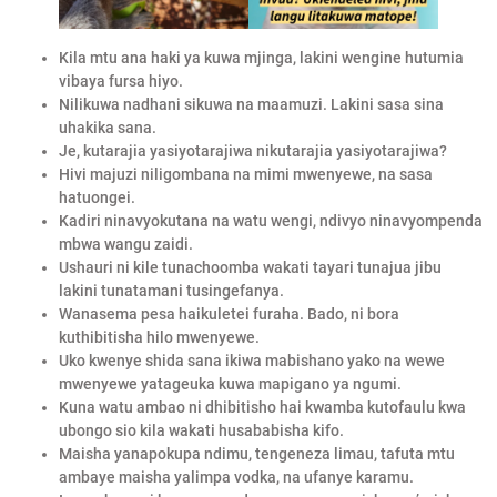
Kila mtu ana haki ya kuwa mjinga, lakini wengine hutumia
vibaya fursa hiyo.
Nilikuwa nadhani sikuwa na maamuzi. Lakini sasa sina
uhakika sana.
Je, kutarajia yasiyotarajiwa nikutarajia yasiyotarajiwa?
Hivi majuzi niligombana na mimi mwenyewe, na sasa
hatuongei.
Kadiri ninavyokutana na watu wengi, ndivyo ninavyompenda
mbwa wangu zaidi.
Ushauri ni kile tunachoomba wakati tayari tunajua jibu
lakini tunatamani tusingefanya.
Wanasema pesa haikuletei furaha. Bado, ni bora
kuthibitisha hilo mwenyewe.
Uko kwenye shida sana ikiwa mabishano yako na wewe
mwenyewe yatageuka kuwa mapigano ya ngumi.
Kuna watu ambao ni dhibitisho hai kwamba kutofaulu kwa
ubongo sio kila wakati husababisha kifo.
Maisha yanapokupa ndimu, tengeneza limau, tafuta mtu
ambaye maisha yalimpa vodka, na ufanye karamu.