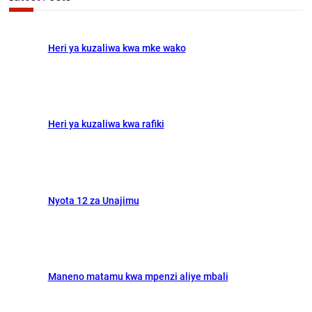
c
o
d
h
o
o
Heri ya kuzaliwa kwa mke wako
k
n
Heri ya kuzaliwa kwa rafiki
Nyota 12 za Unajimu
Maneno matamu kwa mpenzi aliye mbali