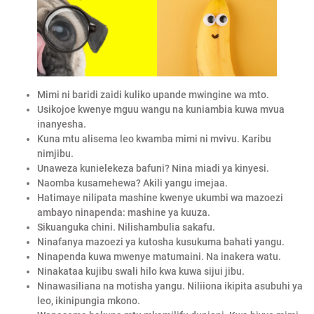
Mimi ni baridi zaidi kuliko upande mwingine wa mto.
Usikojoe kwenye mguu wangu na kuniambia kuwa mvua
inanyesha.
Kuna mtu alisema leo kwamba mimi ni mvivu. Karibu
nimjibu.
Unaweza kunielekeza bafuni? Nina miadi ya kinyesi.
Naomba kusamehewa? Akili yangu imejaa.
Hatimaye nilipata mashine kwenye ukumbi wa mazoezi
ambayo ninapenda: mashine ya kuuza.
Sikuanguka chini. Nilishambulia sakafu.
Ninafanya mazoezi ya kutosha kusukuma bahati yangu.
Ninapenda kuwa mwenye matumaini. Na inakera watu.
Ninakataa kujibu swali hilo kwa kuwa sijui jibu.
Ninawasiliana na motisha yangu. Niliiona ikipita asubuhi ya
leo, ikinipungia mkono.