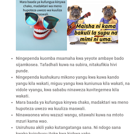
Ningependa kuomba msamaha kwa yeyote ambaye bado
sijamkosea. Tafadhali kuwa na subira, nitakufikia hivi
punde.
Ningependa kushukuru mikono yangu kwa kuwa kando
yangu kila wakati, miguu yangu kwa kuniunua kila wakati, na
vidole vyangu, kwa sababu ninaweza kuvitegemea kila
wakati.
Mara baada ya kufungua kinywa chako, madaktari wa meno
hupoteza uwezo wa kuuliza maswali.
Ninawaonea wivu wazazi wangu, sitawahi kuwa na mtoto
mzuri kama wao.
Usiruhusu akili yako kutangatanga sana. Ni ndogo sana
kwako kuiruhusu itoke kwa kichwa yako.