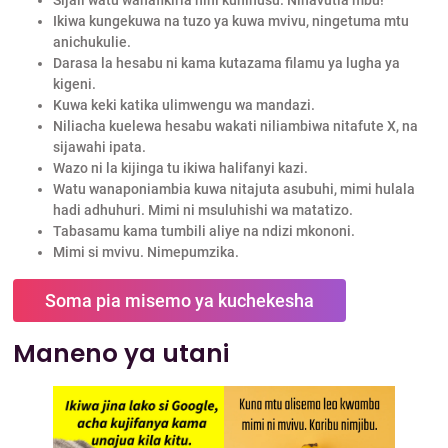
Ikiwa kungekuwa na tuzo ya kuwa mvivu, ningetuma mtu
anichukulie.
Darasa la hesabu ni kama kutazama filamu ya lugha ya
kigeni.
Kuwa keki katika ulimwengu wa mandazi.
Niliacha kuelewa hesabu wakati niliambiwa nitafute X, na
sijawahi ipata.
Wazo ni la kijinga tu ikiwa halifanyi kazi.
Watu wanaponiambia kuwa nitajuta asubuhi, mimi hulala
hadi adhuhuri. Mimi ni msuluhishi wa matatizo.
Tabasamu kama tumbili aliye na ndizi mkononi.
Mimi si mvivu. Nimepumzika.
Soma pia misemo ya kuchekesha
Maneno ya utani