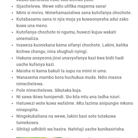
Sijachelewa. Wewe ndio ulifika mapema sana!
Mimi si mvivu. Nimehamasishwa sana kutofanya chochote.
Kutabasamu sana ni njia moja ya kuwaonyesha adui zako
kuwa una meno.
Kutofanya chochote ni ngumu, huwezi kujua wakati
umemaliza.
Inaweza kuonekana kama sifanyi chochote. Lakini, katika
kichwa changu, nina shughuli nyingi.
Hakuna anayeona jinsi unavyofanya kazi kwa bidii hadi
uache kufanya kazi.
Maisha ni kama bakuli la supu na mimi ni uma.
Wanasema mambo bora huchukua muda. Ndio maana
nimechelewa.
Pole nimechelewa. Sikutaka kuja.
Ni sawa ikiwa hunipendi. Sio kila mtu ana ladha nzuri.
Hatuwezi wote kuwa wafalme. Mtu lazima anipungie mkono
ninapopita.
Ningekubaliana na wewe, lakini basi sote tutakuwa
tumekosea.
Sihitaji udhibiti wa hasira. Nahitaji uache kunikasirisha.