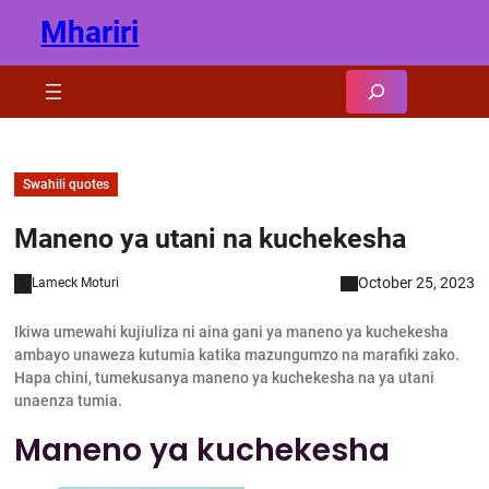
Skip
Mhariri
to
content
Search
Swahili quotes
Maneno ya utani na kuchekesha
October 25, 2023
Lameck Moturi
Ikiwa umewahi kujiuliza ni aina gani ya maneno ya kuchekesha
ambayo unaweza kutumia katika mazungumzo na marafiki zako.
Hapa chini, tumekusanya maneno ya kuchekesha na ya utani
unaenza tumia.
Maneno ya kuchekesha