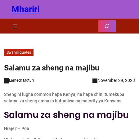
Skip
Mhariri
to
content
Search
Swahili quotes
Salamu za sheng na majibu
November 29, 2023
Lameck Moturi
Sheng ni lugha common hapa Kenya, na hapa chini tumekupa
salamu za sheng ambazo hutumiwa na majority ya Kenyans.
Salamu za sheng na majibu
Niaje? – Poa