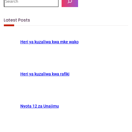
o
d
e
a
o
o
r
Latest Posts
k
n
c
h
Heri ya kuzaliwa kwa mke wako
Heri ya kuzaliwa kwa rafiki
Nyota 12 za Unajimu