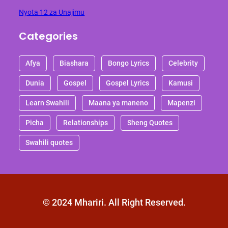
Nyota 12 za Unajimu
Categories
Afya
Biashara
Bongo Lyrics
Celebrity
Dunia
Gospel
Gospel Lyrics
Kamusi
Learn Swahili
Maana ya maneno
Mapenzi
Picha
Relationships
Sheng Quotes
Swahili quotes
© 2024 Mhariri. All Right Reserved.