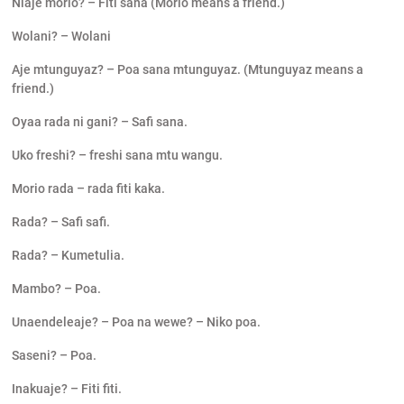
Niaje morio? – Fiti sana (Morio means a friend.)
Wolani? – Wolani
Aje mtunguyaz? – Poa sana mtunguyaz. (Mtunguyaz means a
friend.)
Oyaa rada ni gani? – Safi sana.
Uko freshi? – freshi sana mtu wangu.
Morio rada – rada fiti kaka.
Rada? – Safi safi.
Rada? – Kumetulia.
Mambo? – Poa.
Unaendeleaje? – Poa na wewe? – Niko poa.
Saseni? – Poa.
Inakuaje? – Fiti fiti.