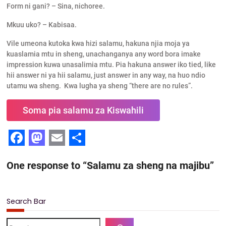
Form ni gani? – Sina, nichoree.
Mkuu uko? – Kabisaa.
Vile umeona kutoka kwa hizi salamu, hakuna njia moja ya
kuaslamia mtu in sheng, unachanganya any word bora imake
impression kuwa unasalimia mtu. Pia hakuna answer iko tied, like
hii answer ni ya hii salamu, just answer in any way, na huo ndio
utamu wa sheng. Kwa lugha ya sheng “there are no rules”.
Soma pia salamu za Kiswahili
F
M
E
S
One response to “Salamu za sheng na majibu”
a
a
m
h
c
s
a
a
e
t
i
r
Search Bar
b
o
l
e
S