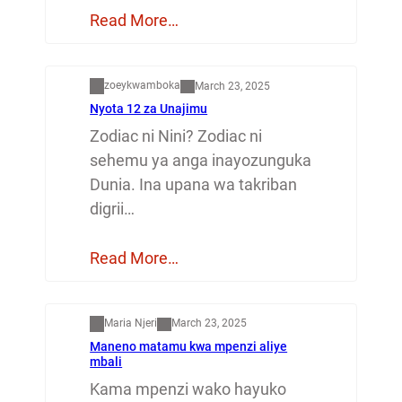
Read More…
Dunia
zoeykwamboka
March 23, 2025
Nyota 12 za Unajimu
Zodiac ni Nini? Zodiac ni
sehemu ya anga inayozunguka
Dunia. Ina upana wa takriban
digrii…
Read More…
Mapenzi
Maria Njeri
March 23, 2025
Maneno matamu kwa mpenzi aliye
mbali
Kama mpenzi wako hayuko