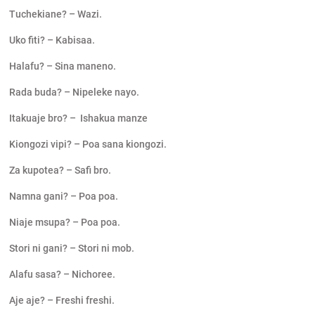
Tuchekiane? – Wazi.
Uko fiti? – Kabisaa.
Halafu? – Sina maneno.
Rada buda? – Nipeleke nayo.
Itakuaje bro? – Ishakua manze
Kiongozi vipi? – Poa sana kiongozi.
Za kupotea? – Safi bro.
Namna gani? – Poa poa.
Niaje msupa? – Poa poa.
Stori ni gani? – Stori ni mob.
Alafu sasa? – Nichoree.
Aje aje? – Freshi freshi.