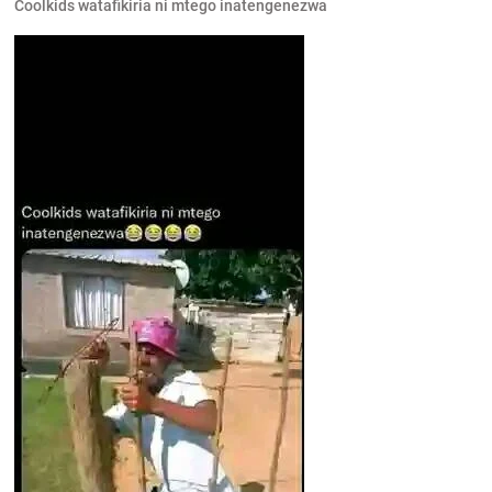
Coolkids watafikiria ni mtego inatengenezwa