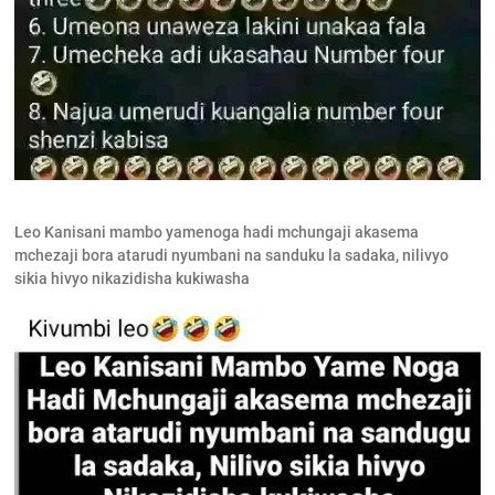
Leo Kanisani mambo yamenoga hadi mchungaji akasema
mchezaji bora atarudi nyumbani na sanduku la sadaka, nilivyo
sikia hivyo nikazidisha kukiwasha