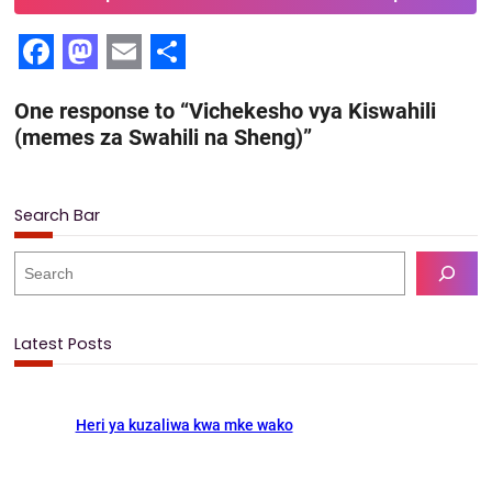
F
M
E
S
One response to “Vichekesho vya Kiswahili
a
a
m
h
(memes za Swahili na Sheng)”
c
s
a
a
e
t
i
r
Search Bar
b
o
l
e
o
d
S
e
o
o
a
k
n
r
Latest Posts
c
h
Heri ya kuzaliwa kwa mke wako