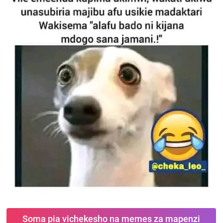
Soma pia vichekesho na memes za mapenzi