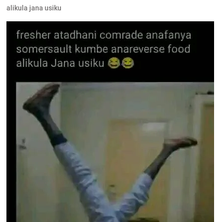
alikula jana usiku