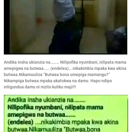
Andika insha ukianzia na……… Nilipofika nyumbani, nilipata mama
amepigwa na butwaa…… (endelea)….nikakimbia mpaka kwa akina
butwaa.Nikamuuliza “Butwaa bona umepiga mamangu?”
Nikampiga butwaa mpaka akatokwa na damu. Hapo ndipo
niligundua damu ni mzito kuliko maji!!!