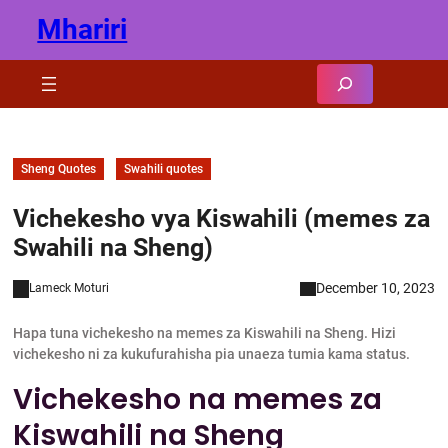
Skip
Mhariri
to
content
Search
Sheng Quotes
Swahili quotes
Vichekesho vya Kiswahili (memes za
Swahili na Sheng)
December 10, 2023
Lameck Moturi
Hapa tuna vichekesho na memes za Kiswahili na Sheng. Hizi
vichekesho ni za kukufurahisha pia unaeza tumia kama status.
Vichekesho na memes za
Kiswahili na Sheng