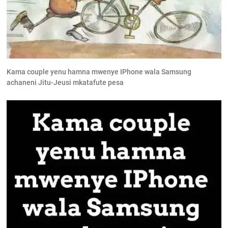
Kama couple yenu hamna mwenye IPhone wala Samsung
achaneni Jitu-Jeusi mkatafute pesa