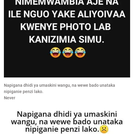
Napigana dhidi ya umaskini wangu, na wewe bado unataka
nipiganie penzi lako.
Never