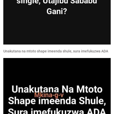
Unakutana na mtoto shape imeenda shule, sura imefukuzwa ADA