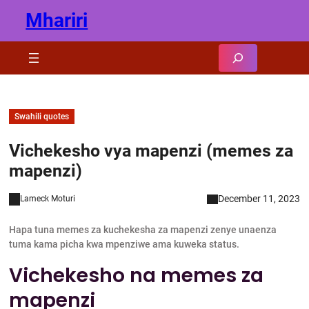
Skip
Mhariri
to
content
Search
Swahili quotes
Vichekesho vya mapenzi (memes za
mapenzi)
December 11, 2023
Lameck Moturi
Hapa tuna memes za kuchekesha za mapenzi zenye unaenza
tuma kama picha kwa mpenziwe ama kuweka status.
Vichekesho na memes za
mapenzi