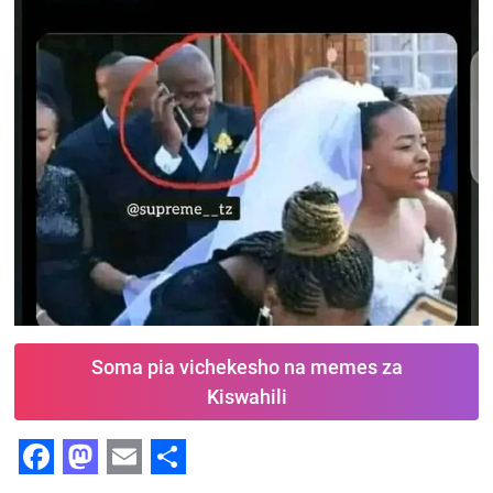
Soma pia vichekesho na memes za
Kiswahili
F
M
E
S