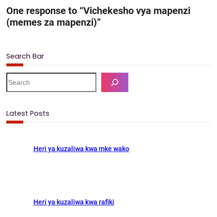
One response to “Vichekesho vya mapenzi
a
a
m
h
(memes za mapenzi)”
c
s
a
a
e
t
i
r
Search Bar
b
o
l
e
o
d
S
e
o
o
a
k
n
r
Latest Posts
c
h
Heri ya kuzaliwa kwa mke wako
Heri ya kuzaliwa kwa rafiki