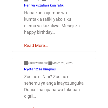
Heri ya kuzaliwa kwa rafiki
Hapa kuna ujumbe wa
kumtakia rafiki yako siku
njema ya kuzaliwa: Meseji za
happy birthday…
Read More…
Dunia
zoeykwamboka
March 23, 2025
Nyota 12 za Unajimu
Zodiac ni Nini? Zodiac ni
sehemu ya anga inayozunguka
Dunia. Ina upana wa takriban
digrii…