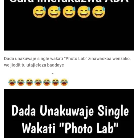
Dada unakuwaje single wakati “Photo Lab” zinawaokoa wenzako,
we jiedit tu utajieleza baadaye