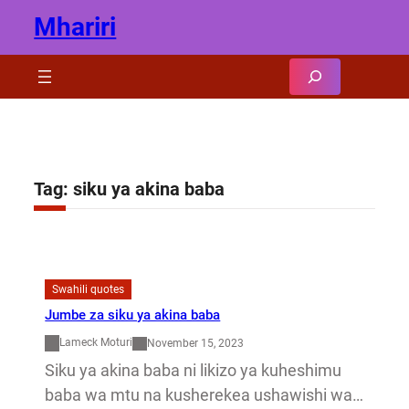
Skip
Mhariri
to
content
Search
Tag:
siku ya akina baba
Swahili quotes
Jumbe za siku ya akina baba
Lameck Moturi
November 15, 2023
Siku ya akina baba ni likizo ya kuheshimu
baba wa mtu na kusherekea ushawishi wa…