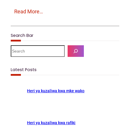
Read More…
Search Bar
S
e
a
r
Latest Posts
c
h
Heri ya kuzaliwa kwa mke wako
Heri ya kuzaliwa kwa rafiki