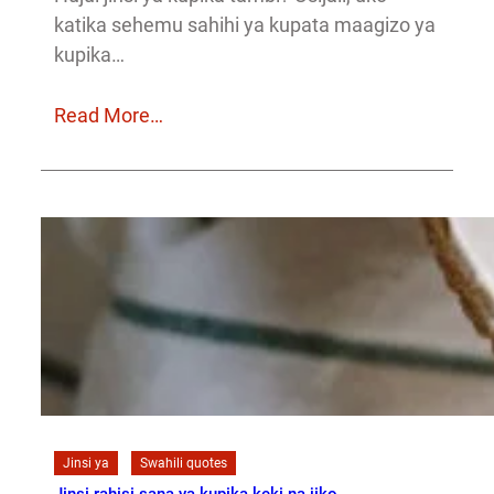
katika sehemu sahihi ya kupata maagizo ya
kupika…
Read More…
Jinsi ya
Swahili quotes
Jinsi rahisi sana ya kupika keki na jiko