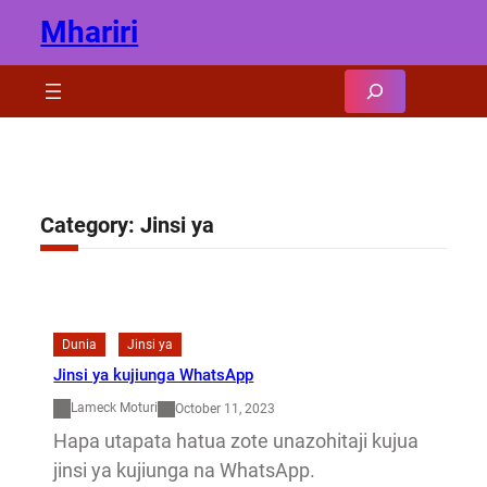
Skip
Mhariri
to
content
Search
Category:
Jinsi ya
Dunia
Jinsi ya
Jinsi ya kujiunga WhatsApp
Lameck Moturi
October 11, 2023
Hapa utapata hatua zote unazohitaji kujua
jinsi ya kujiunga na WhatsApp.