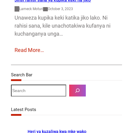
Lameck Moturi
October 3, 2023
Unaweza kupika keki katika jiko lako. Ni
rahisi sana, kile unachotakiwa kufanya ni
kuchanganya unga…
Read More…
Search Bar
S
e
a
r
Latest Posts
c
h
Heri ya kuzaliwa kwa mke wako