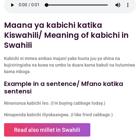
Maana ya kabichi katika
Kiswahili/ Meaning of kabichi in
Swahili
Kabichi ni mmea ambao majani yake huota juu ya shina na
kujiviringisha na kuwa na umbo la duara kama bakuli na hutumiwa
kama mboga.
Example in a sentence/ Mfano katika
sentensi
Ninanunua kabichi leo. (I’m buying cabbage today.)
Ninapenda kabichi iliyokaangwa. (I like fried cabbage.)
Read also millet in Swahili