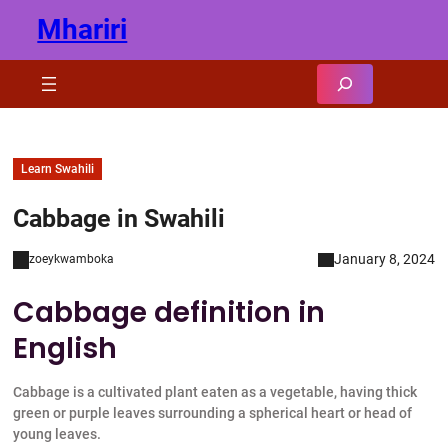
Skip
Mhariri
to
content
Search
Learn Swahili
Cabbage in Swahili
January 8, 2024
zoeykwamboka
Cabbage definition in
English
Cabbage is a cultivated plant eaten as a vegetable, having thick
green or purple leaves surrounding a spherical heart or head of
young leaves.