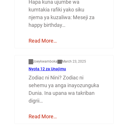
Hapa kuna ujumbe wa
kumtakia rafiki yako siku
njema ya kuzaliwa: Meseji za
happy birthday…
Read More…
Dunia
zoeykwamboka
March 23, 2025
Nyota 12 za Unajimu
Zodiac ni Nini? Zodiac ni
sehemu ya anga inayozunguka
Dunia. Ina upana wa takriban
digrii…
Read More…
Mapenzi