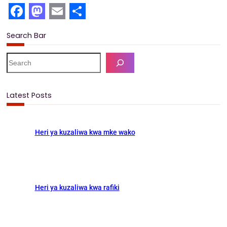
F
M
E
S
Search Bar
a
a
m
h
c
s
a
a
S
e
e
t
i
r
a
b
o
l
e
r
Latest Posts
c
o
d
h
o
o
Heri ya kuzaliwa kwa mke wako
k
n
Heri ya kuzaliwa kwa rafiki