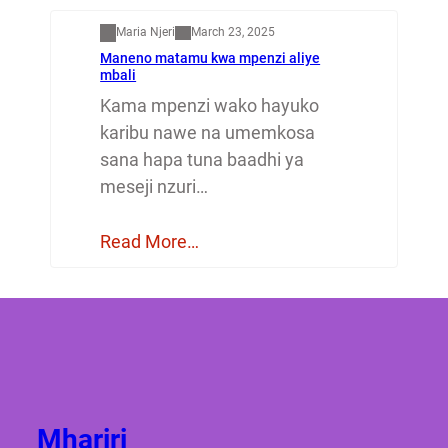
Maria Njeri
March 23, 2025
Maneno matamu kwa mpenzi aliye
mbali
Kama mpenzi wako hayuko
karibu nawe na umemkosa
sana hapa tuna baadhi ya
meseji nzuri…
Read More…
Mhariri