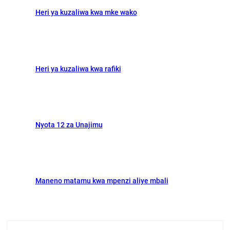
o
o
Heri ya kuzaliwa kwa mke wako
k
n
Heri ya kuzaliwa kwa rafiki
Nyota 12 za Unajimu
Maneno matamu kwa mpenzi aliye mbali