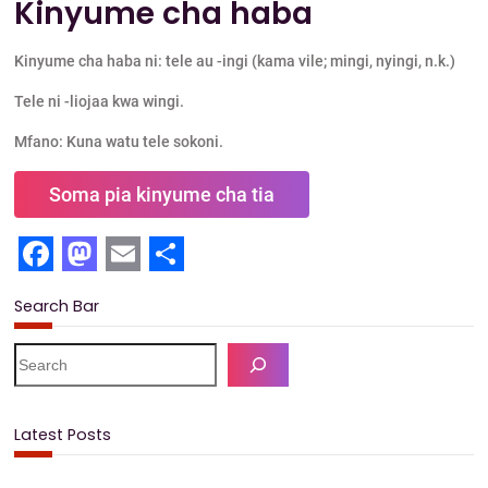
Kinyume cha haba
Kinyume cha haba ni: tele au -ingi (kama vile; mingi, nyingi, n.k.)
Tele ni -liojaa kwa wingi.
Mfano: Kuna watu tele sokoni.
Soma pia kinyume cha tia
F
M
E
S
Search Bar
a
a
m
h
c
s
a
a
S
e
e
t
i
r
a
b
o
l
e
r
Latest Posts
c
o
d
h