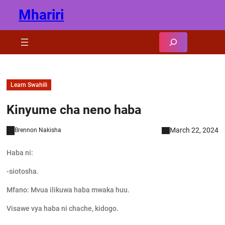
Skip
Mhariri
to
content
Search
Learn Swahili
Kinyume cha neno haba
March 22, 2024
Brennon Nakisha
Haba ni:
-siotosha.
Mfano: Mvua ilikuwa haba mwaka huu.
Visawe vya haba ni chache, kidogo.