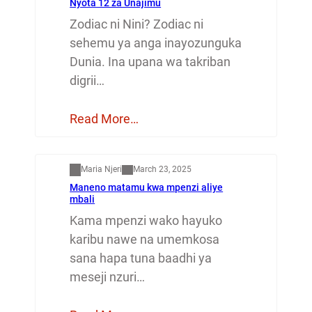
Nyota 12 za Unajimu
Zodiac ni Nini? Zodiac ni
sehemu ya anga inayozunguka
Dunia. Ina upana wa takriban
digrii…
Read More…
Mapenzi
Maria Njeri
March 23, 2025
Maneno matamu kwa mpenzi aliye
mbali
Kama mpenzi wako hayuko
karibu nawe na umemkosa
sana hapa tuna baadhi ya
meseji nzuri…