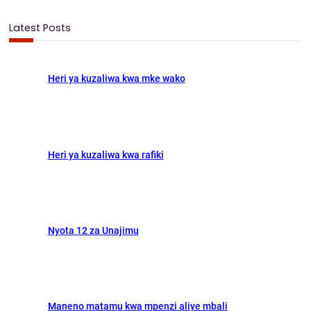
e
t
i
r
a
b
o
l
e
r
Latest Posts
c
o
d
h
o
o
Heri ya kuzaliwa kwa mke wako
k
n
Heri ya kuzaliwa kwa rafiki
Nyota 12 za Unajimu
Maneno matamu kwa mpenzi aliye mbali