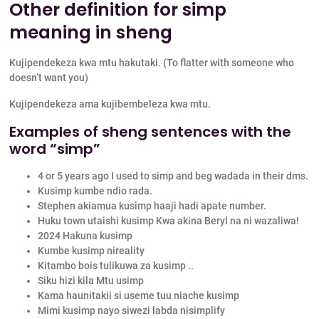
Other definition for simp
meaning in sheng
Kujipendekeza kwa mtu hakutaki. (To flatter with someone who
doesn’t want you)
Kujipendekeza ama kujibembeleza kwa mtu.
Examples of sheng sentences with the
word “simp”
4 or 5 years ago I used to simp and beg wadada in their dms.
Kusimp kumbe ndio rada.
Stephen akiamua kusimp haaji hadi apate number.
Huku town utaishi kusimp Kwa akina Beryl na ni wazaliwa!
2024 Hakuna kusimp
Kumbe kusimp nireality
Kitambo bois tulikuwa za kusimp ..
Siku hizi kila Mtu usimp
Kama haunitakii si useme tuu niache kusimp
Mimi kusimp nayo siwezi labda nisimplify